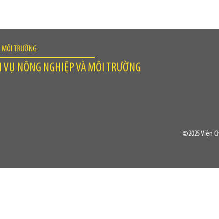
À MÔI TRƯỜNG
H VỤ NÔNG NGHIỆP VÀ MÔI TRƯỜNG
©2025 Viện Ch