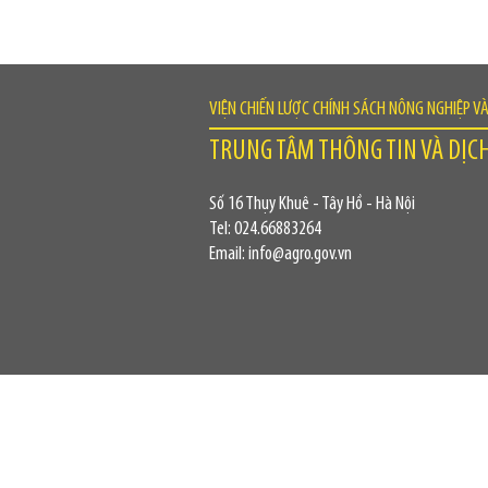
VIỆN CHIẾN LƯỢC CHÍNH SÁCH NÔNG NGHIỆP V
TRUNG TÂM THÔNG TIN VÀ DỊC
Số 16 Thụy Khuê - Tây Hồ - Hà Nội
Tel: 024.66883264
Email: info@agro.gov.vn