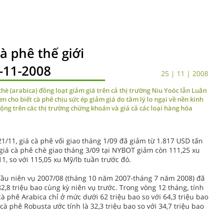
à phê thế giới
-11-2008
25 | 11 | 2008
chè (arabica) đồng loạt giảm giá trên cả thị trường Niu Yoóc lẫn Luân
cho biết cà phê chịu sức ép giảm giá do tâm lý lo ngại về nền kinh
ng trên các thị trường chứng khoán và giá cả các loại hàng hóa
21/11, giá cà phê vối giao tháng 1/09 đã giảm từ 1.817 USD tấn
giá cà phê chè giao tháng 3/09 tại NYBOT giảm còn 111,25 xu
11, so với 115,05 xu Mỹ/lb tuần trước đó.
đầu niên vụ 2007/08 (tháng 10 năm 2007-tháng 7 năm 2008) đã
 82,8 triệu bao cùng kỳ niên vụ trước. Trong vòng 12 tháng, tính
 phê Arabica chỉ ở mức dưới 62 triệu bao so với 64,3 triệu bao
à phê Robusta ước tính là 32,3 triệu bao so với 34,7 triệu bao