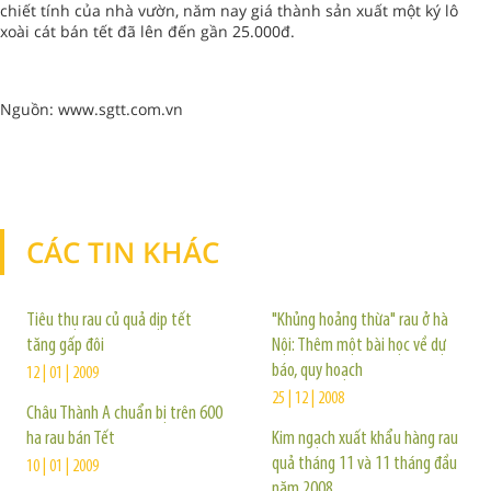
chiết tính của nhà vườn, năm nay giá thành sản xuất một ký lô
xoài cát bán tết đã lên đến gần 25.000đ.
Nguồn: www.sgtt.com.vn
CÁC TIN KHÁC
TIN KHÁC
Tiêu thụ rau củ quả dịp tết
"Khủng hoảng thừa" rau ở hà
tăng gấp đôi
Nội: Thêm một bài học về dự
báo, quy hoạch
12 | 01 | 2009
25 | 12 | 2008
Châu Thành A chuẩn bị trên 600
ha rau bán Tết
Kim ngạch xuất khẩu hàng rau
quả tháng 11 và 11 tháng đầu
10 | 01 | 2009
năm 2008