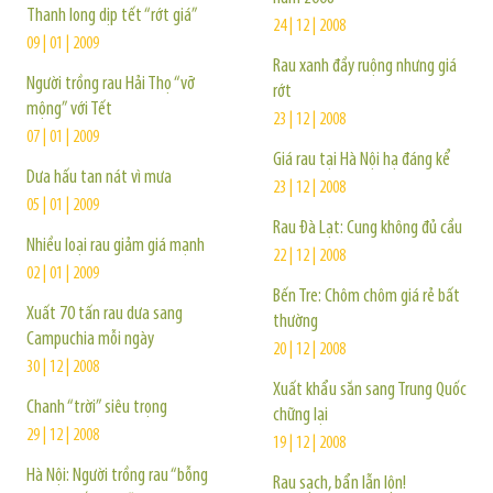
Thanh long dịp tết “rớt giá”
24 | 12 | 2008
09 | 01 | 2009
Rau xanh đầy ruộng nhưng giá
Người trồng rau Hải Thọ “vỡ
rớt
mộng” với Tết
23 | 12 | 2008
07 | 01 | 2009
Giá rau tại Hà Nội hạ đáng kể
Dưa hấu tan nát vì mưa
23 | 12 | 2008
05 | 01 | 2009
Rau Đà Lạt: Cung không đủ cầu
Nhiều loại rau giảm giá mạnh
22 | 12 | 2008
02 | 01 | 2009
Bến Tre: Chôm chôm giá rẻ bất
Xuất 70 tấn rau dưa sang
thường
Campuchia mỗi ngày
20 | 12 | 2008
30 | 12 | 2008
Xuất khẩu sắn sang Trung Quốc
Chanh “trời” siêu trọng
chững lại
29 | 12 | 2008
19 | 12 | 2008
Hà Nội: Người trồng rau “bỗng
Rau sạch, bẩn lẫn lộn!