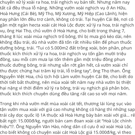
chuyên xử lý xoài ra hoa, trái nghịch vụ bán tết. Nhưng năm nay
tất cả đều thua lỗ nặng. Những vườn xoài nghịch vụ ở An Hữu,
Hoà Hưng (Cái Bè), Mỹ Thọ, Mỹ Xương, Mỹ Hiệp (Cao Lãnh), hiện
nay phần lớn đều trơ cành, không có trái. Tại huyện Cái Bè, nơi có
gần một ngàn hecta xoài cát Hoà Lộc được xử lý ra hoa, trái nghịch
vụ, ông Hai Thọ, chủ vườn ở Hoà Hưng, cho biết trong tháng 7,
tháng 8 lúc xoài mùa nghịch trổ bông, thì bị mưa gió kéo dài, nên
không đậu trái, dù nhà vườn đã tốn rất nhiều tiền để phun thuốc
dưỡng bông, trái. “Tui có 5.000m2 đất trồng xoài, bón phân, phun
thuốc kích thích xử lý ra hoa, trái nghịch vụ tốn gần mười triệu
đồng, sau mỗi cơn mưa lại tốn thêm gần một triệu đồng phun
thuốc dưỡng bông, trái nhưng vẫn rớt gần hết, cả vườn xoài chỉ
thu được chừng hai trăm ký trái, lỗ trắng tay”, ông Thọ than. Ông
Nguyễn Việt Hoa, chủ tịch hội Làm vườn huyện Cái Bè, cho biết do
thời tiết bất thường, nên mùa xoài tết năm nay nhà vườn bị thiệt
hại nặng vì thời điểm xử lý ra bông, trái vụ nghịch giá phân bón,
thuốc kích thích chuyên dùng đều tăng rất cao so với mọi năm.
Trong khi nhà vườn mất mùa xoài cát tết, thương lái lùng sục vào
tận vườn mua xoài với giá cao nhưng không có hàng thì những sạp
trái cây dọc quốc lộ 1A thuộc xã Hoà Hưng bày bán xoài với giá… rẻ
bất ngờ: 15.000đ/kg, người bán cam đoan xoài cát “Hoà Lộc chính
hiệu”!?. Ông Nguyễn Văn Hào, nông dân cố cựu ở xứ xoài Hoà Lộc,
cho biết không có chuyện xoài cát Hoà Lộc giá 15.000đ/kg, vì theo