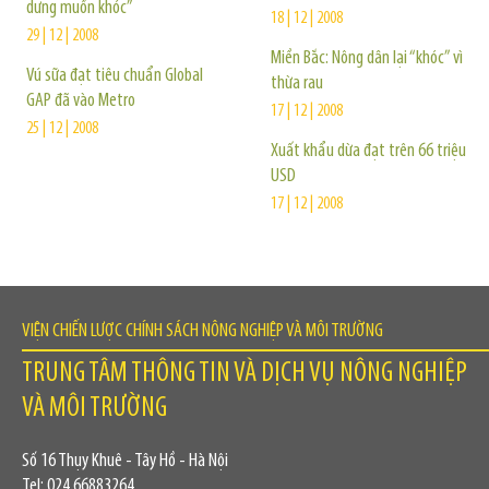
dưng muốn khóc”
18 | 12 | 2008
29 | 12 | 2008
Miền Bắc: Nông dân lại “khóc” vì
Vú sữa đạt tiêu chuẩn Global
thừa rau
GAP đã vào Metro
17 | 12 | 2008
25 | 12 | 2008
Xuất khẩu dừa đạt trên 66 triệu
USD
17 | 12 | 2008
VIỆN CHIẾN LƯỢC CHÍNH SÁCH NÔNG NGHIỆP VÀ MÔI TRƯỜNG
TRUNG TÂM THÔNG TIN VÀ DỊCH VỤ NÔNG NGHIỆP
VÀ MÔI TRƯỜNG
Số 16 Thụy Khuê - Tây Hồ - Hà Nội
Tel: 024.66883264