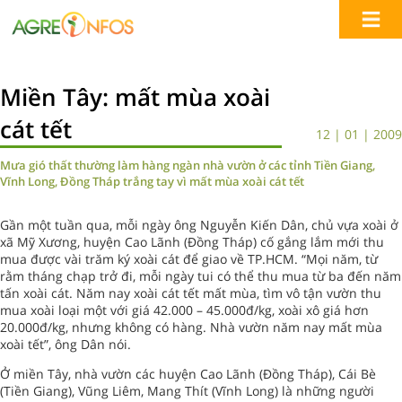
Miền Tây: mất mùa xoài
cát tết
12 | 01 | 2009
Mưa gió thất thường làm hàng ngàn nhà vườn ở các tỉnh Tiền Giang,
Vĩnh Long, Đồng Tháp trắng tay vì mất mùa xoài cát tết
Gần một tuần qua, mỗi ngày ông Nguyễn Kiến Dân, chủ vựa xoài ở
xã Mỹ Xương, huyện Cao Lãnh (Đồng Tháp) cố gắng lắm mới thu
mua được vài trăm ký xoài cát để giao về TP.HCM. “Mọi năm, từ
rằm tháng chạp trở đi, mỗi ngày tui có thể thu mua từ ba đến năm
tấn xoài cát. Năm nay xoài cát tết mất mùa, tìm vô tận vườn thu
mua xoài loại một với giá 42.000 – 45.000đ/kg, xoài xô giá hơn
20.000đ/kg, nhưng không có hàng. Nhà vườn năm nay mất mùa
xoài tết”, ông Dân nói.
Ở miền Tây, nhà vườn các huyện Cao Lãnh (Đồng Tháp), Cái Bè
(Tiền Giang), Vũng Liêm, Mang Thít (Vĩnh Long) là những người