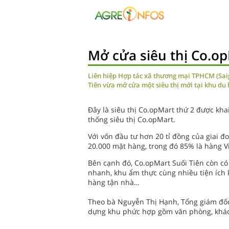
Mở cửa siêu thị Co.o
Liên hiệp Hợp tác xã thương mại TPHCM (Saig
Tiên vừa mở cửa một siêu thị mới tại khu du 
Đây là siêu thị Co.opMart thứ 2 được kha
thống siêu thị Co.opMart.
Với vốn đầu tư hơn 20 tỉ đồng của giai đ
20.000 mặt hàng, trong đó 85% là hàng 
Bên cạnh đó, Co.opMart Suối Tiên còn có 
nhanh, khu ẩm thực cùng nhiều tiện ích k
hàng tận nhà…
Theo bà Nguyễn Thị Hạnh, Tổng giám đốc 
dựng khu phức hợp gồm văn phòng, khách