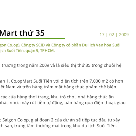
pMart thứ 35
17 | 02 | 2009
on Co.op), Công ty SCID và Công ty cổ phần Du lịch Văn hóa Suối
lịch Suối Tiên, quận 9, TPHCM.
i trương trong năm 2009 và là siêu thị thứ 35 trong chuỗi hệ
oạn 1, Co.opMart Suối Tiên với diện tích trên 7.000 m2 có hơn
Việt Nam và trên hàng trăm mặt hàng thực phẩm chế biến.
các cửa hàng thời trang, khu trò chơi, nhà hàng thức ăn
hác như: máy rút tiền tự động, bán hàng qua điện thoại, giao
Saigon Co.op, giai đoạn 2 của dự án sẽ tiếp tục đầu tư xây
 sạn, trung tâm thương mại trong khu du lịch Suối Tiên.