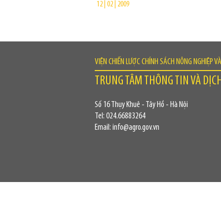
12 | 02 | 2009
VIỆN CHIẾN LƯỢC CHÍNH SÁCH NÔNG NGHIỆP V
TRUNG TÂM THÔNG TIN VÀ DỊC
Số 16 Thụy Khuê - Tây Hồ - Hà Nội
Tel: 024.66883264
Email: info@agro.gov.vn