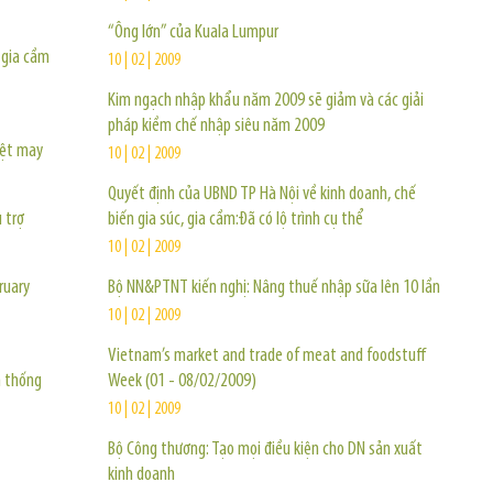
“Ông lớn” của Kuala Lumpur
 gia cầm
10 | 02 | 2009
Kim ngạch nhập khẩu năm 2009 sẽ giảm và các giải
pháp kiềm chế nhập siêu năm 2009
dệt may
10 | 02 | 2009
Quyết định của UBND TP Hà Nội về kinh doanh, chế
 trợ
biến gia súc, gia cầm:Đã có lộ trình cụ thể
10 | 02 | 2009
ruary
Bộ NN&PTNT kiến nghị: Nâng thuế nhập sữa lên 10 lần
10 | 02 | 2009
Vietnam’s market and trade of meat and foodstuff
n thống
Week (01 - 08/02/2009)
10 | 02 | 2009
Bộ Công thương: Tạo mọi điều kiện cho DN sản xuất
kinh doanh