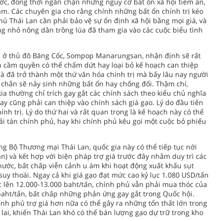
ớc, đồng thời ngăn chặn những nguy cơ bất ổn xã hội tiềm ẩn,
ảm. Các chuyên gia cho rằng chính những bất ổn chính trị kéo
ủ Thái Lan cần phải bảo vệ sự ổn định xã hội bằng mọi giá, và
g nhỏ nông dân trồng lúa đã tham gia vào các cuộc biểu tình
rn ở thủ đô Băng Cốc, Sompop Manarungsan, nhận định sẽ rất
n cầm quyền có thể chấm dứt hay loại bỏ kế hoạch can thiệp
 mà đã trở thành một thứ văn hóa chính trị mà bấy lâu nay người
chắn sẽ nảy sinh những bất ổn hay chống đối. Thậm chí,
ia thường chỉ trích gay gắt các chính sách theo kiểu chủ nghĩa
ay cũng phải can thiệp vào chính sách giá gạo. Lý do đầu tiên
ính trị. Lý do thứ hai và rất quan trọng là kế hoạch này có thể
ải tán chính phủ, hay khi chính phủ kêu gọi một cuộc bỏ phiếu
g Bộ Thương mại Thái Lan, quốc gia này có thể tiếp tục nới
ạn) và kết hợp với biện pháp trợ giá trước đây nhằm duy trì các
nước, bất chấp viễn cảnh u ám khi hoạt động xuất khẩu sụt
suy thoái. Ngay cả khi giá gạo đạt mức cao kỷ lục 1.080 USD/tấn
c lên 12.000-13.000 baht/tấn, chính phủ vẫn phải mua thóc của
 baht/tấn, bất chấp những phản ứng gay gắt trong Quốc hội.
ính phủ trợ giá hơn nữa có thể gây ra những tổn thất lớn trong
lai, khiến Thái Lan khó có thể bán lượng gạo dự trữ trong kho