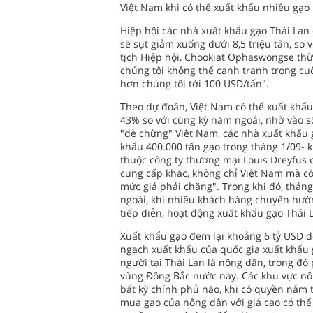
Việt Nam khi có thể xuất khẩu nhiều gạo
Hiệp hội các nhà xuất khẩu gạo Thái La
sẽ sụt giảm xuống dưới 8,5 triệu tấn, so
tịch Hiệp hội, Chookiat Ophaswongse thừ
chúng tôi không thể cạnh tranh trong cuộ
hơn chúng tôi tới 100 USD/tấn".
Theo dự đoán, Việt Nam có thể xuất khẩu 
43% so với cùng kỳ năm ngoái, nhờ vào 
"dè chừng" Việt Nam, các nhà xuất khẩu 
khẩu 400.000 tấn gạo trong tháng 1/09- 
thuộc công ty thương mại Louis Dreyfus 
cung cấp khác, không chỉ Việt Nam mà c
mức giá phải chăng". Trong khi đó, thán
ngoái, khi nhiều khách hàng chuyển hướ
tiếp diễn, hoạt động xuất khẩu gạo Thái 
Xuất khẩu gạo đem lại khoảng 6 tỷ USD 
ngạch xuất khẩu của quốc gia xuất khẩu g
người tại Thái Lan là nông dân, trong đó
vùng Đông Bắc nước này. Các khu vực nông
bất kỳ chính phủ nào, khi có quyền nắm t
mua gạo của nông dân với giá cao có thể