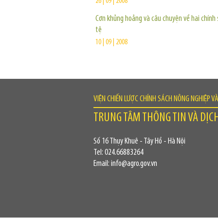
26 | 09 | 2008
Cơn khủng hoảng và câu chuyện về hai chính 
tệ
10 | 09 | 2008
VIỆN CHIẾN LƯỢC CHÍNH SÁCH NÔNG NGHIỆP V
TRUNG TÂM THÔNG TIN VÀ DỊC
Số 16 Thụy Khuê - Tây Hồ - Hà Nội
Tel: 024.66883264
Email: info@agro.gov.vn