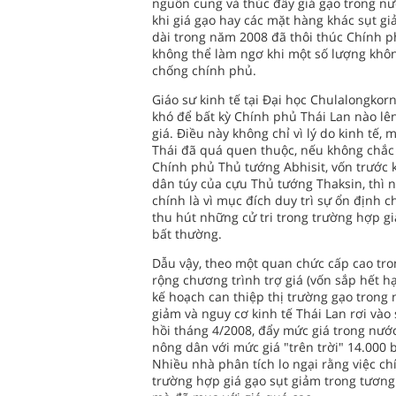
nguồn cung và thúc đẩy giá gạo trong nư
khi giá gạo hay các mặt hàng khác sụt gi
dài trong năm 2008 đã thôi thúc Chính ph
không thể làm ngơ khi một số lượng khôn
chống chính phủ.
Giáo sư kinh tế tại Đại học Chulalongko
khó để bất kỳ Chính phủ Thái Lan nào lê
giá. Điều này không chỉ vì lý do kinh tế,
Thái đã quá quen thuộc, nếu không chắc 
Chính phủ Thủ tướng Abhisit, vốn trước k
dân túy của cựu Thủ tướng Thaksin, thì n
chính là vì mục đích duy trì sự ổn định ch
thu hút những cử tri trong trường hợp gi
bất thường.
Dẫu vậy, theo một quan chức cấp cao tron
rộng chương trình trợ giá (vốn sắp hết h
kế hoạch can thiệp thị trường gạo trong 
giảm và nguy cơ kinh tế Thái Lan rơi vào 
hồi tháng 4/2008, đẩy mức giá trong nướ
nông dân với mức giá "trên trời" 14.000
Nhiều nhà phân tích lo ngại rằng việc ch
trường hợp giá gạo sụt giảm trong tương 