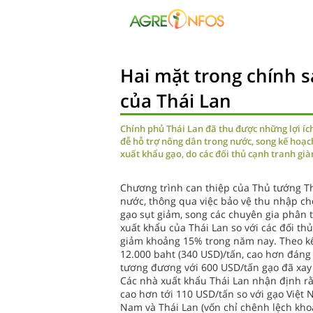
Hai mặt trong chính s
của Thái Lan
Chính phủ Thái Lan đã thu được những lợi ích
đễ hỗ trợ nông dân trong nước, song kế hoạc
xuất khẩu gạo, do các đối thủ cạnh tranh già
Chương trình can thiệp của Thủ tướng Thá
nước, thông qua việc bảo vệ thu nhập cho
gạo sụt giảm, song các chuyên gia phân 
xuất khẩu của Thái Lan so với các đối th
giảm khoảng 15% trong năm nay. Theo kế 
12.000 baht (340 USD)/tấn, cao hơn đáng 
tương đương với 600 USD/tấn gạo đã xay
Các nhà xuất khẩu Thái Lan nhận định rằ
cao hơn tới 110 USD/tấn so với gạo Việt 
Nam và Thái Lan (vốn chỉ chênh lệch kho