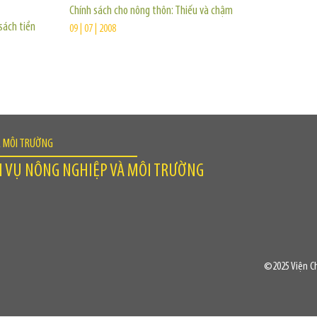
Chính sách cho nông thôn: Thiếu và chậm
sách tiền
09 | 07 | 2008
À MÔI TRƯỜNG
H VỤ NÔNG NGHIỆP VÀ MÔI TRƯỜNG
©2025 Viện Ch