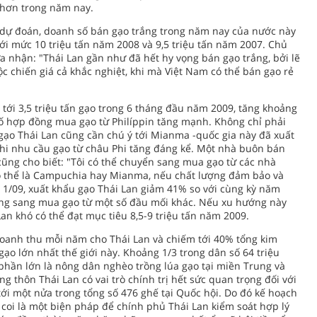
 hơn trong năm nay.
n dự đoán, doanh số bán gạo trắng trong năm nay của nước này
 với mức 10 triệu tấn năm 2008 và 9,5 triệu tấn năm 2007. Chủ
a nhận: "Thái Lan gần như đã hết hy vọng bán gạo trắng, bởi lẽ
c chiến giá cả khắc nghiệt, khi mà Việt Nam có thể bán gạo rẻ
tới 3,5 triệu tấn gạo trong 6 tháng đầu năm 2009, tăng khoảng
số hợp đồng mua gạo từ Philíppin tăng mạnh. Không chỉ phải
gạo Thái Lan cũng cần chú ý tới Mianma -quốc gia này đã xuất
khi nhu cầu gạo từ châu Phi tăng đáng kể. Một nhà buôn bán
cũng cho biết: "Tôi có thể chuyển sang mua gạo từ các nhà
ó thể là Campuchia hay Mianma, nếu chất lượng đảm bảo và
g 1/09, xuất khẩu gạo Thái Lan giảm 41% so với cùng kỳ năm
ng sang mua gạo từ một số đầu mối khác. Nếu xu hướng này
Lan khó có thể đạt mục tiêu 8,5-9 triệu tấn năm 2009.
doanh thu mỗi năm cho Thái Lan và chiếm tới 40% tổng kim
ạo lớn nhất thế giới này. Khoảng 1/3 trong dân số 64 triệu
 phần lớn là nông dân nghèo trồng lúa gạo tại miền Trung và
 thôn Thái Lan có vai trò chính trị hết sức quan trọng đối với
ới một nửa trong tổng số 476 ghế tại Quốc hội. Do đó kế hoạch
 coi là một biện pháp để chính phủ Thái Lan kiểm soát hợp lý