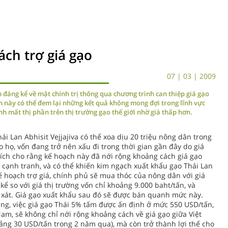
ách trợ giá gạo
07 | 03 | 2009
 đáng kể về mặt chính trị thông qua chương trình can thiệp giá gạo
h này có thể đem lại những kết quả không mong đợi trong lĩnh vực
nh mất thị phần trên thị trường gạo thế giới nhờ giá thấp hơn.
i Lan Abhisit Vejjajiva có thể xoa dịu 20 triệu nông dân trong
 họ, vốn đang trở nên xấu đi trong thời gian gần đây do giá
tích cho rằng kế hoạch này đã nới rộng khoảng cách giá gạo
ủ cạnh tranh, và có thể khiến kim ngạch xuất khẩu gạo Thái Lan
hoạch trợ giá, chính phủ sẽ mua thóc của nông dân với giá
kể so với giá thị trường vốn chỉ khoảng 9.000 baht/tấn, và
 xát. Giá gạo xuất khẩu sau đó sẽ được bán quanh mức này.
ng, việc giá gạo Thái 5% tấm được ấn định ở mức 550 USD/tấn,
Nam, sẽ không chỉ nới rộng khoảng cách về giá gạo giữa Việt
ảng 30 USD/tấn trong 2 năm qua), mà còn trở thành lợi thế cho