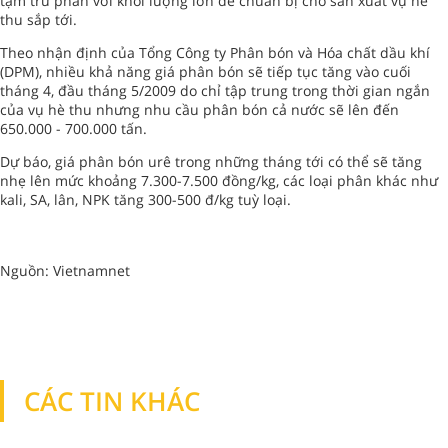
tạm trữ phân với khối lượng lớn để chuẩn bị cho sản xuất vụ hè
thu sắp tới.
Theo nhận định của Tổng Công ty Phân bón và Hóa chất dầu khí
(DPM), nhiều khả năng giá phân bón sẽ tiếp tục tăng vào cuối
tháng 4, đầu tháng 5/2009 do chỉ tập trung trong thời gian ngắn
của vụ hè thu nhưng nhu cầu phân bón cả nước sẽ lên đến
650.000 - 700.000 tấn.
Dự báo, giá phân bón urê trong những tháng tới có thể sẽ tăng
nhẹ lên mức khoảng 7.300-7.500 đồng/kg, các loại phân khác như
kali, SA, lân, NPK tăng 300-500 đ/kg tuỳ loại.
Nguồn: Vietnamnet
CÁC TIN KHÁC
TIN KHÁC