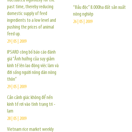
fluctuated vigorously for the
past time, thereby reducing
“Đầu độc” 8.000ha đất sản xuất
domestic supply of feed
nông nghiệp
ingredients to a low level and
26 | 05 | 2009
pushing the prices of animal
feed up.
29 | 05 | 2009
IPSARD công bố báo cáo đánh
giá “Ảnh hưởng của suy giảm
kinh tế lên lao động việc làm và
đời sống người nông dân nông
thôn”
29 | 05 | 2009
Cần cảnh giác không để nền
kinh tế rơi vào tình trạng trì -
lạm
28 | 05 | 2009
Vietnam rice market weekly