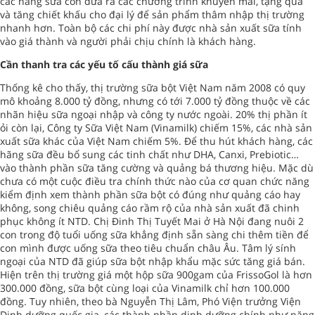
các hãng sữa còn đưa ra các chương trình khuyến mãi, tặng quà
và tăng chiết khấu cho đại lý để sản phẩm thâm nhập thị trường
nhanh hơn. Toàn bộ các chi phí này được nhà sản xuất sữa tính
vào giá thành và người phải chịu chính là khách hàng.
Cần thanh tra các yếu tố cấu thành giá sữa
Thống kê cho thấy, thị trường sữa bột Việt Nam năm 2008 có quy
mô khoảng 8.000 tỷ đồng, nhưng có tới 7.000 tỷ đồng thuộc về các
nhãn hiệu sữa ngoại nhập và công ty nước ngoài. 20% thị phần ít
ỏi còn lại, Công ty Sữa Việt Nam (Vinamilk) chiếm 15%, các nhà sản
xuất sữa khác của Việt Nam chiếm 5%. Để thu hút khách hàng, các
hãng sữa đều bổ sung các tinh chất như DHA, Canxi, Prebiotic…
vào thành phần sữa tăng cường và quảng bá thương hiệu. Mặc dù
chưa có một cuộc điều tra chính thức nào của cơ quan chức năng
kiểm định xem thành phần sữa bột có đúng như quảng cáo hay
không, song chiêu quảng cáo rầm rộ của nhà sản xuất đã chinh
phục không ít NTD. Chị Đinh Thị Tuyết Mai ở Hà Nội đang nuôi 2
con trong độ tuổi uống sữa khẳng định sẵn sàng chi thêm tiền để
con mình được uống sữa theo tiêu chuẩn châu Âu. Tâm lý sính
ngoại của NTD đã giúp sữa bột nhập khẩu mặc sức tăng giá bán.
Hiện trên thị trường giá một hộp sữa 900gam của FrissoGol là hơn
300.000 đồng, sữa bột cùng loại của Vinamilk chỉ hơn 100.000
đồng. Tuy nhiên, theo bà Nguyễn Thị Lâm, Phó Viện trưởng Viện
Dinh dưỡng quốc gia, các thành phần dinh dưỡng chính như năng