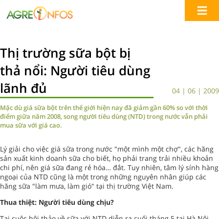
Thị trường sữa bột bị
thả nổi: Người tiêu dùng
lãnh đủ
04 | 06 | 2009
Mặc dù giá sữa bột trên thế giới hiện nay đã giảm gần 60% so với thời
điểm giữa năm 2008, song người tiêu dùng (NTD) trong nước vẫn phải
mua sữa với giá cao.
Lý giải cho việc giá sữa trong nước "một mình một chợ", các hãng
sản xuất kinh doanh sữa cho biết, họ phải trang trải nhiều khoản
chi phí, nên giá sữa đang rẻ hóa… đắt. Tuy nhiên, tâm lý sính hàng
ngoại của NTD cũng là một trong những nguyên nhân giúp các
hãng sữa "làm mưa, làm gió" tại thị trường Việt Nam.
Thua thiệt: Người tiêu dùng chịu?
Tại cuộc hội thảo về sữa với NTD diễn ra cuối tháng 5 tại Hà Nội,