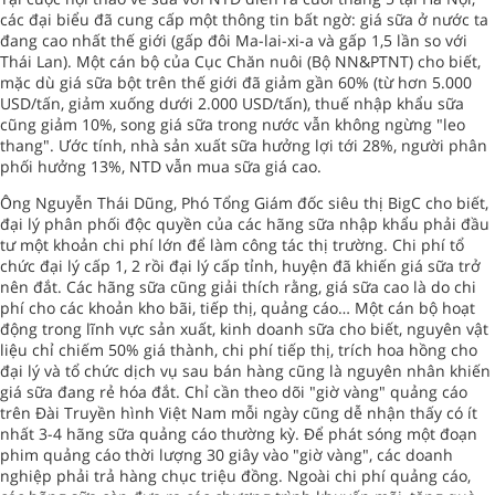
các đại biểu đã cung cấp một thông tin bất ngờ: giá sữa ở nước ta
đang cao nhất thế giới (gấp đôi Ma-lai-xi-a và gấp 1,5 lần so với
Thái Lan). Một cán bộ của Cục Chăn nuôi (Bộ NN&PTNT) cho biết,
mặc dù giá sữa bột trên thế giới đã giảm gần 60% (từ hơn 5.000
USD/tấn, giảm xuống dưới 2.000 USD/tấn), thuế nhập khẩu sữa
cũng giảm 10%, song giá sữa trong nước vẫn không ngừng "leo
thang". Ước tính, nhà sản xuất sữa hưởng lợi tới 28%, người phân
phối hưởng 13%, NTD vẫn mua sữa giá cao.
Ông Nguyễn Thái Dũng, Phó Tổng Giám đốc siêu thị BigC cho biết,
đại lý phân phối độc quyền của các hãng sữa nhập khẩu phải đầu
tư một khoản chi phí lớn để làm công tác thị trường. Chi phí tổ
chức đại lý cấp 1, 2 rồi đại lý cấp tỉnh, huyện đã khiến giá sữa trở
nên đắt. Các hãng sữa cũng giải thích rằng, giá sữa cao là do chi
phí cho các khoản kho bãi, tiếp thị, quảng cáo… Một cán bộ hoạt
động trong lĩnh vực sản xuất, kinh doanh sữa cho biết, nguyên vật
liệu chỉ chiếm 50% giá thành, chi phí tiếp thị, trích hoa hồng cho
đại lý và tổ chức dịch vụ sau bán hàng cũng là nguyên nhân khiến
giá sữa đang rẻ hóa đắt. Chỉ cần theo dõi "giờ vàng" quảng cáo
trên Đài Truyền hình Việt Nam mỗi ngày cũng dễ nhận thấy có ít
nhất 3-4 hãng sữa quảng cáo thường kỳ. Để phát sóng một đoạn
phim quảng cáo thời lượng 30 giây vào "giờ vàng", các doanh
nghiệp phải trả hàng chục triệu đồng. Ngoài chi phí quảng cáo,