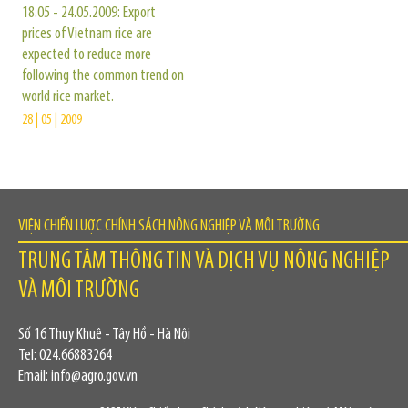
18.05 - 24.05.2009: Export
prices of Vietnam rice are
expected to reduce more
following the common trend on
world rice market.
28 | 05 | 2009
VIỆN CHIẾN LƯỢC CHÍNH SÁCH NÔNG NGHIỆP VÀ MÔI TRƯỜNG
TRUNG TÂM THÔNG TIN VÀ DỊCH VỤ NÔNG NGHIỆP
VÀ MÔI TRƯỜNG
Số 16 Thụy Khuê - Tây Hồ - Hà Nội
Tel: 024.66883264
Email: info@agro.gov.vn