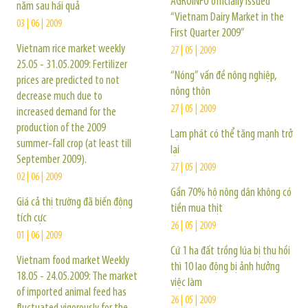
AGROINFO officially issued
năm sau hái quả
“Vietnam Dairy Market in the
03 | 06 | 2009
First Quarter 2009”
Vietnam rice market weekly
27 | 05 | 2009
25.05 - 31.05.2009: Fertilizer
“Nóng” vấn đề nông nghiệp,
prices are predicted to not
nông thôn
decrease much due to
27 | 05 | 2009
increased demand for the
production of the 2009
Lạm phát có thể tăng mạnh trở
summer-fall crop (at least till
lại
September 2009).
27 | 05 | 2009
02 | 06 | 2009
Gần 70% hộ nông dân không có
Giá cả thị trường đã biến động
tiền mua thịt
tích cực
26 | 05 | 2009
01 | 06 | 2009
Cứ 1 ha đất trồng lúa bị thu hồi
Vietnam food market Weekly
thì 10 lao động bị ảnh hưởng
18.05 - 24.05.2009: The market
việc làm
of imported animal feed has
26 | 05 | 2009