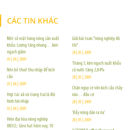
CÁC TIN KHÁC
TIN KHÁC
Một số mặt hàng nông sản xuất
Giải bài toán "nông nghiệp đô
khẩu: Lượng tăng nhưng… kim
thị"
ngạch giảm
28 | 05 | 2009
03 | 06 | 2009
Tháng 5, kim ngạch xuất khẩu
Nên bỏ thuế thu nhập để kích
cả nước tăng 2,84%
cầu
28 | 05 | 2009
03 | 06 | 2009
Chặn nguy cơ vốn kích cầu chảy
Hợp tác xã và trang trại là đội
vào… đầu cơ
hình hội nhập
28 | 05 | 2009
03 | 06 | 2009
’Đẩy nông dân ra rìa’
Hiện đại hóa nông nghiệp
28 | 05 | 2009
ĐBSCL: Gieo hạt hôm nay, 10