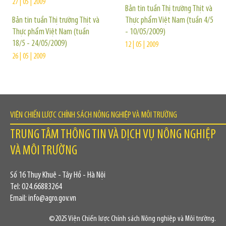
27 | 05 | 2009
Bản tin tuần Thị trường Thịt và
Bản tin tuần Thị trường Thịt và
Thực phẩm Việt Nam (tuần 4/5
Thực phẩm Việt Nam (tuần
- 10/05/2009)
18/5 - 24/05/2009)
12 | 05 | 2009
26 | 05 | 2009
VIỆN CHIẾN LƯỢC CHÍNH SÁCH NÔNG NGHIỆP VÀ MÔI TRƯỜNG
TRUNG TÂM THÔNG TIN VÀ DỊCH VỤ NÔNG NGHIỆP
VÀ MÔI TRƯỜNG
Số 16 Thụy Khuê - Tây Hồ - Hà Nội
Tel: 024.66883264
Email: info@agro.gov.vn
©2025 Viện Chiến lược Chính sách Nông nghiệp và Môi trường.