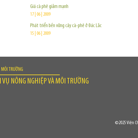
Giá cà phê giảm mạnh
17 | 06 | 2009
Phát triển bền vững cây cà-phê ở Ðác Lắc
15 | 06 | 2009
À MÔI TRƯỜNG
H VỤ NÔNG NGHIỆP VÀ MÔI TRƯỜNG
©2025 Viện Ch