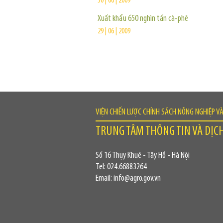
30 | 06 | 2009
Xuất khẩu 650 nghìn tấn cà-phê
29 | 06 | 2009
VIỆN CHIẾN LƯỢC CHÍNH SÁCH NÔNG NGHIỆP V
TRUNG TÂM THÔNG TIN VÀ DỊC
Số 16 Thụy Khuê - Tây Hồ - Hà Nội
Tel: 024.66883264
Email: info@agro.gov.vn