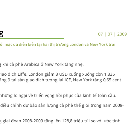
g
07 | 07 | 2009
ổi mặc dù diễn biễn tại hai thị trường London và New York trái
 khi cà phê Arabica ở New York tăng nhẹ.
giao dịch Liffe, London giảm 3 USD xuống xuống còn 1.335
ng 9 tại sàn giao dịch tương lai ICE, New York tăng 0,65 cent
những lo ngại về triển vọng hồi phục của kinh tế toàn cầu.
 điều chỉnh dự báo sản lượng cà phê thế giới trong năm 2008-
giai đoạn 2008-2009 tăng lên 128,8 triệu túi so với ước tính