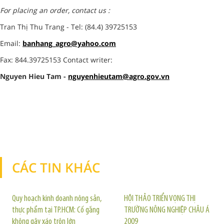
For placing an order, contact us :
Tran Thị Thu Trang - Tel: (84.4) 39725153
Email:
banhang_agro@yahoo.com
Fax: 844.39725153 Contact writer:
Nguyen Hieu Tam -
nguyenhieutam@agro.gov.vn
CÁC TIN KHÁC
TIN KHÁC
Quy hoạch kinh doanh nông sản,
HỘI THẢO TRIỂN VỌNG THỊ
thực phẩm tại TP.HCM: Cố gắng
TRƯỜNG NÔNG NGHIỆP CHÂU Á
không gây xáo trộn lớn
2009