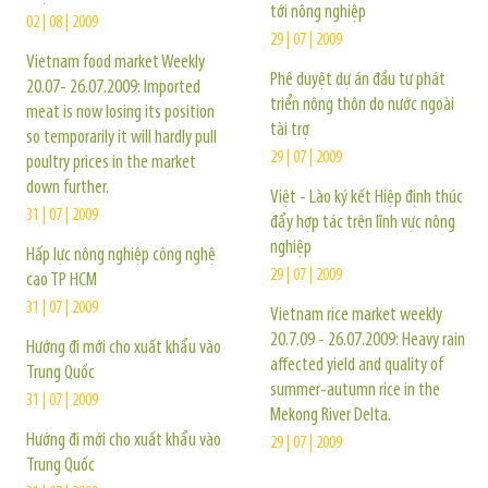
tới nông nghiệp
02 | 08 | 2009
29 | 07 | 2009
Vietnam food market Weekly
Phê duyệt dự án đầu tư phát
20.07- 26.07.2009: Imported
triển nông thôn do nước ngoài
meat is now losing its position
tài trợ
so temporarily it will hardly pull
29 | 07 | 2009
poultry prices in the market
down further.
Việt - Lào ký kết Hiệp định thúc
31 | 07 | 2009
đẩy hợp tác trên lĩnh vực nông
nghiệp
Hấp lực nông nghiệp công nghệ
29 | 07 | 2009
cao TP HCM
31 | 07 | 2009
Vietnam rice market weekly
20.7.09 - 26.07.2009: Heavy rain
Hướng đi mới cho xuất khẩu vào
affected yield and quality of
Trung Quốc
summer-autumn rice in the
31 | 07 | 2009
Mekong River Delta.
Hướng đi mới cho xuất khẩu vào
29 | 07 | 2009
Trung Quốc