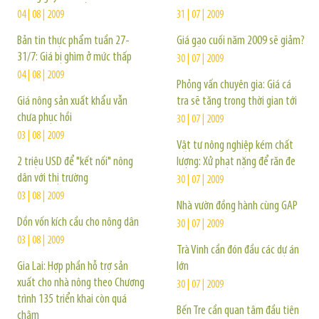
04 | 08 | 2009
31 | 07 | 2009
Bản tin thực phẩm tuần 27-
Giá gạo cuối năm 2009 sẽ giảm?
31/7: Giá bị ghìm ở mức thấp
30 | 07 | 2009
04 | 08 | 2009
Phỏng vấn chuyên gia: Giá cá
Giá nông sản xuất khẩu vẫn
tra sẽ tăng trong thời gian tới
chưa phục hồi
30 | 07 | 2009
03 | 08 | 2009
Vật tư nông nghiệp kém chất
2 triệu USD để "kết nối" nông
lượng: Xử phạt nặng để răn đe
dân với thị trường
30 | 07 | 2009
03 | 08 | 2009
Nhà vườn đồng hành cùng GAP
Dồn vốn kích cầu cho nông dân
30 | 07 | 2009
03 | 08 | 2009
Trà Vinh cần đón đầu các dự án
Gia Lai: Hợp phần hỗ trợ sản
lớn
xuất cho nhà nông theo Chương
30 | 07 | 2009
trình 135 triển khai còn quá
Bến Tre cần quan tâm đầu tiên
chậm