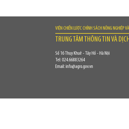
VIỆN CHIẾN LƯỢC CHÍNH SÁCH NÔNG NGHIỆP V
TRUNG TÂM THÔNG TIN VÀ DỊC
Số 16 Thụy Khuê - Tây Hồ - Hà Nội
Tel: 024.66883264
Email: info@agro.gov.vn