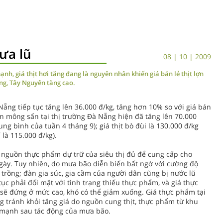
mưa lũ
08 | 10 | 2009
nh, giá thịt hơi tăng đang là nguyên nhân khiến giá bán lẻ thịt lợn
ung, Tây Nguyên tăng cao.
 Nẵng tiếp tục tăng lên 36.000 đ/kg, tăng hơn 10% so với giá bán
lợn mông sấn tại thị trường Đà Nẵng hiện đã tăng lên 70.000
rung bình của tuần 4 tháng 9); giá thịt bò đùi là 130.000 đ/kg
 là 115.000 đ/kg).
t, nguồn thực phẩm dự trữ của siêu thị đủ để cung cấp cho
gày. Tuy nhiên, do mưa bão diễn biến bất ngờ với cường độ
trồng; đàn gia súc, gia cầm của người dân cũng bị nước lũ
tục phải đối mặt với tình trạng thiếu thực phẩm, và giá thực
sẽ đứng ở mức cao, khó có thể giảm xuống. Giá thực phẩm tại
 tránh khỏi tăng giá do nguồn cung thịt, thực phẩm từ khu
 mạnh sau tác động của mưa bão.