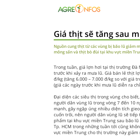
Giá thịt sẽ tăng sau 
Nguồn cung thịt từ các vùng bị bão lũ giảm mạ
mông sấn và thịt bò đùi tại khu vực miền Tr
Trong tuần, giá lợn hơi tại thị trường Đà
trước khi xảy ra mưa lũ. Giá bán lẻ thịt 
đ/kg (tăng 6.000 – 7.000 đ/kg so với giá t
(giá các ngày trước khi mưa lũ diễn ra chỉ
Đại diện các siêu thị trong vùng cho biế
người dân vùng lũ trong vòng 7 đến 10 n
mạnh, gây ngập úng nhiều diện tích gieo 
cuốn trôi, nên người dân vùng lũ sẽ tiếp 
phẩm tại khu vực miền Trung sau bão lũ 
Tp. HCM trong những tuần tới cũng không
vực miền Trung cho thị trường này giảm