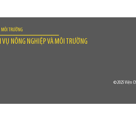
À MÔI TRƯỜNG
H VỤ NÔNG NGHIỆP VÀ MÔI TRƯỜNG
©2025 Viện Ch