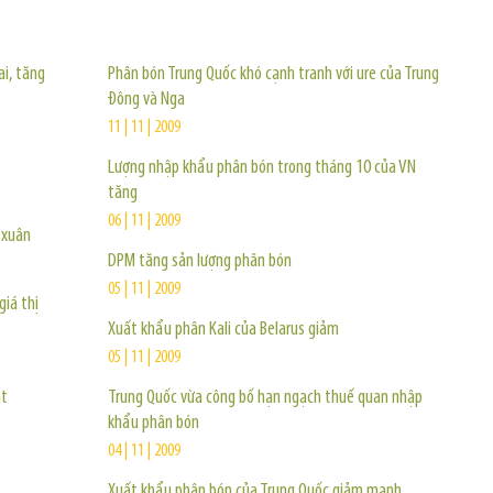
TIN KHÁC
ai, tăng
Phân bón Trung Quốc khó cạnh tranh với ure của Trung
Đông và Nga
11 | 11 | 2009
Lượng nhập khẩu phân bón trong tháng 10 của VN
tăng
06 | 11 | 2009
 xuân
DPM tăng sản lượng phân bón
05 | 11 | 2009
iá thị
Xuất khẩu phân Kali của Belarus giảm
05 | 11 | 2009
ật
Trung Quốc vừa công bố hạn ngạch thuế quan nhập
khẩu phân bón
04 | 11 | 2009
Xuất khẩu phân bón của Trung Quốc giảm mạnh