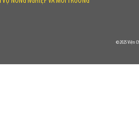
H VỤ NÔNG NGHIỆP VÀ MÔI TRƯỜNG
©2025 Viện Ch