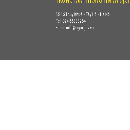
TRUNG TÂM THÔNG TIN VÀ DỊC
Số 16 Thụy Khuê - Tây Hồ - Hà Nội
Tel: 024.66883264
Email: info@agro.gov.vn