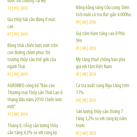
được ưa chuộng tại Mỹ
Đồng bằng sông Cửu Long: Diện
13 | 09 | 2010
tích nuôi cá tra đạt gần 4.000ha
Giá thủy hải sản đứng ở mức
09 | 08 | 2010
cao
Giá tôm hùm tăng cao ở Phú
07 | 09 | 2010
Yên
Động thái chiến lược mới trên
05 | 08 | 2010
con đường chinh phục thị
trường thủy sản thế giới của
Mỹ tăng thuế chống bán phá
người Thái
giá với tôm Việt Nam
01 | 09 | 2010
05 | 08 | 2010
AGROINFO công bố "Báo cáo
Cá tra xuất sang Nga tăng trên
Thương mại Thủy sản Thái Lan 6
11%
tháng đầu năm 2010: Chiến lược
04 | 08 | 2010
mới"
Sản lượng thủy sản tháng 7
31 | 08 | 2010
tăng 3,2% so với cùng kỳ năm
Tháng 8, tổng sản lượng thủy
trước
sản tăng 4,3% so với cùng kỳ
03 | 08 | 2010