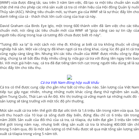
(WWF) vừa được đăng tải, sau trên 3 năm làm việc, đã tạo ra một tiêu chuẩn sản xuất
chặt chẽ mà cho phép các nhà sản xuất cá tra có nhãn hiệu của Hội đồng Quản lý nuôi
Thủy sản (ASC). Những tiêu chuẩn mới, sự tham gia của WWF sẽ là sự thúc đẩy lớn cho
danh tiếng của cá - thách thức lớn cuối cùng của loại cá này.
David Graham của Birds Eye Iglo, một trong 600 thành viên đã làm việc cho các tiêu
chuẩn mới, nói rằng các tiêu chuẩn mới của WWF sẽ “giúp nâng cao sự tin cậy của
người tiêu dùng trong loại cá tương đối chưa được biết rõ này”.
“Tương đối xa lạ” là một cách nói nhẹ đi. Không ai biết cá tra không thuộc về công
nghiệp hải sản. Một vài công ty đã khen ngợi cá tra công khai, cùng lúc đó giá trị cá tra
cũng ngày càng tăng lên. Nhưng khi các tiêu chuẩn của WWF được nhiều công ty đáp
ứng, chúng ta sẽ bắt đầu thấy nhiều công ty nữa gọi cá tra với đúng tên ngay trên bao
bì. Với mức giá hiện nay, cá tra đã đạt tiếng tăm tích cực trong người tiêu dùng sẽ là sự
thúc đẩy lớn cho tiêu thụ.
Cá tra Việt Nam đóng hộp xuất khẩu
Cá tra có thể được cung cấp cho gần như bất cứ nhu cầu nào. Sản lượng của Việt Nam
tiếp tục gây ngạc nhiên, nhưng những nước khác cũng đang thử nghiệm sản xuất,
gồm Trung Quốc, Thái Lan và Ấn Độ. Khi thị trường cá vững mạnh tại những nước đó -
sản lượng sẽ tăng trưởng với một tốc độ phi thường.
Mức sản xuất cá tra trên thế giới đã đạt ước tính là 1,6 triệu tấn trong năm vừa qua. So
với thu hoạch của 10 loại cá sống dưới đáy biển, đứng đầu chỉ có 6 triệu tấn trong
năm 2009. Sản xuất của đối thủ của cá tra, cá tilapia, dự kiến đạt gần 3 triệu tấn trên
thế giới trong năm nay, nhưng biết rằng sản xuất cá tra là khoảng 400.000 tấn chỉ
trong 5 năm qua, đó là một sản lượng có thể hiểu được sẽ qua mặt tổng sản lượng sản
xuất cá tilapia trong vòng 5 năm tới.