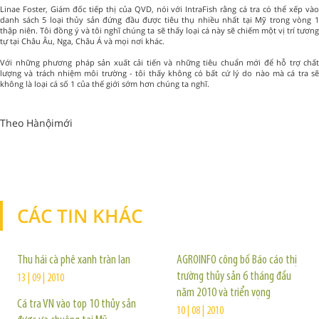
Linae Foster, Giám đốc tiếp thị của QVD, nói với IntraFish rằng cá tra có thể xếp vào
danh sách 5 loại thủy sản đứng đầu được tiêu thụ nhiều nhất tại Mỹ trong vòng 1
thập niên. Tôi đồng ý và tôi nghĩ chúng ta sẽ thấy loại cá này sẽ chiếm một vị trí tương
tự tại Châu Âu, Nga, Châu Á và mọi nơi khác.
Với những phương pháp sản xuất cải tiến và những tiêu chuẩn mới để hỗ trợ chất
lượng và trách nhiệm môi trường - tôi thấy không có bất cứ lý do nào mà cá tra sẽ
không là loại cá số 1 của thế giới sớm hơn chúng ta nghĩ.
Theo Hànộimới
CÁC TIN KHÁC
TIN KHÁC
Thu hái cà phê xanh tràn lan
AGROINFO công bố Báo cáo thị
trường thủy sản 6 tháng đầu
13 | 09 | 2010
năm 2010 và triển vọng
Cá tra VN vào top 10 thủy sản
10 | 08 | 2010