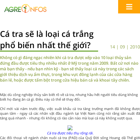
Cá tra sẽ là loại cá trắng
phổ biến nhất thế giới?
14 | 09 | 2010
Không có gì đáng ngạc nhiên khi cá tra được xếp vào 10 loại thủy sản
đứng đầu được tiêu thụ nhiều nhất ở Mỹ trong năm 2009. Bất cứ nơi nào
mà bạn thấy - nếu bạn nhìn kỹ - bạn sẽ thấy loại cá này trong các sách
giới thiệu dịch vụ ẩm thực, trong khu vực đông lạnh của các cửa hàng
bán lẻ, hoặc được tẩm bột trong cửa hiệu bán cá và khoai tây chiên.
Mặc dù công nghiệp thủy sản biết rõ về cá tra, nhưng hầu hết người tiêu dùng không
biết họ đang ăn cá gì. Điều này có thể sẽ thay đổi.
Chỉ mới vài năm trước đây, việc xuất khẩu cá tra tăng trưởng mạnh đã không được
quan tâm - ngay cả các nhân vật đầu ngành tại Việt Nam cũng nói rằng sản xuất đã
tăng quá nhanh - nhưng rồi không có rào cản nào mà loại cá này không vượt qua.
Cá tra được tiêu thụ rộng rãi.
Các đối thoại về ngành chăn nuôi cá tra (PAD) của Quỹ Đời sống Hoang dã Thế giới