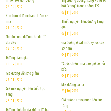
nháo “sốt ảo” đường
Thị trường đường: Cung - cầu sẽ
bớt “căng” trong tháng 12?
07 | 12 | 2010
08 | 11 | 2010
Kon Tum: ứ đọng hàng trăm xe
mía
Thiếu nguyên liệu, đường tăng
giá
06 | 12 | 2010
08 | 11 | 2010
Nguồn cung đường cho dịp Tết
dồi dào
Giá đường ở sát mức kỷ lục của
29 năm
03 | 12 | 2010
04 | 11 | 2010
Đường giảm giá
“Cuộc chiến” mía bao giờ có hồi
01 | 12 | 2010
kết?
Giá đường vẫn khó giảm
03 | 11 | 2010
29 | 11 | 2010
Mía đường lại rối
Giá mía nguyên liệu tiếp tục
29 | 10 | 2010
tăng
Giá đường trong nước liên tục
22 | 11 | 2010
tăng
Đường bình ổn giá không đủ bán