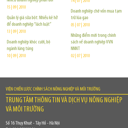
Nhiều doanh nghiệp phản đối
14 | 07 | 2010
15 | 09 | 2010
Doanh nghiệp chờ vốn mua tạm
Quản lý giá sữa bột: Nhiều kẽ hở
trữ lúa gạo
để doanh nghiệp “lách luật”
05 | 07 | 2010
13 | 09 | 2010
Những điểm mới trong chính
Doanh nghiệp khóc cười, bộ
sách về doanh nghiệp VVN
ngành lúng túng
NNNT
10 | 09 | 2010
02 | 07 | 2010
VIỆN CHIẾN LƯỢC CHÍNH SÁCH NÔNG NGHIỆP VÀ MÔI TRƯỜNG
TRUNG TÂM THÔNG TIN VÀ DỊCH VỤ NÔNG NGHIỆP
VÀ MÔI TRƯỜNG
Số 16 Thụy Khuê - Tây Hồ - Hà Nội