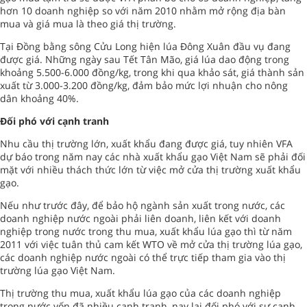
hơn 10 doanh nghiệp so với năm 2010 nhằm mở rộng địa bàn
mua và giá mua là theo giá thị trường.
Tại Đồng bằng sông Cửu Long hiện lúa Đông Xuân đầu vụ đang
được giá. Những ngày sau Tết Tân Mão, giá lúa dao động trong
khoảng 5.500-6.000 đồng/kg, trong khi qua khảo sát, giá thành sản
xuất từ 3.000-3.200 đồng/kg, đảm bảo mức lợi nhuận cho nông
dân khoảng 40%.
Đối phó với cạnh tranh
Nhu cầu thị trường lớn, xuất khẩu đang được giá, tuy nhiên VFA
dự báo trong năm nay các nhà xuất khẩu gạo Việt Nam sẽ phải đối
mặt với nhiều thách thức lớn từ việc mở cửa thị trường xuất khẩu
gạo.
Nếu như trước đây, để bảo hộ ngành sản xuất trong nước, các
doanh nghiệp nước ngoài phải liên doanh, liên kết với doanh
nghiệp trong nước trong thu mua, xuất khẩu lúa gạo thì từ năm
2011 với việc tuân thủ cam kết WTO về mở cửa thị trường lúa gạo,
các doanh nghiệp nước ngoài có thể trực tiếp tham gia vào thị
trường lúa gạo Việt Nam.
Thị trường thu mua, xuất khẩu lúa gạo của các doanh nghiệp
trong nước vốn đã nhiều cạnh tranh, nay lại đối phó với sự cạnh