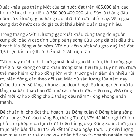
Xuất khẩu gạo tháng Một của cả nước đạt trên 485.000 tấn, cao
hơn kế hoạch dự kiến là 350.000-400.000 tấn. Đây là tháng đầu
năm có số lượng giao hàng cao nhất từ trước đến nay. Về trị giá
cũng đạt ở mức cao do giá xuất khẩu bình quân tăng nhiều.
Trong tháng 2/2011, lượng gạo xuất khẩu cũng tăng do nguồn
cung dồi dào vì các tỉnh Đồng bằng sông Cửu Long đã bắt đầu thu
hoạch lúa đông xuân sớm. VFA dự kiến xuất khẩu gạo quý I sẽ đạt
1,6 triệu tấn; quý II có thể xuất 2,24 triệu tấn.
“Năm nay dư địa thị trường xuất khẩu gạo khá lớn, thị trường gạo
thế giới sẽ không có khó khăn trong khâu tiêu thụ. Tuy nhiên, chưa
thể mạo hiểm ký hợp đồng lớn vì thị trường vẫn tiềm ẩn nhiều rủi
ro, biến động, cần theo dõi sát. Mặc dù sản lượng lúa năm nay
được dự kiến sẽ tăng, nhưng các doanh nghiệp không nên quá lo
lắng mà bán tháo bán đổ như các năm trước. Hiện nay, VFA cũng
chỉ mới ký hợp đồng cho 2 tháng đầu năm.” - ông Phong nhấn
mạnh.
Để chuẩn bị cho đợt thu hoạch lúa Đông xuân ở Đồng bằng sông
Cửu Long sẽ rộ vào tháng Ba, tháng Tư tới, VFA đã kiến nghị Chính
phủ cho phép mua tạm trữ 1 triệu tấn gạo vụ Đông Xuân, thời gian
thực hiện bắt đầu từ 1/3 và kết thúc vào ngày 15/4. Dự kiến lượng
gạo mua tạm trữ sẽ được VFA phân bổ cho 65 doanh nghiệp, tăng