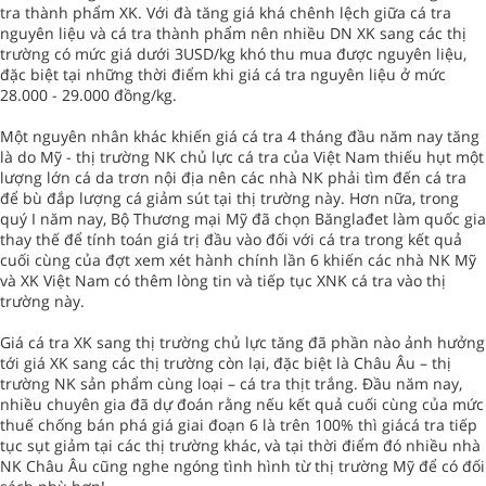
tra thành phẩm XK. Với đà tăng giá khá chênh lệch giữa cá tra
nguyên liệu và cá tra thành phẩm nên nhiều DN XK sang các thị
trường có mức giá dưới 3USD/kg khó thu mua được nguyên liệu,
đặc biệt tại những thời điểm khi giá cá tra nguyên liệu ở mức
28.000 - 29.000 đồng/kg.
Một nguyên nhân khác khiến giá cá tra 4 tháng đầu năm nay tăng
là do Mỹ - thị trường NK chủ lực cá tra của Việt Nam thiếu hụt một
lượng lớn cá da trơn nội địa nên các nhà NK phải tìm đến cá tra
để bù đắp lượng cá giảm sút tại thị trường này. Hơn nữa, trong
quý I năm nay, Bộ Thương mại Mỹ đã chọn Bănglađet làm quốc gia
thay thế để tính toán giá trị đầu vào đối với cá tra trong kết quả
cuối cùng của đợt xem xét hành chính lần 6 khiến các nhà NK Mỹ
và XK Việt Nam có thêm lòng tin và tiếp tục XNK cá tra vào thị
trường này.
Giá cá tra XK sang thị trường chủ lực tăng đã phần nào ảnh hưởng
tới giá XK sang các thị trường còn lại, đặc biệt là Châu Âu – thị
trường NK sản phẩm cùng loại – cá tra thịt trắng. Đầu năm nay,
nhiều chuyên gia đã dự đoán rằng nếu kết quả cuối cùng của mức
thuế chống bán phá giá giai đoạn 6 là trên 100% thì giácá tra tiếp
tục sụt giảm tại các thị trường khác, và tại thời điểm đó nhiều nhà
NK Châu Âu cũng nghe ngóng tình hình từ thị trường Mỹ để có đối