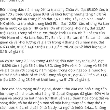
sách phù hợp!
Bốn tháng đầu năm nay, XK cá tra sang Châu Âu đạt 65.609 tấn, trị
giá 170,8 triệu USD, giảm 9,4% về khối lượng nhưng tăng 1,6% về
giá trị, với giá XK trung bình đạt 2,6 USD/kg. Tây Ban Nha - nước
NK nhiều cá tra nhất trong khối EU - đạt 12.501 tấn, nhưng Hà Lan
lại là nước có giá trị NK cá tra lớn nhất trong khối này, đạt 32,87
triệu USD. Trong số các nước thuộc khối EU NK nhiều cá tra của
Việt Nam như Hà Lan, Đức, Tây Ban Nha, Ba Lan, thì Ba Lan là nước
giảm cả về khối lượng và giá trị trong 4 tháng đầu năm nay, đạt
6.633 tấn, trị giá 14,03 triệu USD, giảm tới 20,9% về khối lượng và
8,1% về giá trị.
XK cá tra sang ASEAN trong 4 tháng đầu năm nay tăng khá, đạt
16.896 tấn trị giá 36,9 triệu USD, tăng 34% về khối lượng và 56,9%
về giá trị so với cùng kỳ năm ngoái, trong đó Xingapo là nước NK
cá tra nhiều nhất cả về khối lượng và giá trị, đạt 4.883 tấn và 11,6
triệu USD, tăng 28,9% về khối lượng và 51,7% về giá trị.
Theo các báo mạng nước ngoài, doanh thu của các nhà cung cấp
lớn thủy sản cho các nhà hàng Nhật tại Xingapo đã giảm 40% vì lo
ngại về phóng xạ hạt nhân từ Nhật Bản sau thảm họa động đất và
sóng thần, và họ đã nhập một số mặt hàng thủy sản thay thế từ
các nước khác, như cá hồi từ NaUy, cá ngừ từ Inđônêxia… Những