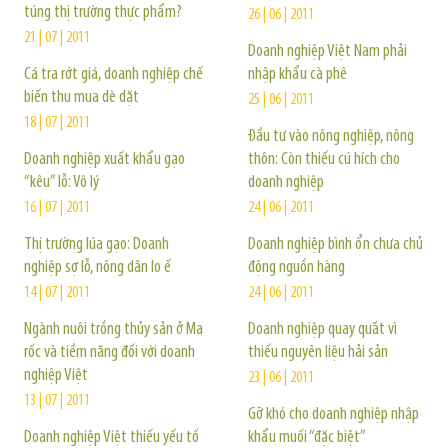
túng thị trường thực phẩm?
26 | 06 | 2011
21 | 07 | 2011
Doanh nghiệp Việt Nam phải
Cá tra rớt giá, doanh nghiệp chế
nhập khẩu cà phê
biến thu mua dè dặt
25 | 06 | 2011
18 | 07 | 2011
Đầu tư vào nông nghiệp, nông
Doanh nghiệp xuất khẩu gạo
thôn: Còn thiếu cú hích cho
“kêu” lỗ: Vô lý
doanh nghiệp
16 | 07 | 2011
24 | 06 | 2011
Thị trường lúa gạo: Doanh
Doanh nghiệp bình ổn chưa chủ
nghiệp sợ lỗ, nông dân lo ế
động nguồn hàng
14 | 07 | 2011
24 | 06 | 2011
Ngành nuôi trồng thủy sản ở Ma
Doanh nghiệp quay quắt vì
rốc và tiềm năng đối với doanh
thiếu nguyên liệu hải sản
nghiệp Việt
23 | 06 | 2011
13 | 07 | 2011
Gỡ khó cho doanh nghiệp nhập
Doanh nghiệp Việt thiếu yếu tố
khẩu muối “đặc biệt”