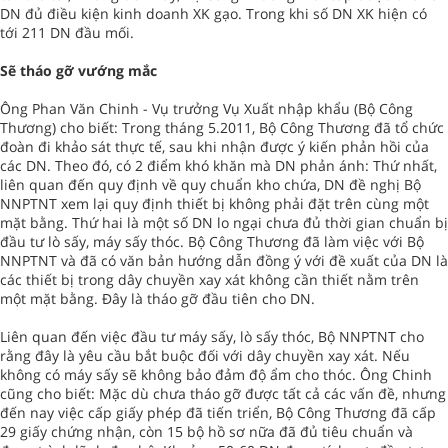
DN đủ điều kiện kinh doanh XK gạo. Trong khi số DN XK hiện có
tới 211 DN đầu mối.
Sẽ tháo gỡ vướng mắc
Ông Phan Văn Chinh - Vụ trưởng Vụ Xuất nhập khẩu (Bộ Công
Thương) cho biết: Trong tháng 5.2011, Bộ Công Thương đã tổ chức
đoàn đi khảo sát thực tế, sau khi nhận được ý kiến phản hồi của
các DN. Theo đó, có 2 điểm khó khăn mà DN phản ánh: Thứ nhất,
liên quan đến quy định về quy chuẩn kho chứa, DN đề nghị Bộ
NNPTNT xem lại quy định thiết bị không phải đặt trên cùng một
mặt bằng. Thứ hai là một số DN lo ngại chưa đủ thời gian chuẩn bị
đầu tư lò sấy, máy sấy thóc. Bộ Công Thương đã làm việc với Bộ
NNPTNT và đã có văn bản hướng dẫn đồng ý với đề xuất của DN là
các thiết bị trong dây chuyền xay xát không cần thiết nằm trên
một mặt bằng. Đây là tháo gỡ đầu tiên cho DN.
Liên quan đến việc đầu tư máy sấy, lò sấy thóc, Bộ NNPTNT cho
rằng đây là yêu cầu bắt buộc đối với dây chuyền xay xát. Nếu
không có máy sấy sẽ không bảo đảm độ ẩm cho thóc. Ông Chinh
cũng cho biết: Mặc dù chưa tháo gỡ được tất cả các vấn đề, nhưng
đến nay việc cấp giấy phép đã tiến triển, Bộ Công Thương đã cấp
29 giấy chứng nhận, còn 15 bộ hồ sơ nữa đã đủ tiêu chuẩn và