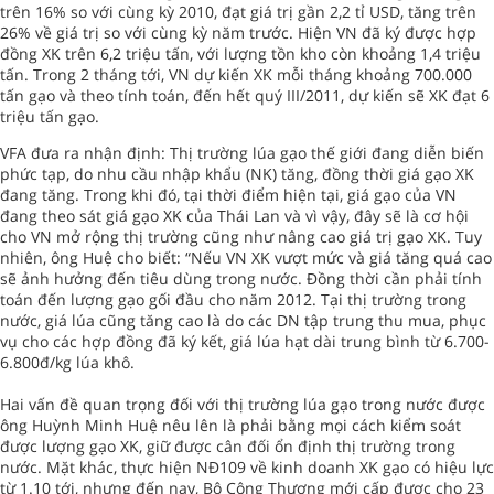
trên 16% so với cùng kỳ 2010, đạt giá trị gần 2,2 tỉ USD, tăng trên
26% về giá trị so với cùng kỳ năm trước. Hiện VN đã ký được hợp
đồng XK trên 6,2 triệu tấn, với lượng tồn kho còn khoảng 1,4 triệu
tấn. Trong 2 tháng tới, VN dự kiến XK mỗi tháng khoảng 700.000
tấn gạo và theo tính toán, đến hết quý III/2011, dự kiến sẽ XK đạt 6
triệu tấn gạo.
VFA đưa ra nhận định: Thị trường lúa gạo thế giới đang diễn biến
phức tạp, do nhu cầu nhập khẩu (NK) tăng, đồng thời giá gạo XK
đang tăng. Trong khi đó, tại thời điểm hiện tại, giá gạo của VN
đang theo sát giá gạo XK của Thái Lan và vì vậy, đây sẽ là cơ hội
cho VN mở rộng thị trường cũng như nâng cao giá trị gạo XK. Tuy
nhiên, ông Huệ cho biết: “Nếu VN XK vượt mức và giá tăng quá cao
sẽ ảnh hưởng đến tiêu dùng trong nước. Đồng thời cần phải tính
toán đến lượng gạo gối đầu cho năm 2012. Tại thị trường trong
nước, giá lúa cũng tăng cao là do các DN tập trung thu mua, phục
vụ cho các hợp đồng đã ký kết, giá lúa hạt dài trung bình từ 6.700-
6.800đ/kg lúa khô.
Hai vấn đề quan trọng đối với thị trường lúa gạo trong nước được
ông Huỳnh Minh Huệ nêu lên là phải bằng mọi cách kiểm soát
được lượng gạo XK, giữ được cân đối ổn định thị trường trong
nước. Mặt khác, thực hiện NĐ109 về kinh doanh XK gạo có hiệu lực
từ 1.10 tới, nhưng đến nay, Bộ Công Thương mới cấp được cho 23