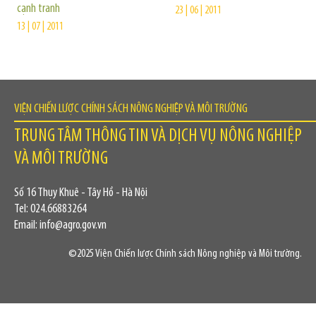
cạnh tranh
23 | 06 | 2011
13 | 07 | 2011
VIỆN CHIẾN LƯỢC CHÍNH SÁCH NÔNG NGHIỆP VÀ MÔI TRƯỜNG
TRUNG TÂM THÔNG TIN VÀ DỊCH VỤ NÔNG NGHIỆP
VÀ MÔI TRƯỜNG
Số 16 Thụy Khuê - Tây Hồ - Hà Nội
Tel: 024.66883264
Email: info@agro.gov.vn
©2025 Viện Chiến lược Chính sách Nông nghiệp và Môi trường.