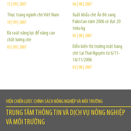
13 | 09 | 2007
06 | 08 | 2007
Thực trạng ngành chè Việt Nam
Xuất khẩu chè Ấn Độ sang
Pakistan năm 2006 sẽ đạt 20
10 | 09 | 2007
triệu kg
Rà soát năng lực để nâng cao
05 | 08 | 2007
chất lượng chè
Diễn biến thị trường mặt hàng
03 | 09 | 2007
chè tại Thái Nguyên từ 6/11-
14/11/2006
02 | 08 | 2007
VIỆN CHIẾN LƯỢC CHÍNH SÁCH NÔNG NGHIỆP VÀ MÔI TRƯỜNG
TRUNG TÂM THÔNG TIN VÀ DỊCH VỤ NÔNG NGHIỆP
VÀ MÔI TRƯỜNG