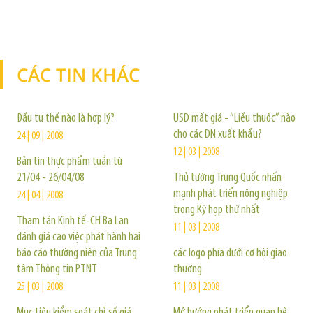
CÁC TIN KHÁC
TIN KHÁC
Đầu tư thế nào là hợp lý?
USD mất giá - “Liều thuốc” nào
cho các DN xuất khẩu?
24 | 09 | 2008
12 | 03 | 2008
Bản tin thực phẩm tuần từ
21/04 - 26/04/08
Thủ tướng Trung Quốc nhấn
mạnh phát triển nông nghiệp
24 | 04 | 2008
trong Kỳ họp thứ nhất
Tham tán Kinh tế-CH Ba Lan
11 | 03 | 2008
đánh giá cao việc phát hành hai
báo cáo thường niên của Trung
các logo phía dưới cơ hội giao
tâm Thông tin PTNT
thương
25 | 03 | 2008
11 | 03 | 2008
Mục tiêu kiểm soát chỉ số giá
Mở hướng phát triển quan hệ