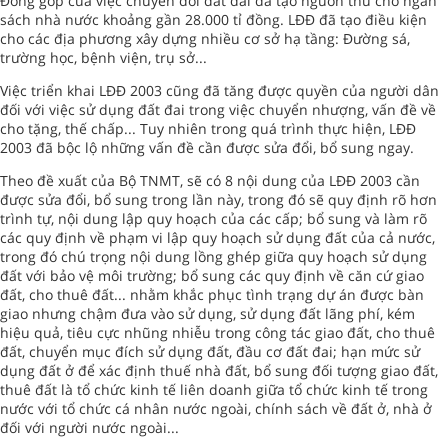
Đóng góp của việc chuyển đổi đất đai đã tạo nguồn thu cho ngân
sách nhà nước khoảng gần 28.000 tỉ đồng. LĐĐ đã tạo điều kiện
cho các địa phương xây dựng nhiều cơ sở hạ tầng: Đường sá,
trường học, bệnh viện, trụ sở...
Việc triển khai LĐĐ 2003 cũng đã tăng được quyền của người dân
đối với việc sử dụng đất đai trong việc chuyển nhượng, vấn đề về
cho tặng, thế chấp... Tuy nhiên trong quá trình thực hiện, LĐĐ
2003 đã bộc lộ những vấn đề cần được sửa đổi, bổ sung ngay.
Theo đề xuất của Bộ TNMT, sẽ có 8 nội dung của LĐĐ 2003 cần
được sửa đổi, bổ sung trong lần này, trong đó sẽ quy định rõ hơn
trình tự, nội dung lập quy hoạch của các cấp; bổ sung và làm rõ
các quy định về phạm vi lập quy hoạch sử dụng đất của cả nước,
trong đó chú trọng nội dung lồng ghép giữa quy hoạch sử dụng
đất với bảo vệ môi trường; bổ sung các quy định về căn cứ giao
đất, cho thuê đất... nhằm khắc phục tình trạng dự án được bàn
giao nhưng chậm đưa vào sử dụng, sử dụng đất lãng phí, kém
hiệu quả, tiêu cực nhũng nhiễu trong công tác giao đất, cho thuê
đất, chuyển mục đích sử dụng đất, đầu cơ đất đai; hạn mức sử
dụng đất ở để xác định thuế nhà đất, bổ sung đối tượng giao đất,
thuê đất là tổ chức kinh tế liên doanh giữa tổ chức kinh tế trong
nước với tổ chức cá nhân nước ngoài, chính sách về đất ở, nhà ở
đối với người nước ngoài...