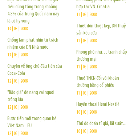
tiêu dùng tăng trong khoảng
hợp tác VN-Croatia
4,8% của Trung Quốc năm nay
11 | 03 | 2008
là có hy vọng
Thiệt đơn thiệt kép, DN thuỷ
13 | 03 | 2008
sản kêu cứu
Chống lạm phát nhìn từ trách
11 | 03 | 2008
nhiệm của DN Nhà nước
Phong phú như… tranh chấp
13 | 03 | 2008
thương mại
Chuyện về ông chủ đầu tiên của
11 | 03 | 2008
Coca-Cola
Thuế TNCN đối với khoản
12 | 03 | 2008
thưởng bằng cổ phiếu
"Bão giá" đè nặng vai người
11 | 03 | 2008
trồng lúa
Huyền thoại Henri Nestlé
12 | 03 | 2008
10 | 03 | 2008
Bước tiến mới trong quan hệ
Thử dò đoán tỉ giá, lãi suất...
Việt Nam - EU
10 | 03 | 2008
12 | 03 | 2008