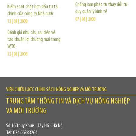
Chống lạm phát từ thay đổi tư
Kiểm soát chặt hơn đầu tư tài
duy quản lý kinh tế
chính của công ty Nhà nước
07 | 03 | 2008
12 | 03 | 2008
Đánh giá nhu cầu, ưu tiên về
tạo thuận lợi thương mại trong
WTO
12 | 03 | 2008
VIỆN CHIẾN LƯỢC CHÍNH SÁCH NÔNG NGHIỆP VÀ MÔI TRƯỜNG
TRUNG TÂM THÔNG TIN VÀ DỊCH VỤ NÔNG NGHIỆP
VÀ MÔI TRƯỜNG
Số 16 Thụy Khuê - Tây Hồ - Hà Nội
Tel: 024.66883264