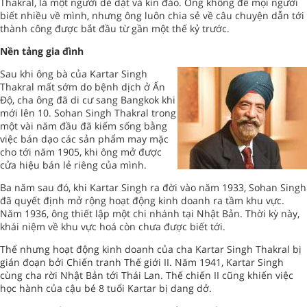
Thakral, là một người dè dặt và kín đáo. Ông không để mọi người
biết nhiều về mình, nhưng ông luôn chia sẻ về câu chuyện dẫn tới
thành công được bắt đầu từ gần một thế kỷ trước.
Nền tảng gia đình
Sau khi ông bà của Kartar Singh
Thakral mất sớm do bệnh dịch ở Ấn
Độ, cha ông đã di cư sang Bangkok khi
mới lên 10. Sohan Singh Thakral trong
một vài năm đầu đã kiếm sống bằng
việc bán dạo các sản phẩm may mặc
cho tới năm 1905, khi ông mở được
cửa hiệu bán lẻ riêng của mình.
Ba năm sau đó, khi Kartar Singh ra đời vào năm 1933, Sohan Singh
đã quyết định mở rộng hoạt động kinh doanh ra tầm khu vực.
Năm 1936, ông thiết lập một chi nhánh tại Nhật Bản. Thời kỳ này,
khái niệm về khu vực hoá còn chưa được biết tới.
Thế nhưng hoạt động kinh doanh của cha Kartar Singh Thakral bị
gián đoạn bởi Chiến tranh Thế giới II. Năm 1941, Kartar Singh
cùng cha rời Nhật Bản tới Thái Lan. Thế chiến II cũng khiến việc
học hành của cậu bé 8 tuổi Kartar bị dang dở.