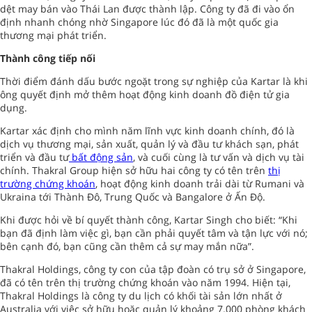
dệt may bán vào Thái Lan được thành lập. Công ty đã đi vào ổn
định nhanh chóng nhờ Singapore lúc đó đã là một quốc gia
thương mại phát triển.
Thành công tiếp nối
Thời điểm đánh dấu bước ngoặt trong sự nghiệp của Kartar là khi
ông quyết định mở thêm hoạt động kinh doanh đồ điện tử gia
dụng.
Kartar xác định cho mình năm lĩnh vực kinh doanh chính, đó là
dịch vụ thương mại, sản xuất, quản lý và đầu tư khách sạn, phát
triển và đầu tư
bất động sản
, và cuối cùng là tư vấn và dịch vụ tài
chính. Thakral Group hiện sở hữu hai công ty có tên trên
thị
trường chứng khoán
, hoạt động kinh doanh trải dài từ Rumani và
Ukraina tới Thành Đô, Trung Quốc và Bangalore ở Ấn Độ.
Khi được hỏi về bí quyết thành công, Kartar Singh cho biết: “Khi
bạn đã định làm việc gì, bạn cần phải quyết tâm và tận lực với nó;
bên cạnh đó, bạn cũng cần thêm cả sự may mắn nữa”.
Thakral Holdings, công ty con của tập đoàn có trụ sở ở Singapore,
đã có tên trên thị trường chứng khoán vào năm 1994. Hiện tại,
Thakral Holdings là công ty du lịch có khối tài sản lớn nhất ở
Australia với việc sở hữu hoặc quản lý khoảng 7.000 phòng khách