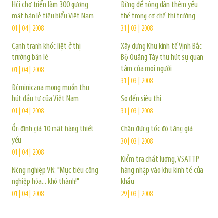
Hội chợ triển lãm 300 gương
Đừng để nông dân thêm yếu
mặt bán lẻ tiêu biểu Việt Nam
thế trong cơ chế thị trường
01 | 04 | 2008
31 | 03 | 2008
Cạnh tranh khốc liệt ở thị
Xây dựng Khu kinh tế Vịnh Bắc
trường bán lẻ
Bộ Quảng Tây thu hút sự quan
tâm của mọi người
01 | 04 | 2008
31 | 03 | 2008
Đôminicana mong muốn thu
hút đầu tư của Việt Nam
Sợ đến siêu thị
01 | 04 | 2008
31 | 03 | 2008
Ổn định giá 10 mặt hàng thiết
Chặn đứng tốc độ tăng giá
yếu
30 | 03 | 2008
01 | 04 | 2008
Kiểm tra chất lượng, VSATTP
Nông nghiệp VN: "Mục tiêu công
hàng nhập vào khu kinh tế cửa
nghiệp hóa... khó thành!"
khẩu
01 | 04 | 2008
29 | 03 | 2008