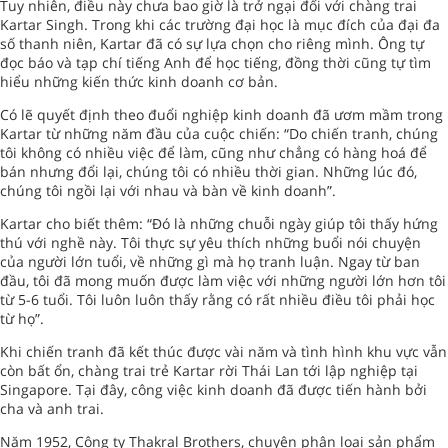
Tuy nhiên, điều này chưa bao giờ là trở ngại đối với chàng trai
Kartar Singh. Trong khi các trường đại học là mục đích của đại đa
số thanh niên, Kartar đã có sự lựa chọn cho riêng mình. Ông tự
đọc báo và tạp chí tiếng Anh để học tiếng, đồng thời cũng tự tìm
hiểu những kiến thức kinh doanh cơ bản.
Có lẽ quyết định theo đuổi nghiệp kinh doanh đã ươm mầm trong
Kartar từ những năm đầu của cuộc chiến: “Do chiến tranh, chúng
tôi không có nhiều việc để làm, cũng như chẳng có hàng hoá để
bán nhưng đổi lại, chúng tôi có nhiều thời gian. Những lúc đó,
chúng tôi ngồi lại với nhau và bàn về kinh doanh”.
Kartar cho biết thêm: “Đó là những chuỗi ngày giúp tôi thấy hứng
thú với nghề này. Tôi thực sự yêu thích những buổi nói chuyện
của người lớn tuổi, về những gì mà họ tranh luận. Ngay từ ban
đầu, tôi đã mong muốn được làm việc với những người lớn hơn tôi
từ 5-6 tuổi. Tôi luôn luôn thấy rằng có rất nhiều điều tôi phải học
từ họ”.
Khi chiến tranh đã kết thúc được vài năm và tình hình khu vực vẫn
còn bất ổn, chàng trai trẻ Kartar rời Thái Lan tới lập nghiệp tại
Singapore. Tại đây, công việc kinh doanh đã được tiến hành bởi
cha và anh trai.
Năm 1952, Công ty Thakral Brothers, chuyên phân loại sản phẩm