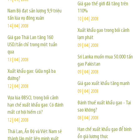
Giá gạo thế giới đã tăng trên
Nam Bộ đạt sản lượng 9,9 triệu
110%
tấn lúa vụ đông xuân
10 | 04 | 2008
14 | 04 | 2008
Xuất khẩu gạo trong bối cảnh
Giá gạo Thái Lan tăng 160
lạm phát
USD/tấn chỉ trong một tuần
09 | 04 | 2008
qua
Sri Lanka muốn mua 50.000 tấn
13 | 04 | 2008
gạo Pakistan
Xuất khẩu gạo: Giữa ngã ba
09 | 04 | 2008
đường?
Giá gạo xuất khẩu tăng mạnh
12 | 04 | 2008
09 | 04 | 2008
Vựa lúa ĐBSCL trong bối cảnh
Đánh thuế xuất khẩu gạo - Tại
hạn chế xuất khẩu gạo: Có đánh
sao không?
mất cơ hội hiếm có?
08 | 04 | 2008
12 | 04 | 2008
Hạn chế xuất khẩu gạo để bình
Thái Lan, Ấn Độ và Việt Nam sẽ
ổn giá lương thực
thành lập một liên minh xuất