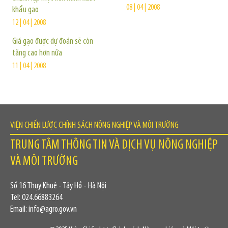
08 | 04 | 2008
khẩu gạo
12 | 04 | 2008
Giá gạo được dự đoán sẽ còn
tăng cao hơn nữa
11 | 04 | 2008
VIỆN CHIẾN LƯỢC CHÍNH SÁCH NÔNG NGHIỆP VÀ MÔI TRƯỜNG
TRUNG TÂM THÔNG TIN VÀ DỊCH VỤ NÔNG NGHIỆP
VÀ MÔI TRƯỜNG
Số 16 Thụy Khuê - Tây Hồ - Hà Nội
Tel: 024.66883264
Email: info@agro.gov.vn