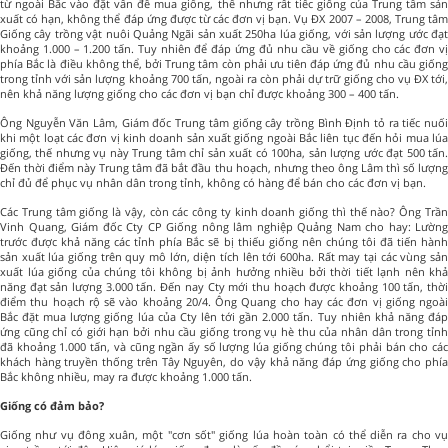
từ ngoài Bắc vào đặt vấn đề mua giống, thế nhưng rất tiếc giống của Trung tâm sản
xuất có hạn, không thể đáp ứng được từ các đơn vị bạn. Vụ ĐX 2007 – 2008, Trung tâm
Giống cây trồng vật nuôi Quảng Ngãi sản xuất 250ha lúa giống, với sản lượng ước đạt
khoảng 1.000 – 1.200 tấn. Tuy nhiên để đáp ứng đủ nhu cầu về giống cho các đơn vị
phía Bắc là điều không thể, bởi Trung tâm còn phải ưu tiên đáp ứng đủ nhu cầu giống
trong tỉnh với sản lượng khoảng 700 tấn, ngoài ra còn phải dự trữ giống cho vụ ĐX tới,
nên khả năng lượng giống cho các đơn vị bạn chỉ được khoảng 300 – 400 tấn.
Ông Nguyễn Văn Lâm, Giám đốc Trung tâm giống cây trồng Bình Định tỏ ra tiếc nuối
khi một loạt các đơn vị kinh doanh sản xuất giống ngoài Bắc liên tục đến hỏi mua lúa
giống, thế nhưng vụ này Trung tâm chỉ sản xuất có 100ha, sản lượng ước đạt 500 tấn.
Đến thời điểm này Trung tâm đã bắt đầu thu hoạch, nhưng theo ông Lâm thì số lượng
chỉ đủ để phục vụ nhân dân trong tỉnh, không có hàng để bán cho các đơn vị bạn.
Các Trung tâm giống là vậy, còn các công ty kinh doanh giống thì thế nào? Ông Trần
Vinh Quang, Giám đốc Cty CP Giống nông lâm nghiệp Quảng Nam cho hay: Lường
trước được khả năng các tỉnh phía Bắc sẽ bị thiếu giống nên chúng tôi đã tiến hành
sản xuất lúa giống trên quy mô lớn, diện tích lên tới 600ha. Rất may tại các vùng sản
xuất lúa giống của chúng tôi không bị ảnh hưởng nhiều bởi thời tiết lạnh nên khả
năng đạt sản lượng 3.000 tấn. Đến nay Cty mới thu hoạch được khoảng 100 tấn, thời
điểm thu hoạch rộ sẽ vào khoảng 20/4. Ông Quang cho hay các đơn vị giống ngoài
Bắc đặt mua lượng giống lúa của Cty lên tới gần 2.000 tấn. Tuy nhiên khả năng đáp
ứng cũng chỉ có giới hạn bởi nhu cầu giống trong vụ hè thu của nhân dân trong tỉnh
đã khoảng 1.000 tấn, và cũng ngần ấy số lượng lúa giống chúng tôi phải bán cho các
khách hàng truyền thống trên Tây Nguyên, do vậy khả năng đáp ứng giống cho phía
Bắc không nhiều, may ra được khoảng 1.000 tấn.
Giống có đảm bảo?
Giống như vụ đông xuân, một "cơn sốt" giống lúa hoàn toàn có thể diễn ra cho vụ