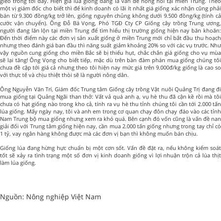
gieo trồng tới đây. Hiện giá lúa giống đang là vấn đề nóng hổi tại miền Trung. Theo
một vị giám đốc cho biết thì để kinh doanh có lãi ít nhất giá giống xác nhận cũng phải
bán từ 9.300 đồng/kg trở lên, giống nguyên chủng không dưới 9.500 đồng/kg (tính cả
cước vận chuyển). Ông Đỗ Bá Vọng, Phó TGĐ Cty CP Giống cây trồng Trung ương,
người đang lăn lộn tại miền Trung để tìm hiểu thị trường giống hiện nay băn khoăn:
Đến thời điểm này các đơn vị sản xuất giống ở miền Trung mới chỉ bắt đầu thu hoạch
nhưng theo đánh giá ban đầu thì năng suất giảm khoảng 20% so với các vụ trước. Như
vậy nguồn cung giống cho miền Bắc sẽ bị thiếu hụt, chắc chắn giá giống cho vụ mùa
sẽ lại tăng! Ông Vọng cho biết tiếp, mặc dù trên bàn đàm phán mua giống chúng tôi
chưa đề cập tới giá cả nhưng theo tôi hiện nay mức giá trên 9.000đ/kg giống là cao so
với thực tế và chịu thiệt thòi sẽ là người nông dân.
Ông Nguyễn Văn Trí, Giám đốc Trung tâm Giống cây trồng Vật nuôi Quảng Trị đang đi
mua giống tại Quảng Ngãi than thở: Vất vả quá anh ạ, vụ hè thu đã cận kề rồi mà tôi
chưa có hạt giống nào trong kho cả, tính ra vụ hè thu tỉnh chúng tôi cần tới 2.000 tấn
lúa giống. Mấy ngày nay, tôi và anh em trong cơ quan chạy đôn chạy đáo vào các tỉnh
Nam Trung bộ mua giống nhưng xem ra khó quá. Bên cạnh đó vốn cũng là vấn đề nan
giải đối với Trung tâm giống hiện nay, cần mua 2.000 tấn giống nhưng trong tay chỉ có
1 tỷ, vay ngân hàng không được mà các đơn vị bạn thì không muốn bán chịu.
Giống lúa đang hừng hực chuẩn bị một cơn sốt. Vấn đề đặt ra, nếu không kiểm soát
tốt sẽ xảy ra tình trạng một số đơn vị kinh doanh giống vì lợi nhuận trộn cả lúa thịt
làm lúa giống.
Nguồn: Nông nghiệp Việt Nam