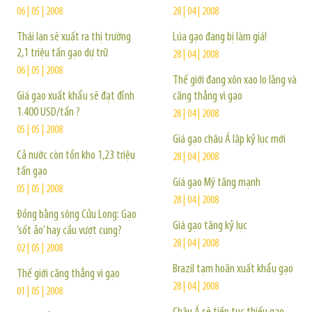
06 | 05 | 2008
28 | 04 | 2008
Thái lan sẽ xuất ra thị trường
Lúa gạo đang bị làm giá!
2,1 triệu tấn gạo dự trữ
28 | 04 | 2008
06 | 05 | 2008
Thế giới đang xôn xao lo lắng và
Giá gạo xuất khẩu sẽ đạt đỉnh
căng thẳng vì gạo
1.400 USD/tấn ?
28 | 04 | 2008
05 | 05 | 2008
Giá gạo châu Á lập kỷ lục mới
Cả nước còn tồn kho 1,23 triệu
28 | 04 | 2008
tấn gạo
Giá gạo Mỹ tăng mạnh
05 | 05 | 2008
28 | 04 | 2008
Đồng bằng sông Cửu Long: Gạo
Giá gạo tăng kỷ lục
’sốt ảo’ hay cầu vượt cung?
28 | 04 | 2008
02 | 05 | 2008
Brazil tạm hoãn xuất khẩu gạo
Thế giới căng thẳng vì gạo
28 | 04 | 2008
01 | 05 | 2008