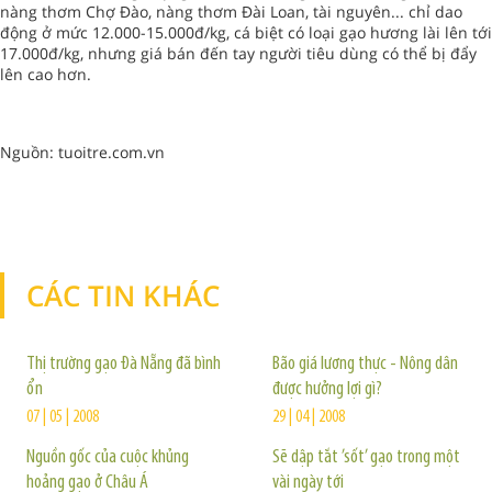
nàng thơm Chợ Đào, nàng thơm Đài Loan, tài nguyên... chỉ dao
động ở mức 12.000-15.000đ/kg, cá biệt có loại gạo hương lài lên tới
17.000đ/kg, nhưng giá bán đến tay người tiêu dùng có thể bị đẩy
lên cao hơn.
Nguồn: tuoitre.com.vn
CÁC TIN KHÁC
TIN KHÁC
Thị trường gạo Đà Nẵng đã bình
Bão giá lương thực - Nông dân
ổn
được hưởng lợi gì?
07 | 05 | 2008
29 | 04 | 2008
Nguồn gốc của cuộc khủng
Sẽ dập tắt ’sốt’ gạo trong một
hoảng gạo ở Châu Á
vài ngày tới