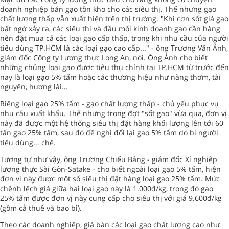
doanh nghiệp bán gạo tồn kho cho các siêu thị. Thế nhưng gạo
chất lượng thấp vẫn xuất hiện trên thị trường. "Khi cơn sốt giá gạo
bất ngờ xảy ra, các siêu thị và đầu mối kinh doanh gạo cần hàng
nên đặt mua cả các loại gạo cấp thấp, trong khi nhu cầu của người
tiêu dùng TP.HCM là các loại gạo cao cấp..." - ông Trương Văn Ảnh,
giám đốc Công ty Lương thực Long An, nói. Ông Ảnh cho biết
những chủng loại gạo được tiêu thụ chính tại TP.HCM từ trước đến
nay là loại gạo 5% tấm hoặc các thương hiệu như nàng thơm, tài
nguyên, hương lài…
Riêng loại gạo 25% tấm - gạo chất lượng thấp - chủ yếu phục vụ
nhu cầu xuất khẩu. Thế nhưng trong đợt "sốt gạo" vừa qua, đơn vị
này đã được một hệ thống siêu thị đặt hàng khối lượng lên tới 60
tấn gạo 25% tấm, sau đó đề nghị đổi lại gạo 5% tấm do bị người
tiêu dùng... chê.
Tương tự như vậy, ông Trương Chiếu Bảng - giám đốc Xí nghiệp
lương thực Sài Gòn-Satake - cho biết ngoài loại gạo 5% tấm, hiện
đơn vị này được một số siêu thị đặt hàng loại gạo 25% tấm. Mức
chênh lệch giá giữa hai loại gạo này là 1.000đ/kg, trong đó gạo
25% tấm được đơn vị này cung cấp cho siêu thị với giá 9.600đ/kg
(gồm cả thuế và bao bì).
Theo các doanh nghiệp, giá bán các loại gạo chất lượng cao như