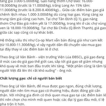
tăng giá 3.000-5.000đ/kg. Gạo nàng thơm Chợ Đào: 16.000-
18.000đ/kg (trước là 11.000đ/kg), trắng Long An 15% tấm:
11.000đ/kg (trước là 8.200-8.400đ/kg)... Giữa các điểm bán gạo giá
chênh lệch nhau 1.000-3.000đ/kg dù cùng loại gạo. Vùng càng xa
trung tâm giá cũng cao hơn. Tại chợ Tân Định (Q.1), gạo nàng
thơm Chợ Đào giá niêm yết là 17.000đ/kg, trong khi ở các chợ vùng
ven là 18.000-19.000đ/kg. Tại chợ Bà Chiểu (Q.Bình Thạnh), giá gạo
giữa các sạp cũng có sự khác biệt.
Hệ thống siêu thị như Co-op Mart vẫn bán đúng giá như cam kết
(từ 10.800-11.300đ/kg), vì vậy người dân đã chuyển vào mua gạo
tại đây thay vì các điểm bán lẻ ở chợ.
Theo ông Lê Văn Bảnh - viện trưởng Viện Lúa ĐBSCL, giá gạo đang
ở mức cao do giá gạo thế giới cao, sắp tới giá gạo sẽ giảm nhưng
khó quay về mức ban đầu trước khi tăng. "Một phần cũng là tâm lý
người Việt đã lên thì rất khó xuống" - ông nói.
Chất lượng gạo: chỉ có người bán biết
Theo ông Lê Văn Bảnh, để mua được gạo ngon, đúng chất lượng,
người dân nên tìm mua gạo có thương hiệu, được đóng gói cẩn
thận. Với những gia đình có thói quen mua gạo tại các điểm bán lẻ
thì nên chọn cho mình mối quen hoặc các đại lý gạo đầu mối, tỉ lệ
pha trộn ít hơn.