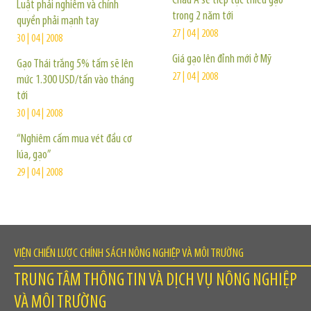
Châu Á sẽ tiếp tục thiếu gạo
Luật phải nghiêm và chính
trong 2 năm tới
quyền phải mạnh tay
27 | 04 | 2008
30 | 04 | 2008
Giá gạo lên đỉnh mới ở Mỹ
Gạo Thái trắng 5% tấm sẽ lên
27 | 04 | 2008
mức 1.300 USD/tấn vào tháng
tới
30 | 04 | 2008
“Nghiêm cấm mua vét đầu cơ
lúa, gạo”
29 | 04 | 2008
VIỆN CHIẾN LƯỢC CHÍNH SÁCH NÔNG NGHIỆP VÀ MÔI TRƯỜNG
TRUNG TÂM THÔNG TIN VÀ DỊCH VỤ NÔNG NGHIỆP
VÀ MÔI TRƯỜNG