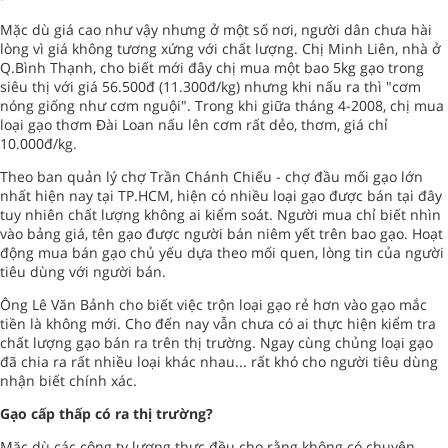
Mặc dù giá cao như vậy nhưng ở một số nơi, người dân chưa hài
lòng vì giá không tương xứng với chất lượng. Chị Minh Liên, nhà ở
Q.Bình Thạnh, cho biết mới đây chị mua một bao 5kg gạo trong
siêu thị với giá 56.500đ (11.300đ/kg) nhưng khi nấu ra thì "cơm
nóng giống như cơm nguội". Trong khi giữa tháng 4-2008, chị mua
loại gạo thơm Đài Loan nấu lên cơm rất dẻo, thơm, giá chỉ
10.000đ/kg.
Theo ban quản lý chợ Trần Chánh Chiếu - chợ đầu mối gạo lớn
nhất hiện nay tại TP.HCM, hiện có nhiều loại gạo được bán tại đây
tuy nhiên chất lượng không ai kiểm soát. Người mua chỉ biết nhìn
vào bảng giá, tên gạo được người bán niêm yết trên bao gạo. Hoạt
động mua bán gạo chủ yếu dựa theo mối quen, lòng tin của người
tiêu dùng với người bán.
Ông Lê Văn Bảnh cho biết việc trộn loại gạo rẻ hơn vào gạo mắc
tiền là không mới. Cho đến nay vẫn chưa có ai thực hiện kiểm tra
chất lượng gạo bán ra trên thị trường. Ngay cùng chủng loại gạo
đã chia ra rất nhiều loại khác nhau... rất khó cho người tiêu dùng
nhận biết chính xác.
Gạo cấp thấp có ra thị trường?
Mặc dù các công ty lương thực đều cho rằng không có chuyện