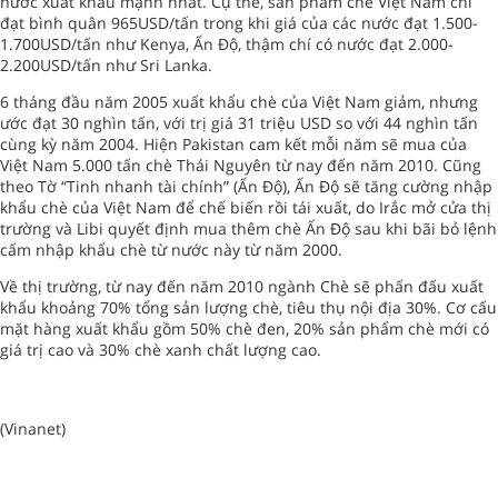
nước xuất khẩu mạnh nhất. Cụ thể, sản phẩm chè Việt Nam chỉ
đạt bình quân 965USD/tấn trong khi giá của các nước đạt 1.500-
1.700USD/tấn như Kenya, Ấn Độ, thậm chí có nước đạt 2.000-
2.200USD/tấn như Sri Lanka.
6 tháng đầu năm 2005 xuất khẩu chè của Việt Nam giảm, nhưng
ước đạt 30 nghìn tấn, với trị giá 31 triệu USD so với 44 nghìn tấn
cùng kỳ năm 2004. Hiện Pakistan cam kết mỗi năm sẽ mua của
Việt Nam 5.000 tấn chè Thái Nguyên từ nay đến năm 2010. Cũng
theo Tờ “Tinh nhanh tài chính” (Ấn Độ), Ấn Độ sẽ tăng cường nhập
khẩu chè của Việt Nam để chế biến rồi tái xuất, do Irắc mở cửa thị
trường và Libi quyết định mua thêm chè Ấn Độ sau khi bãi bỏ lệnh
cấm nhập khẩu chè từ nước này từ năm 2000.
Về thị trường, từ nay đến năm 2010 ngành Chè sẽ phấn đấu xuất
khẩu khoảng 70% tổng sản lượng chè, tiêu thụ nội địa 30%. Cơ cấu
mặt hàng xuất khẩu gồm 50% chè đen, 20% sản phẩm chè mới có
giá trị cao và 30% chè xanh chất lượng cao.
(Vinanet)