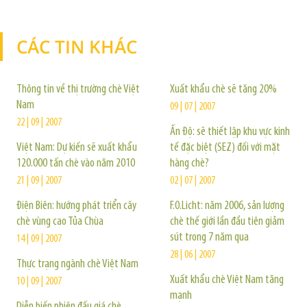
CÁC TIN KHÁC
TIN KHÁC
Thông tin về thị trường chè Việt
Xuất khẩu chè sẽ tăng 20%
Nam
09 | 07 | 2007
22 | 09 | 2007
Ấn Độ: sẽ thiết lập khu vực kinh
Việt Nam: Dự kiến sẽ xuất khẩu
tế đặc biệt (SEZ) đối với mặt
120.000 tấn chè vào năm 2010
hàng chè?
21 | 09 | 2007
02 | 07 | 2007
Điện Biên: hướng phát triển cây
F.O.Licht: năm 2006, sản lượng
chè vùng cao Tủa Chùa
chè thế giới lần đầu tiên giảm
sút trong 7 năm qua
14 | 09 | 2007
28 | 06 | 2007
Thực trạng ngành chè Việt Nam
Xuất khẩu chè Việt Nam tăng
10 | 09 | 2007
mạnh
Diễn biến phiên đấu giá chè