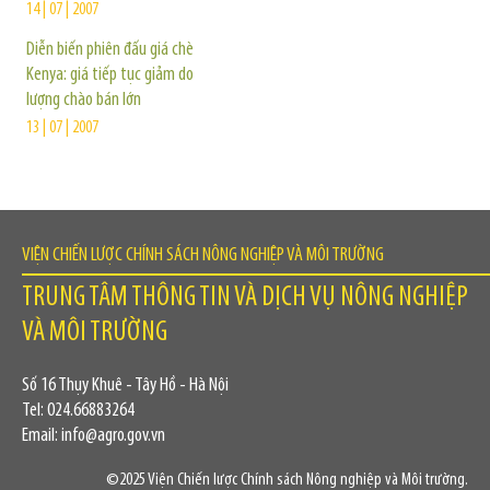
14 | 07 | 2007
Diễn biến phiên đấu giá chè
Kenya: giá tiếp tục giảm do
lượng chào bán lớn
13 | 07 | 2007
VIỆN CHIẾN LƯỢC CHÍNH SÁCH NÔNG NGHIỆP VÀ MÔI TRƯỜNG
TRUNG TÂM THÔNG TIN VÀ DỊCH VỤ NÔNG NGHIỆP
VÀ MÔI TRƯỜNG
Số 16 Thụy Khuê - Tây Hồ - Hà Nội
Tel: 024.66883264
Email: info@agro.gov.vn
©2025 Viện Chiến lược Chính sách Nông nghiệp và Môi trường.