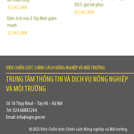
dư thừa cung
30/5: giá hồi phục
23 | 06 | 2008
03 | 06 | 2008
Diện tích mía ở Tây Ninh giảm
mạnh
22 | 06 | 2008
VIỆN CHIẾN LƯỢC CHÍNH SÁCH NÔNG NGHIỆP VÀ MÔI TRƯỜNG
TRUNG TÂM THÔNG TIN VÀ DỊCH VỤ NÔNG NGHIỆP
VÀ MÔI TRƯỜNG
Số 16 Thụy Khuê - Tây Hồ - Hà Nội
Tel: 024.66883264
Email: info@agro.gov.vn
©2025 Viện Chiến lược Chính sách Nông nghiệp và Môi trường.