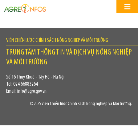
VIỆN CHIẾN LƯỢC CHÍNH SÁCH NÔNG NGHIỆP VÀ MÔI TRƯỜNG
TRUNG TÂM THÔNG TIN VÀ DỊCH VỤ NÔNG NGHIỆP
VÀ MÔI TRƯỜNG
Số 16 Thụy Khuê - Tây Hồ - Hà Nội
Tel: 024.66883264
Email: info@agro.gov.vn
©2025 Viện Chiến lược Chính sách Nông nghiệp và Môi trường.