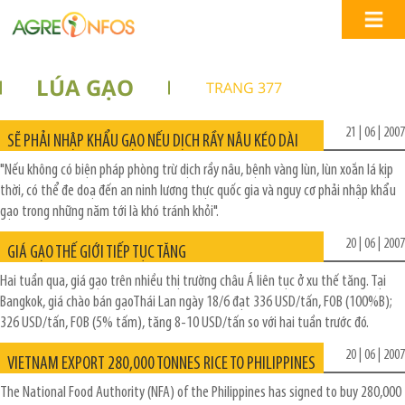
LÚA GẠO
TRANG 377
21 | 06 | 2007
SẼ PHẢI NHẬP KHẨU GẠO NẾU DỊCH RẦY NÂU KÉO DÀI
"Nếu không có biện pháp phòng trừ dịch rầy nâu, bệnh vàng lùn, lùn xoắn lá kịp
thời, có thể đe doạ đến an ninh lương thực quốc gia và nguy cơ phải nhập khẩu
gạo trong những năm tới là khó tránh khỏi".
20 | 06 | 2007
GIÁ GẠO THẾ GIỚI TIẾP TỤC TĂNG
Hai tuần qua, giá gạo trên nhiều thị trường châu Á liên tục ở xu thế tăng. Tại
Bangkok, giá chào bán gạoThái Lan ngày 18/6 đạt 336 USD/tấn, FOB (100%B);
326 USD/tấn, FOB (5% tấm), tăng 8-10 USD/tấn so với hai tuần trước đó.
20 | 06 | 2007
VIETNAM EXPORT 280,000 TONNES RICE TO PHILIPPINES
The National Food Authority (NFA) of the Philippines has signed to buy 280,000