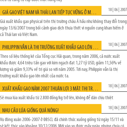
18 | 06 | 2007
GIÁ GẠO VIỆT NAM VÀ THÁI LAN TIẾP TỤC VỮNG Ở MỨC CAO
Giá xuất khẩu gạo physical trên thị trường châu Á hầu như không thay đổi trong
ngày 13/6/2007 trong bối cảnh giao dịch thưa thớt vì nguồn cung khan hiếm ở
cả Thái lan và Việt Nam.
18 | 06 | 2007
PHILIPPIN VẪN LÀ THỊ TRƯỜNG XUẤT KHẨU GẠO LỚN NHẤT CỦA VIỆT NAM
Theo số liệu thống kê của Tổng cục Hải quan, trong năm 2006, cả nước xuất
khẩu được 4,64 triệu tấn gạo với kim ngạch đạt 1,27 tỷ USD, giảm 11,56% về
lượng và giảm 9,33% về trị giá so với năm 2005. Tới nay, Philippin vẫn là thị
trường xuất khẩu gạo lớn nhất của nước ta.
18 | 06 | 2007
XUẤT KHẨU GẠO NĂM 2007 THUẬN LỢI 3 MẶT: THỊ TRƯỜNG, NHU CẦU VÀ GIÁ CẢ
Sẽ mua lúa xuất khẩu từ 2.800 đồng/kg trở lên, không để dân chịu thiệt
18 | 06 | 2007
NHU CẦU LÚA GIỐNG QUÁ NÓNG!
Vụ đông xuân 2006-2007 ở ĐBSCL đã chính thức xuống giống từ ngày 15/11 và
sẽ kết thúc vào khoảng 30/12/2006. Mới vào vụ được mấy ngày, nhưng chưa có