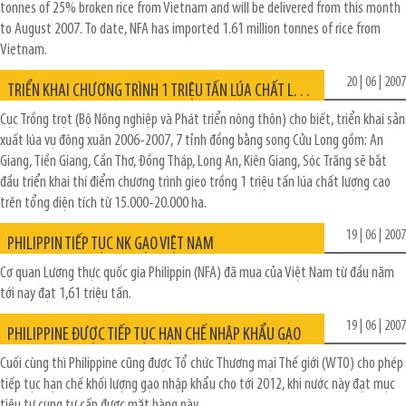
tonnes of 25% broken rice from Vietnam and will be delivered from this month
to August 2007. To date, NFA has imported 1.61 million tonnes of rice from
Vietnam.
20 | 06 | 2007
TRIỂN KHAI CHƯƠNG TRÌNH 1 TRIỆU TẤN LÚA CHẤT LƯỢNG CAO
Cục Trồng trọt (Bộ Nông nghiệp và Phát triển nông thôn) cho biết, triển khai sản
xuất lúa vụ đông xuân 2006-2007, 7 tỉnh đồng bằng song Cửu Long gồm: An
Giang, Tiền Giang, Cần Thơ, Đồng Tháp, Long An, Kiên Giang, Sóc Trăng sẽ bắt
đầu triển khai thí điểm chương trình gieo trồng 1 triệu tấn lúa chất lượng cao
trên tổng diện tích từ 15.000-20.000 ha.
19 | 06 | 2007
PHILIPPIN TIẾP TỤC NK GẠO VIỆT NAM
Cơ quan Lương thực quốc gia Philippin (NFA) đã mua của Việt Nam từ đầu năm
tới nay đạt 1,61 triệu tấn.
19 | 06 | 2007
PHILIPPINE ĐƯỢC TIẾP TỤC HẠN CHẾ NHẬP KHẨU GẠO
Cuối cùng thì Philippine cũng được Tổ chức Thương mại Thế giới (WTO) cho phép
tiếp tục hạn chế khối lượng gạo nhập khẩu cho tới 2012, khi nước này đạt mục
tiêu tự cung tự cấp được mặt hàng này