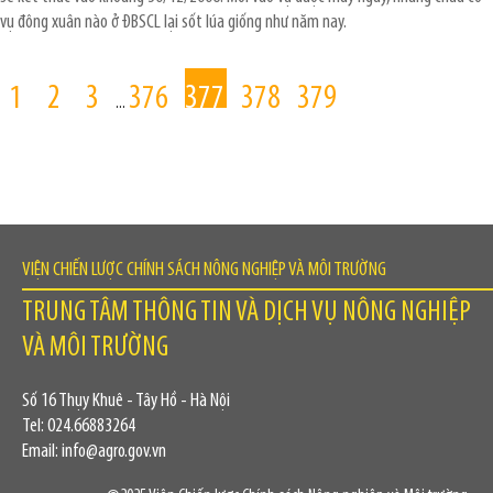
vụ đông xuân nào ở ĐBSCL lại sốt lúa giống như năm nay.
1
2
3
376
377
378
379
...
VIỆN CHIẾN LƯỢC CHÍNH SÁCH NÔNG NGHIỆP VÀ MÔI TRƯỜNG
TRUNG TÂM THÔNG TIN VÀ DỊCH VỤ NÔNG NGHIỆP
VÀ MÔI TRƯỜNG
Số 16 Thụy Khuê - Tây Hồ - Hà Nội
Tel: 024.66883264
Email: info@agro.gov.vn