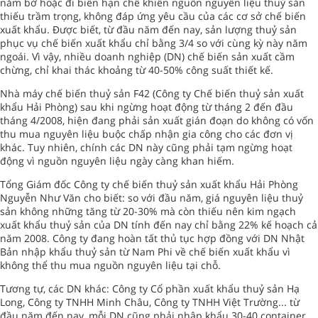
nằm bờ hoặc đi biển hạn chế khiến nguồn nguyên liệu thuỷ sản
thiếu trầm trọng, không đáp ứng yêu cầu của các cơ sở chế biến
xuất khẩu. Được biết, từ đầu năm đến nay, sản lượng thuỷ sản
phục vụ chế biến xuất khẩu chỉ bằng 3/4 so với cùng kỳ này năm
ngoái. Vì vậy, nhiều doanh nghiệp (DN) chế biến sản xuất cầm
chừng, chỉ khai thác khoảng từ 40-50% công suất thiết kế.
Nhà máy chế biến thuỷ sản F42 (Công ty Chế biến thuỷ sản xuất
khẩu Hải Phòng) sau khi ngừng hoạt động từ tháng 2 đến đầu
tháng 4/2008, hiện đang phải sản xuất gián đoạn do không có vốn
thu mua nguyên liệu buộc chấp nhận gia công cho các đơn vị
khác. Tuy nhiên, chính các DN này cũng phải tạm ngừng hoạt
động vì nguồn nguyên liệu ngày càng khan hiếm.
Tổng Giám đốc Công ty chế biến thuỷ sản xuất khẩu Hải Phòng
Nguyễn Như Văn cho biết: so với đầu năm, giá nguyên liệu thuỷ
sản không những tăng từ 20-30% mà còn thiếu nên kim ngạch
xuất khẩu thuỷ sản của DN tính đến nay chỉ bằng 22% kế hoạch cả
năm 2008. Công ty đang hoàn tất thủ tục hợp đồng với DN Nhật
Bản nhập khẩu thuỷ sản từ Nam Phi về chế biến xuất khẩu vì
không thể thu mua nguồn nguyên liệu tại chỗ.
Tương tự, các DN khác: Công ty Cổ phần xuất khẩu thuỷ sản Hạ
Long, Công ty TNHH Minh Châu, Công ty TNHH Việt Trường... từ
đầu năm đến nay, mỗi DN cũng phải nhập khẩu 30-40 container