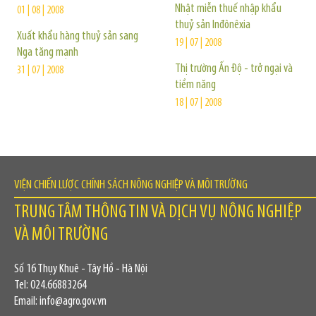
Nhật miễn thuế nhập khẩu
01 | 08 | 2008
thuỷ sản Inđônêxia
Xuất khẩu hàng thuỷ sản sang
19 | 07 | 2008
Nga tăng mạnh
Thị trường Ấn Độ - trở ngại và
31 | 07 | 2008
tiềm năng
18 | 07 | 2008
VIỆN CHIẾN LƯỢC CHÍNH SÁCH NÔNG NGHIỆP VÀ MÔI TRƯỜNG
TRUNG TÂM THÔNG TIN VÀ DỊCH VỤ NÔNG NGHIỆP
VÀ MÔI TRƯỜNG
Số 16 Thụy Khuê - Tây Hồ - Hà Nội
Tel: 024.66883264
Email: info@agro.gov.vn