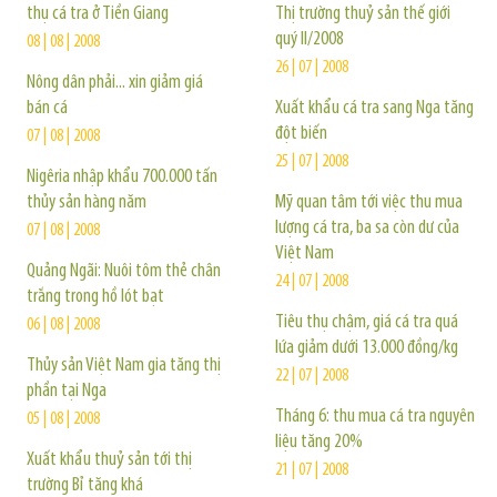
thụ cá tra ở Tiền Giang
Thị trường thuỷ sản thế giới
quý II/2008
08 | 08 | 2008
26 | 07 | 2008
Nông dân phải... xin giảm giá
bán cá
Xuất khẩu cá tra sang Nga tăng
đột biến
07 | 08 | 2008
25 | 07 | 2008
Nigêria nhập khẩu 700.000 tấn
thủy sản hàng năm
Mỹ quan tâm tới việc thu mua
lượng cá tra, ba sa còn dư của
07 | 08 | 2008
Việt Nam
Quảng Ngãi: Nuôi tôm thẻ chân
24 | 07 | 2008
trắng trong hồ lót bạt
Tiêu thụ chậm, giá cá tra quá
06 | 08 | 2008
lứa giảm dưới 13.000 đồng/kg
Thủy sản Việt Nam gia tăng thị
22 | 07 | 2008
phần tại Nga
Tháng 6: thu mua cá tra nguyên
05 | 08 | 2008
liệu tăng 20%
Xuất khẩu thuỷ sản tới thị
21 | 07 | 2008
trường Bỉ tăng khá