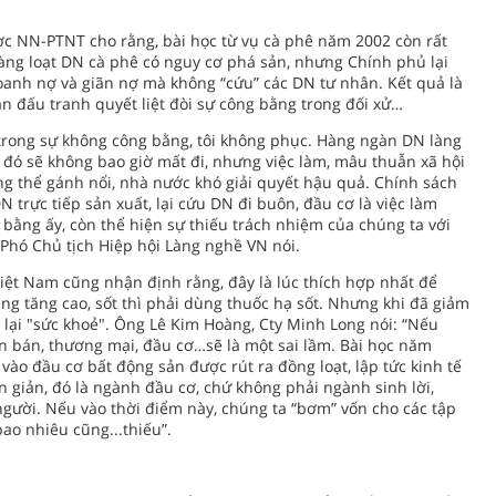
ợc NN-PTNT cho rằng, bài học từ vụ cà phê năm 2002 còn rất
hàng loạt DN cà phê có nguy cơ phá sản, nhưng Chính phủ lại
oanh nợ và giãn nợ mà không “cứu” các DN tư nhân. Kết quả là
ân đấu tranh quyết liệt đòi sự công bằng trong đối xử…
 trong sự không công bằng, tôi không phục. Hàng ngàn DN làng
 đó sẽ không bao giờ mất đi, nhưng việc làm, mâu thuẫn xã hội
g thể gánh nổi, nhà nước khó giải quyết hậu quả. Chính sách
trực tiếp sản xuất, lại cứu DN đi buôn, đầu cơ là việc làm
 bằng ấy, còn thể hiện sự thiếu trách nhiệm của chúng ta với
Phó Chủ tịch Hiệp hội Làng nghề VN nói.
iệt Nam cũng nhận định rằng, đây là lúc thích hợp nhất để
ng tăng cao, sốt thì phải dùng thuốc hạ sốt. Nhưng khi đã giảm
 lại "sức khoẻ". Ông Lê Kim Hoàng, Cty Minh Long nói: “Nếu
ôn bán, thương mại, đầu cơ…sẽ là một sai lầm. Bài học năm
vào đầu cơ bất động sản được rút ra đồng loạt, lập tức kinh tế
giản, đó là ngành đầu cơ, chứ không phải ngành sinh lời,
người. Nếu vào thời điểm này, chúng ta “bơm” vốn cho các tập
ao nhiêu cũng...thiếu”.