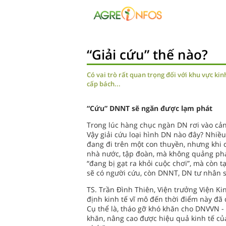
“Giải cứu” thế nào?
Có vai trò rất quan trọng đối với khu vực kin
cấp bách...
“Cứu” DNNT sẽ ngăn được lạm phát
Trong lúc hàng chục ngàn DN rơi vào cảnh
Vậy giải cứu loại hình DN nào đây? Nhiều
đang đi trên một con thuyền, nhưng khi 
nhà nước, tập đoàn, mà không quảng pha
“đang bị gạt ra khỏi cuộc chơi”, mà còn tạ
sẽ có người cứu, còn DNNT, DN tư nhân 
TS. Trần Đình Thiên, Viện trưởng Viện K
định kinh tế vĩ mô đến thời điểm này đã đ
Cụ thể là, tháo gỡ khó khăn cho DNVVN - 
khăn, nâng cao được hiệu quả kinh tế c