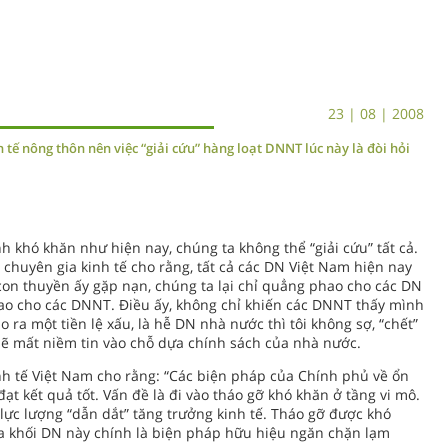
23 | 08 | 2008
h tế nông thôn nên việc “giải cứu” hàng loạt DNNT lúc này là đòi hỏi
 khó khăn như hiện nay, chúng ta không thể “giải cứu” tất cả.
 chuyên gia kinh tế cho rằng, tất cả các DN Việt Nam hiện nay
con thuyền ấy gặp nạn, chúng ta lại chỉ quẳng phao cho các DN
o cho các DNNT. Điều ấy, không chỉ khiến các DNNT thấy mình
o ra một tiền lệ xấu, là hễ DN nhà nước thì tôi không sợ, “chết”
sẽ mất niềm tin vào chỗ dựa chính sách của nhà nước.
inh tế Việt Nam cho rằng: “Các biện pháp của Chính phủ về ổn
ạt kết quả tốt. Vấn đề là đi vào tháo gỡ khó khăn ở tầng vi mô.
lực lượng “dẫn dắt” tăng trưởng kinh tế. Tháo gỡ được khó
ủa khối DN này chính là biện pháp hữu hiệu ngăn chặn lạm