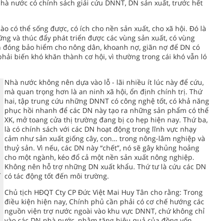
nhà nước có chính sách giải cứu DNNT, DN sản xuất, trước hết
o có thể sống được, có ích cho nền sản xuất, cho xã hội. Đó là
ng và thúc đẩy phát triển được các vùng sản xuất, có vùng
ền đóng bảo hiểm cho nông dân, khoanh nợ, giãn nợ để DN có
hải biến khó khăn thành cơ hội, vì thường trong cái khó vẫn ló
Nhà nước không nên dựa vào lỗ - lãi nhiều ít lúc này để cứu,
mà quan trọng hơn là an ninh xã hội, ổn định chính trị. Thứ
hai, tập trung cứu những DNNT có công nghệ tốt, có khả năng
phục hồi nhanh để các DN này tạo ra những sản phẩm có thể
XK, mở toang cửa thị trường đang bị co hẹp hiện nay. Thứ ba,
là có chính sách với các DN hoạt động trong lĩnh vực nhạy
cảm như sản xuất giống cây, con… trong nông-lâm nghiệp và
thuỷ sản. Vì nếu, các DN này “chết”, nó sẽ gây khủng hoảng
cho một ngành, kéo đổ cả một nền sản xuất nông nghiệp.
Không nên hỗ trợ những DN xuất khẩu. Thứ tư là cứu các DN
có tác động tốt đến môi trường.
Chủ tịch HĐQT Cty CP Đức Việt Mai Huy Tân cho rằng: Trong
điều kiện hiện nay, Chính phủ cần phải có cơ chế hướng các
nguồn viện trợ nước ngoài vào khu vực DNNT, chứ không chỉ
vào các DN nhà nước, nhằm tăng hiệu quả của đồng vốn.