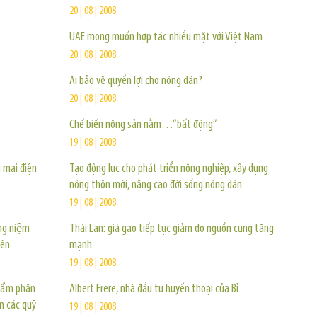
20 | 08 | 2008
UAE mong muốn hợp tác nhiều mặt với Việt Nam
20 | 08 | 2008
Ai bảo vệ quyền lợi cho nông dân?
20 | 08 | 2008
Chế biến nông sản nằm…“bất động”
19 | 08 | 2008
 mại điện
Tạo động lực cho phát triển nông nghiệp, xây dựng
nông thôn mới, nâng cao đời sống nông dân
19 | 08 | 2008
ng niệm
Thái Lan: giá gạo tiếp tục giảm do nguồn cung tăng
yên
mạnh
19 | 08 | 2008
phẩm phân
Albert Frere, nhà đầu tư huyền thoại của Bỉ
n các quỹ
19 | 08 | 2008