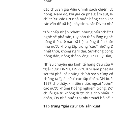
phát”.
Các chuyên gia Viện Chính sách chiến lư
nóng. Năm đó, khi giá cà phê giảm sút, 
chỉ “cứu” các DN nhà nước bằng cách kh
các vấn đề xã hội nảy sinh, các DN tư nh
“Tôi chấp nhận “chết”, nhưng nếu “chết”
nghề sẽ phá sản, tuy bản thân làng nghề
nông thôn, tệ nạn xã hội…nông thôn khôn
nhà nước không tập trung “cứu” những DN 
nhất thời, không nghĩ dài. Sự không công
nông dân, nông thôn”- ông Lưu Duy Dần, 
Nhiều chuyên gia kinh tế hàng đầu của V
“giải cứu” DNNT, DNVVN. Khi lạm phát đa
sốt thì phải có những chính sách củng cố
chúng ta “giải cứu” các tập đoàn, DN bu
1997 cho thấy, khi tiền nước ngoài “bơm” 
các nước khủng hoảng nghiêm trọng. Đơn 
chuỗi giá trị không được chia cho nhiều 
đoàn, Cty nhà nước thì như muối bỏ bể, b
Tập trung “giải cứu” DN sản xuất