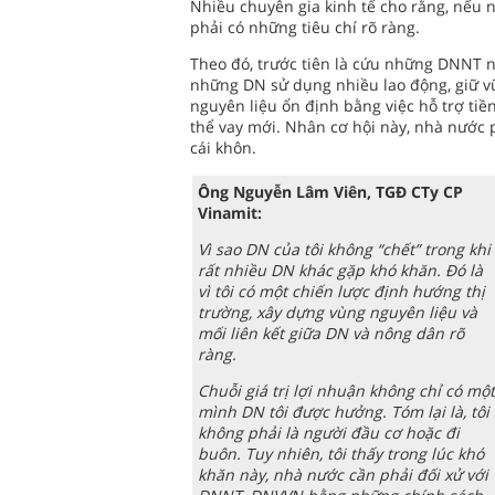
Nhiều chuyên gia kinh tế cho rằng, nếu 
phải có những tiêu chí rõ ràng.
Theo đó, trước tiên là cứu những DNNT nà
những DN sử dụng nhiều lao động, giữ vữ
nguyên liệu ổn định bằng việc hỗ trợ ti
thể vay mới. Nhân cơ hội này, nhà nước p
cái khôn.
Ông Nguyễn Lâm Viên, TGĐ CTy CP
Vinamit:
Vì sao DN của tôi không “chết” trong khi
rất nhiều DN khác gặp khó khăn. Đó là
vì tôi có một chiến lược định hướng thị
trường, xây dựng vùng nguyên liệu và
mối liên kết giữa DN và nông dân rõ
ràng.
Chuỗi giá trị lợi nhuận không chỉ có một
mình DN tôi được hưởng. Tóm lại là, tôi
không phải là người đầu cơ hoặc đi
buôn. Tuy nhiên, tôi thấy trong lúc khó
khăn này, nhà nước cần phải đối xử với