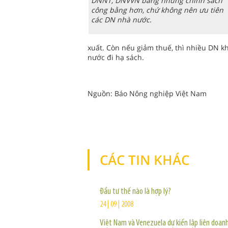
DNNT, DNVVN bằng những chính sách
công bằng hơn, chứ không nên ưu tiên
các DN nhà nước.
xuất. Còn nếu giảm thuế, thì nhiều DN k
nước đi hạ sách.
Nguồn: Báo Nông nghiệp Việt Nam
CÁC TIN KHÁC
Đầu tư thế nào là hợp lý?
24 | 09 | 2008
Việt Nam và Venezuela dự kiến lập liên doanh