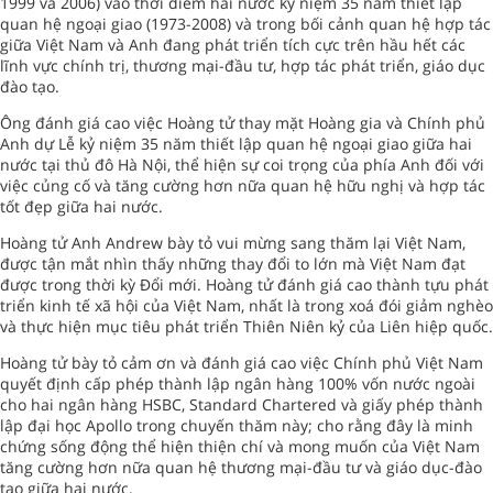
1999 và 2006) vào thời điểm hai nước kỷ niệm 35 năm thiết lập
quan hệ ngoại giao (1973-2008) và trong bối cảnh quan hệ hợp tác
giữa Việt Nam và Anh đang phát triển tích cực trên hầu hết các
lĩnh vực chính trị, thương mại-đầu tư, hợp tác phát triển, giáo dục
đào tạo.
Ông đánh giá cao việc Hoàng tử thay mặt Hoàng gia và Chính phủ
Anh dự Lễ kỷ niệm 35 năm thiết lập quan hệ ngoại giao giữa hai
nước tại thủ đô Hà Nội, thể hiện sự coi trọng của phía Anh đối với
việc củng cố và tăng cường hơn nữa quan hệ hữu nghị và hợp tác
tốt đẹp giữa hai nước.
Hoàng tử Anh Andrew bày tỏ vui mừng sang thăm lại Việt Nam,
được tận mắt nhìn thấy những thay đổi to lớn mà Việt Nam đạt
được trong thời kỳ Đổi mới. Hoàng tử đánh giá cao thành tựu phát
triển kinh tế xã hội của Việt Nam, nhất là trong xoá đói giảm nghèo
và thực hiện mục tiêu phát triển Thiên Niên kỷ của Liên hiệp quốc.
Hoàng tử bày tỏ cảm ơn và đánh giá cao việc Chính phủ Việt Nam
quyết định cấp phép thành lập ngân hàng 100% vốn nước ngoài
cho hai ngân hàng HSBC, Standard Chartered và giấy phép thành
lập đại học Apollo trong chuyến thăm này; cho rằng đây là minh
chứng sống động thể hiện thiện chí và mong muốn của Việt Nam
tăng cường hơn nữa quan hệ thương mại-đầu tư và giáo dục-đào
tạo giữa hai nước.