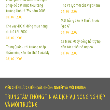
pháp để đạt mục tiêu tăng
Thế và lực mới của Việt Nam
trưởng kinh tế 7% năm 2008
04 | 09 | 2008
08 | 09 | 2008
Mặt bằng bán lẻ thiếu trước
Cho vay 400 tỉ đồng mua hàng
“giờ G”
dự trữ tết 2009
04 | 09 | 2008
08 | 09 | 2008
Cà Mau: 70 tỷ đồng hỗ trợ hộ
Trung Quốc - thị trường nhập
dân tộc thiểu số nghèo
khẩu nông sản lớn thứ 4 của Mỹ
04 | 09 | 2008
08 | 09 | 2008
VIỆN CHIẾN LƯỢC CHÍNH SÁCH NÔNG NGHIỆP VÀ MÔI TRƯỜNG
TRUNG TÂM THÔNG TIN VÀ DỊCH VỤ NÔNG NGHIỆP
VÀ MÔI TRƯỜNG