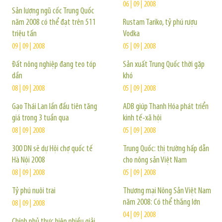
06 | 09 | 2008
Sản lượng ngũ cốc Trung Quốc
năm 2008 có thể đạt trên 511
Rustam Tariko, tỷ phú rượu
triệu tấn
Vodka
09 | 09 | 2008
05 | 09 | 2008
Đất nông nghiệp đang teo tóp
Sản xuất Trung Quốc thời gặp
dần
khó
08 | 09 | 2008
05 | 09 | 2008
Gạo Thái Lan lần đầu tiên tăng
ADB giúp Thanh Hóa phát triển
giá trong 3 tuần qua
kinh tế-xã hội
08 | 09 | 2008
05 | 09 | 2008
300 DN sẽ dự Hội chợ quốc tế
Trung Quốc: thị trường hấp dẫn
Hà Nội 2008
cho nông sản Việt Nam
08 | 09 | 2008
05 | 09 | 2008
Tỷ phú nuôi trai
Thương mại Nông Sản Việt Nam
năm 2008: Có thể thắng lớn
08 | 09 | 2008
04 | 09 | 2008
Chính phủ thực hiện nhiều giải