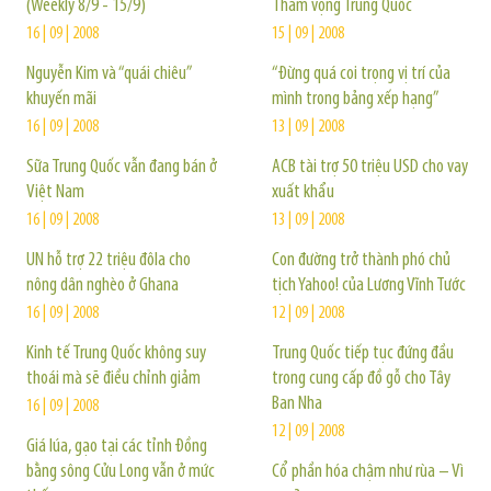
(Weekly 8/9 - 15/9)
Tham vọng Trung Quốc
16 | 09 | 2008
15 | 09 | 2008
Nguyễn Kim và “quái chiêu”
“Đừng quá coi trọng vị trí của
khuyến mãi
mình trong bảng xếp hạng”
16 | 09 | 2008
13 | 09 | 2008
Sữa Trung Quốc vẫn đang bán ở
ACB tài trợ 50 triệu USD cho vay
Việt Nam
xuất khẩu
16 | 09 | 2008
13 | 09 | 2008
UN hỗ trợ 22 triệu đôla cho
Con đường trở thành phó chủ
nông dân nghèo ở Ghana
tịch Yahoo! của Lương Vĩnh Tước
16 | 09 | 2008
12 | 09 | 2008
Kinh tế Trung Quốc không suy
Trung Quốc tiếp tục đứng đầu
thoái mà sẽ điều chỉnh giảm
trong cung cấp đồ gỗ cho Tây
Ban Nha
16 | 09 | 2008
12 | 09 | 2008
Giá lúa, gạo tại các tỉnh Đồng
bằng sông Cửu Long vẫn ở mức
Cổ phần hóa chậm như rùa – Vì