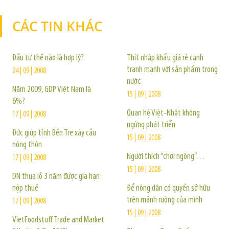
CÁC TIN KHÁC
TIN KHÁC
Đầu tư thế nào là hợp lý?
Thịt nhập khẩu giá rẻ cạnh
tranh mạnh với sản phẩm trong
24 | 09 | 2008
nước
Năm 2009, GDP Việt Nam là
15 | 09 | 2008
6%?
Quan hệ Việt-Nhật không
17 | 09 | 2008
ngừng phát triển
Đức giúp tỉnh Bến Tre xây cầu
15 | 09 | 2008
nông thôn
Người thích “chơi ngông”…
17 | 09 | 2008
15 | 09 | 2008
DN thua lỗ 3 năm được gia hạn
nộp thuế
Để nông dân có quyền sở hữu
trên mảnh ruộng của mình
17 | 09 | 2008
15 | 09 | 2008
VietFoodstuff Trade and Market