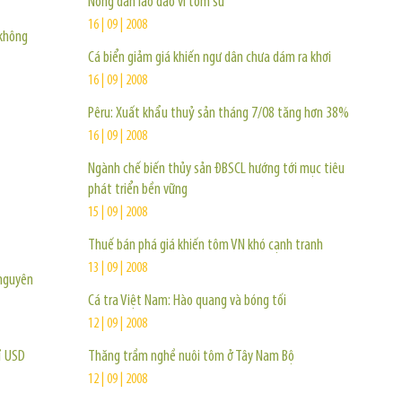
Nông dân lao đao vì tôm sú
16 | 09 | 2008
 không
Cá biển giảm giá khiến ngư dân chưa dám ra khơi
16 | 09 | 2008
Pêru: Xuất khẩu thuỷ sản tháng 7/08 tăng hơn 38%
16 | 09 | 2008
Ngành chế biến thủy sản ĐBSCL hướng tới mục tiêu
phát triển bền vững
15 | 09 | 2008
Thuế bán phá giá khiến tôm VN khó cạnh tranh
13 | 09 | 2008
 nguyên
Cá tra Việt Nam: Hào quang và bóng tối
12 | 09 | 2008
ỉ USD
Thăng trầm nghề nuôi tôm ở Tây Nam Bộ
12 | 09 | 2008