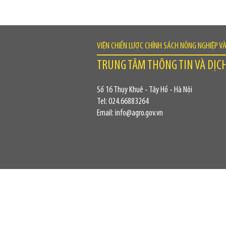
VIỆN CHIẾN LƯỢC CHÍNH SÁCH NÔNG NGHIỆP V
TRUNG TÂM THÔNG TIN VÀ DỊC
Số 16 Thụy Khuê - Tây Hồ - Hà Nội
Tel: 024.66883264
Email: info@agro.gov.vn