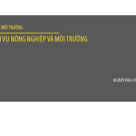
À MÔI TRƯỜNG
H VỤ NÔNG NGHIỆP VÀ MÔI TRƯỜNG
©2025 Viện Ch