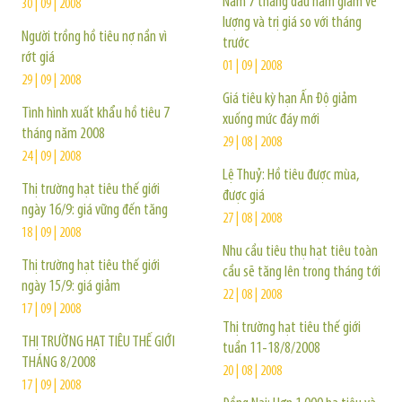
Nam 7 tháng đầu năm giảm về
30 | 09 | 2008
lượng và trị giá so với tháng
Người trồng hồ tiêu nợ nần vì
trước
rớt giá
01 | 09 | 2008
29 | 09 | 2008
Giá tiêu kỳ hạn Ấn Độ giảm
Tình hình xuất khẩu hồ tiêu 7
xuống mức đáy mới
tháng năm 2008
29 | 08 | 2008
24 | 09 | 2008
Lệ Thuỷ: Hồ tiêu được mùa,
Thị trường hạt tiêu thế giới
được giá
ngày 16/9: giá vững đến tăng
27 | 08 | 2008
18 | 09 | 2008
Nhu cầu tiêu thụ hạt tiêu toàn
Thị trường hạt tiêu thế giới
cầu sẽ tăng lên trong tháng tới
ngày 15/9: giá giảm
22 | 08 | 2008
17 | 09 | 2008
Thị trường hạt tiêu thế giới
THỊ TRƯỜNG HẠT TIÊU THẾ GIỚI
tuần 11-18/8/2008
THÁNG 8/2008
20 | 08 | 2008
17 | 09 | 2008