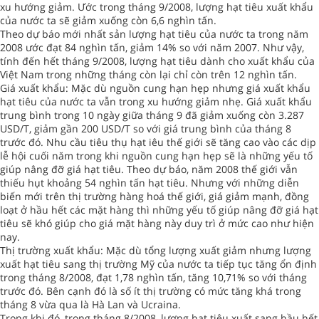
xu hướng giảm. Ước trong tháng 9/2008, lượng hạt tiêu xuất khẩu
của nước ta sẽ giảm xuống còn 6,6 nghìn tấn.
Theo dự báo mới nhất sản lượng hạt tiêu của nước ta trong năm
2008 ước đạt 84 nghìn tấn, giảm 14% so với năm 2007. Như vậy,
tính đến hết tháng 9/2008, lượng hạt tiêu dành cho xuất khẩu của
Việt Nam trong những tháng còn lại chỉ còn trên 12 nghìn tấn.
Giá xuất khẩu: Mặc dù nguồn cung hạn hẹp nhưng giá xuất khẩu
hạt tiêu của nước ta vẫn trong xu hướng giảm nhẹ. Giá xuất khẩu
trung bình trong 10 ngày giữa tháng 9 đã giảm xuống còn 3.287
USD/T, giảm gần 200 USD/T so với giá trung bình của tháng 8
trước đó. Nhu cầu tiêu thụ hạt iêu thế giới sẽ tăng cao vào các dịp
lễ hội cuối năm trong khi nguồn cung hạn hẹp sẽ là những yếu tố
giúp nâng đỡ giá hạt tiêu. Theo dự báo, năm 2008 thế giới vẫn
thiếu hụt khoảng 54 nghìn tấn hạt tiêu. Nhưng với những diễn
biến mới trên thị trường hàng hoá thế giới, giá giảm mạnh, đồng
loạt ở hầu hết các mặt hàng thì những yếu tố giúp nâng đỡ giá hạt
tiêu sẽ khó giúp cho giá mặt hàng này duy trì ở mức cao như hiện
nay.
Thị trường xuất khẩu: Mặc dù tổng lượng xuất giảm nhưng lượng
xuất hạt tiêu sang thị trường Mỹ của nước ta tiếp tục tăng ổn định
trong tháng 8/2008, đạt 1,78 nghìn tấn, tăng 10,71% so với tháng
trước đó. Bên cạnh đó là số ít thị trường có mức tăng khá trong
tháng 8 vừa qua là Hà Lan và Ucraina.
Trong khi đó, trong tháng 8/2008, lượng hạt tiêu xuất sang hầu hết