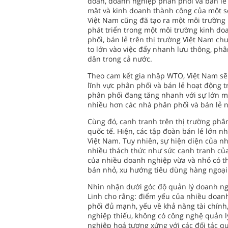
đoàn, doanh nghiệp phân phối và bán lẻ 
mặt và kinh doanh thành công của một số
Việt Nam cũng đã tạo ra một môi trường 
phát triển trong một môi trường kinh do
phối, bán lẻ trên thị trường Việt Nam ch
to lớn vào việc đẩy nhanh lưu thông, ph
dân trong cả nước.
Theo cam kết gia nhập WTO, Việt Nam sẽ
lĩnh vực phân phối và bán lẻ hoạt động t
phân phối đang tăng nhanh với sự lớn m
nhiều hơn các nhà phân phối và bán lẻ 
Cùng đó, cạnh tranh trên thị trường phâ
quốc tế. Hiện, các tập đoàn bán lẻ lớn n
Việt Nam. Tuy nhiên, sự hiện diện của n
nhiều thách thức như sức cạnh tranh củ
của nhiều doanh nghiệp vừa và nhỏ có t
bán nhỏ, xu hướng tiêu dùng hàng ngoại v
Nhìn nhận dưới góc độ quản lý doanh ng
Linh cho rằng: điểm yếu của nhiều doanh
phối đủ mạnh, yếu về khả năng tài chính
nghiệp thiếu, không có công nghệ quản l
nghiệp hoá tương xứng với các đối tác qu