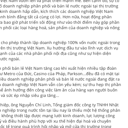
Việt Nam vươn lên và phát triển mạnh mẽ. Bên cạnh đó, sự có
 doanh nghiệp phân phối và bán lẻ nước ngoài tại thị trường
kinh doanh hấp dẫn, kích thích các doanh nghiệp Việt Nam
anh bình đẳng tất cả cùng có lợi. Hơn nữa, hoạt động phân
ưa bao giờ phát triển sôi động như vào thời điểm này góp phần
ân phối các loại hàng hoá, sản phẩm của doanh nghiệp và nông
 cho phép thành lập doanh nghiệp 100% vốn nước ngoài trong
rên thị trường Việt Nam. Xu hướng đầu tư vào lĩnh vực dịch vụ
ạnh của các nhà phân phối nội địa cũng như sự hiện diện
nước ngoài.
n phối bán lẻ Việt Nam tăng cao khi xuất hiện nhiều tập đoàn
hư Metro của Đức, Casino của Pháp, Parkson...đều đã có mặt tại
hiều doanh nghiệp phân phối và bán lẻ nước ngoài đang đặt ra
a doanh nghiệp Việt Nam vẫn còn yếu kém; sự thu hẹp thị phần
hể ảnh hưởng đến công việc làm ăn của hàng vạn người buôn
à sức ép nhập siêu gia tăng...
hiệp, ông Nguyễn Chí Linh, Tổng giám đốc công ty TNHH Nhật
 nghiệp trong nước tồn tại lâu nay là thiếu một hệ thống phân
, không thiết lập được mạng lưới kinh doanh, lực lượng công
ý và điều hành phù hợp với xu thế hiện đại hoá và chuyên
ốc tế trong quá trình hội nhập và mở cửa thị trường trong