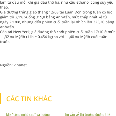
làm từ dầu mỏ. Khi giá dầu thô hạ, nhu cầu ethanol cũng suy yếu
theo.
Giá đường trắng giao tháng 12/08 tại Luân Đôn trong tuần có lúc
giảm tới 2,1% xuống 319,8 bảng Anh/tấn, mức thấp nhất kể từ
ngày 2/1/08, nhưng đến phiên cuối tuần lại nhích lên 323,20 bảng
Anh/tấn.
Còn tại New York, giá đường thô chốt phiên cuối tuần 17/10 ở mức
11,32 xu Mỹ/lb (1 lb = 0,454 kg) so với 11,40 xu Mỹ/lb cuối tuần
trước.
Nguồn: vinanet
CÁC TIN KHÁC
TIN KHÁC
Mía "công nghệ cao" và hướng
Tin vắn về thị trường đường thế