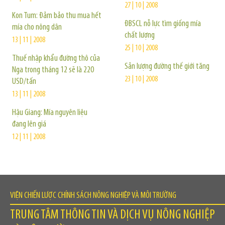
27 | 10 | 2008
Kon Tum: Đảm bảo thu mua hết
ĐBSCL nỗ lực tìm giống mía
mía cho nông dân
chất lượng
13 | 11 | 2008
25 | 10 | 2008
Thuế nhập khẩu đường thô của
Sản lượng đường thế giới tăng
Nga trong tháng 12 sẽ là 220
23 | 10 | 2008
USD/tấn
13 | 11 | 2008
Hậu Giang: Mía nguyên liệu
đang lên giá
12 | 11 | 2008
VIỆN CHIẾN LƯỢC CHÍNH SÁCH NÔNG NGHIỆP VÀ MÔI TRƯỜNG
TRUNG TÂM THÔNG TIN VÀ DỊCH VỤ NÔNG NGHIỆP