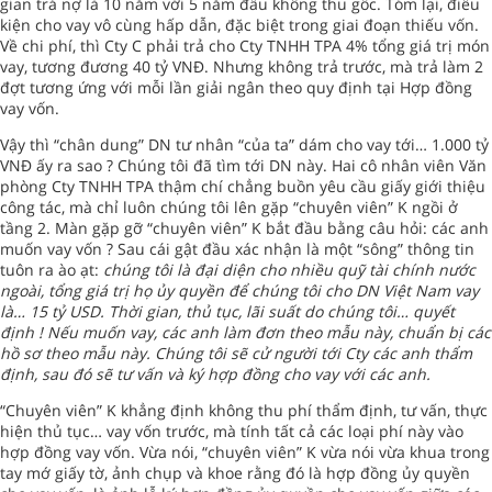
gian trả nợ là 10 năm với 5 năm đầu không thu gốc. Tóm lại, điều
kiện cho vay vô cùng hấp dẫn, đặc biệt trong giai đoạn thiếu vốn.
Về chi phí, thì Cty C phải trả cho Cty TNHH TPA 4% tổng giá trị món
vay, tương đương 40 tỷ VNĐ. Nhưng không trả trước, mà trả làm 2
đợt tương ứng với mỗi lần giải ngân theo quy định tại Hợp đồng
vay vốn.
Vậy thì “chân dung” DN tư nhân “của ta” dám cho vay tới… 1.000 tỷ
VNĐ ấy ra sao ? Chúng tôi đã tìm tới DN này. Hai cô nhân viên Văn
phòng Cty TNHH TPA thậm chí chẳng buồn yêu cầu giấy giới thiệu
công tác, mà chỉ luôn chúng tôi lên gặp “chuyên viên” K ngồi ở
tầng 2. Màn gặp gỡ “chuyên viên” K bắt đầu bằng câu hỏi: các anh
muốn vay vốn ? Sau cái gật đầu xác nhận là một “sông” thông tin
tuôn ra ào ạt:
chúng tôi là đại diện cho nhiều quỹ tài chính nước
ngoài, tổng giá trị họ ủy quyền để chúng tôi cho DN Việt Nam vay
là… 15 tỷ USD. Thời gian, thủ tục, lãi suất do chúng tôi… quyết
định ! Nếu muốn vay, các anh làm đơn theo mẫu này, chuẩn bị các
hồ sơ theo mẫu này. Chúng tôi sẽ cử người tới Cty các anh thẩm
định, sau đó sẽ tư vấn và ký hợp đồng cho vay với các anh.
“Chuyên viên” K khẳng định không thu phí thẩm định, tư vấn, thực
hiện thủ tục… vay vốn trước, mà tính tất cả các loại phí này vào
hợp đồng vay vốn. Vừa nói, “chuyên viên” K vừa nói vừa khua trong
tay mớ giấy tờ, ảnh chụp và khoe rằng đó là hợp đồng ủy quyền