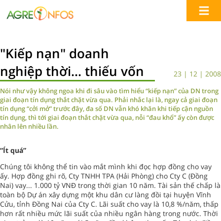
"Kiếp nạn" doanh
nghiệp thời... thiếu vốn
23 | 12 | 2008
Nói như vậy không ngoa khi đi sâu vào tìm hiểu “kiếp nạn” của DN trong
giai đoạn tín dụng thắt chặt vừa qua. Phải nhắc lại là, ngay cả giai đoạn
tín dụng “cởi mở” trước đây, đa số DN vẫn khó khăn khi tiếp cận nguồn
tín dụng, thì tới giai đoạn thắt chặt vừa qua, nỗi “đau khổ” ấy còn được
nhân lên nhiều lần.
“Ít quá”
Chúng tôi không thể tin vào mắt mình khi đọc hợp đồng cho vay
ấy. Hợp đồng ghi rõ, Cty TNHH TPA (Hải Phòng) cho Cty C (Đồng
Nai) vay... 1.000 tỷ VNĐ trong thời gian 10 năm. Tài sản thế chấp là
toàn bộ Dự án xây dựng một khu dân cư làng đồi tại huyện Vĩnh
Cửu, tỉnh Đồng Nai của Cty C. Lãi suất cho vay là 10,8 %/năm, thấp
hơn rất nhiều mức lãi suất của nhiều ngân hàng trong nước. Thời