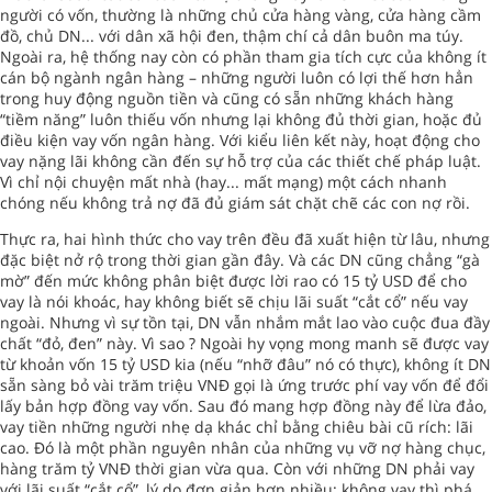
người có vốn, thường là những chủ cửa hàng vàng, cửa hàng cầm
đồ, chủ DN... với dân xã hội đen, thậm chí cả dân buôn ma túy.
Ngoài ra, hệ thống nay còn có phần tham gia tích cực của không ít
cán bộ ngành ngân hàng – những người luôn có lợi thế hơn hẳn
trong huy động nguồn tiền và cũng có sẵn những khách hàng
“tiềm năng” luôn thiếu vốn nhưng lại không đủ thời gian, hoặc đủ
điều kiện vay vốn ngân hàng. Với kiểu liên kết này, hoạt động cho
vay nặng lãi không cần đến sự hỗ trợ của các thiết chế pháp luật.
Vì chỉ nội chuyện mất nhà (hay... mất mạng) một cách nhanh
chóng nếu không trả nợ đã đủ giám sát chặt chẽ các con nợ rồi.
Thực ra, hai hình thức cho vay trên đều đã xuất hiện từ lâu, nhưng
đặc biệt nở rộ trong thời gian gần đây. Và các DN cũng chẳng “gà
mờ” đến mức không phân biệt được lời rao có 15 tỷ USD để cho
vay là nói khoác, hay không biết sẽ chịu lãi suất “cắt cổ” nếu vay
ngoài. Nhưng vì sự tồn tại, DN vẫn nhắm mắt lao vào cuộc đua đầy
chất “đỏ, đen” này. Vì sao ? Ngoài hy vọng mong manh sẽ được vay
từ khoản vốn 15 tỷ USD kia (nếu “nhỡ đâu” nó có thực), không ít DN
sẵn sàng bỏ vài trăm triệu VNĐ gọi là ứng trước phí vay vốn để đổi
lấy bản hợp đồng vay vốn. Sau đó mang hợp đồng này để lừa đảo,
vay tiền những người nhẹ dạ khác chỉ bằng chiêu bài cũ rích: lãi
cao. Đó là một phần nguyên nhân của những vụ vỡ nợ hàng chục,
hàng trăm tỷ VNĐ thời gian vừa qua. Còn với những DN phải vay
với lãi suất “cắt cổ”, lý do đơn giản hơn nhiều: không vay thì phá