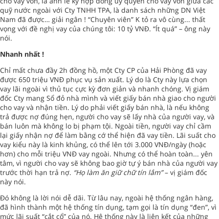
cho vay vốn, là ảnh lễ ký hợp đồng ủy quyền cho vay vốn giữa các
quỹ nước ngoài với Cty TNHH TPA, là danh sách những DN Việt
Nam đã được… giải ngân ! “Chuyên viên” K tỏ ra vô cùng... thất
vọng với đề nghị vay của chúng tôi: 10 tỷ VNĐ. “Ít quá” – ông này
nói.
Nhanh nhất !
Chỉ mất chưa đầy 2h đồng hồ, một Cty CP của Hải Phòng đã vay
được 650 triệu VNĐ phục vụ sản xuất. Lý do là Cty này lựa chọn
vay lãi ngoài vì thủ tục cực kỳ đơn giản và nhanh chóng. Vị giám
đốc Cty mang Sổ đỏ nhà mình và viết giấy bán nhà giao cho người
cho vay và nhận tiền. Lý do phải viết giấy bán nhà, là nếu không
trả được nợ đúng hẹn, người cho vay sẽ lấy nhà của người vay, và
bán luôn mà không lo bị phạm tội. Ngoài tiền, người vay chỉ cầm
lại giấy nhận nợ để làm bằng cớ thể hiện đã vay tiền. Lãi suất cho
vay kiểu này là kinh khủng, có thể lên tới 3.000 VNĐ/ngày (hoặc
hơn) cho mỗi triệu VNĐ vay ngoài. Nhưng có thể hoàn toàn... yên
tâm, vì người cho vay sẽ không bao giờ tự ý bán nhà của người vay
trước thời hạn trả nợ.
“Họ làm ăn giữ chữ tín lắm”
– vị giám đốc
này nói.
Đó không là lời nói dễ dãi. Từ lâu nay, ngoài hệ thống ngân hàng,
đã hình thành một hệ thống tín dụng, tạm gọi là tín dụng “đen”, vì
mức lãi suất “cắt cổ” của nó. Hệ thống này là liên kết của những