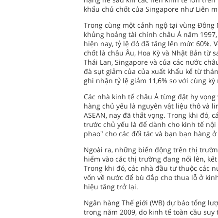
khẩu chủ chốt của Singapore như Liên m
Trong cùng một cảnh ngộ tại vùng Đông N
khủng hoảng tài chính châu Á năm 1997, t
hiện nay, tỷ lệ đó đã tăng lên mức 60%. V
chốt là châu Âu, Hoa Kỳ và Nhật Bản từ s
Thái Lan, Singapore và của các nước châ
đà sụt giảm của của xuất khẩu kể từ thá
ghi nhận tỷ lệ giảm 11,6% so với cùng kỳ
Các nhà kinh tế châu Á từng đặt hy vọng
hàng chủ yếu là nguyên vật liệu thô và li
ASEAN, nay đã thất vọng. Trong khi đó, 
trước chủ yếu là để dành cho kinh tế nội
phao" cho các đối tác và bạn bạn hàng 
Ngoài ra, những biến động trên thị trườ
hiểm vào các thị trường đang nổi lên, kế
Trong khi đó, các nhà đầu tư thuộc các n
vốn về nước để bù đắp cho thua lỗ ở kin
hiệu tăng trở lại.
Ngân hàng Thế giới (WB) dự báo tổng lượ
trong năm 2009, do kinh tế toàn cầu suy 