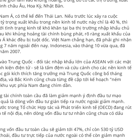
inh châu Âu, Hoa Kỳ, Nhật Bản.
am Á, có thể kể đến Thái Lan. Nếu trước lúc xảy ra cuộc
ỷ trọng xuất khẩu trong nền kinh tế nước này chỉ là 40 %, thì
ới tình trạng kinh tế khó khăn tại ba thị trường nhập khẩu chủ
au khi khủng hoảng tài chính bùng phát, rõ ràng xuất khẩu của
u Á khác đều bị tuột dốc. Việt Nam chẳng hạn, đã phải ghi nhận
ng 7 năm ngoái đến nay. Indonesia, vào tháng 10 vừa qua, đã
 năm 2007.
 vào Trung Quốc - đối tác nhập khẩu lớn của ASEAN với các mặt
nh kiện điện tử - sẽ là tấm đệm và cứu cánh cho các nền kinh tế
các gói kích thích tăng trưởng mà Trung Quốc công bố tháng
 địa, và Bắc Kinh cũng chưa từng đề cập tới kế hoạch "ném
ở khu vực phía Nam đang chìm dần.
ng tài chính toàn cầu đã làm giảm mạnh ý định đầu tư mạo
t quả là dòng vốn đầu tư gián tiếp ra nước ngoài giảm mạnh.
ước trong Tổ chức Hợp tác và Phát triển kinh tế (OECD) đang rút
h tế nội địa, nên dòng vốn đầu tư tư nhân cũng chưa có dấu
ng vốn đầu tư toàn cầu sẽ giảm tới 47%, chỉ còn 530 tỷ USD
thoái, đầu tư trực tiếp của nước ngoài có thể còn giảm mạnh