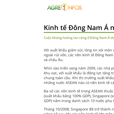
Kinh tế Đông Nam Á 
Cuộc khủng hoảng lan rộng ở Đông Nam Á do
Với xuất khẩu giảm sút, lòng tin xói mòn
ngoài rút vốn, các nền kinh tế Đông Nam
và châu Âu.
Nhìn vào triển vọng năm 2009, các nhà ph
khu vực, với xuất khẩu là động lực tăng 
chung toàn cầu. Khi thị trường xuất khẩu
những nước ASEAN nào có nền kinh tế cà
Đa số các nền kinh tế trong ASEAN thuộc
(xuất khẩu bằng 100% GDP), Singapore (
GDP) nằm trong danh sách 10 nước phụ t
Tháng 10/2008, Singapore đã trở thành n
nặng nề sau khi các nền kinh tế lớn trên