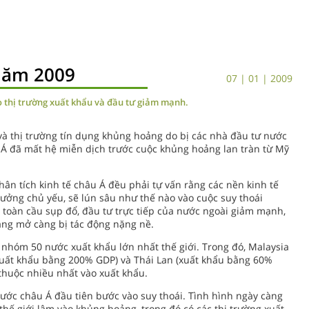
năm 2009
07 | 01 | 2009
 thị trường xuất khẩu và đầu tư giảm mạnh.
 và thị trường tín dụng khủng hoảng do bị các nhà đầu tư nước
 Á đã mất hệ miễn dịch trước cuộc khủng hoảng lan tràn từ Mỹ
ân tích kinh tế châu Á đều phải tự vấn rằng các nền kinh tế
trưởng chủ yếu, sẽ lún sâu như thế nào vào cuộc suy thoái
 toàn cầu sụp đổ, đầu tư trực tiếp của nước ngoài giảm mạnh,
ng mở càng bị tác động nặng nề.
 nhóm 50 nước xuất khẩu lớn nhất thế giới. Trong đó, Malaysia
xuất khẩu bằng 200% GDP) và Thái Lan (xuất khẩu bằng 60%
huộc nhiều nhất vào xuất khẩu.
ước châu Á đầu tiên bước vào suy thoái. Tình hình ngày càng
 thế giới lâm vào khủng hoảng, trong đó có các thị trường xuất