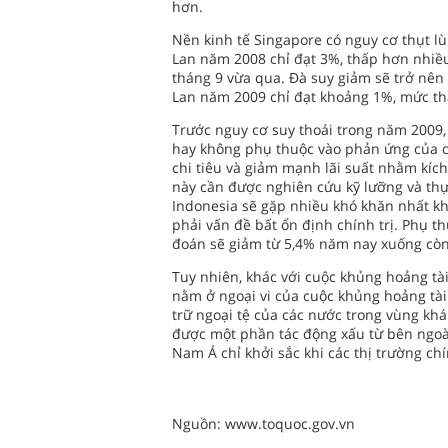
hơn.
Nền kinh tế Singapore có nguy cơ thụt lù
Lan năm 2008 chỉ đạt 3%, thấp hơn nhiề
tháng 9 vừa qua. Đà suy giảm sẽ trở nên
Lan năm 2009 chỉ đạt khoảng 1%, mức t
Trước nguy cơ suy thoái trong năm 2009
hay không phụ thuộc vào phản ứng của cá
chi tiêu và giảm mạnh lãi suất nhằm kích
này cần được nghiên cứu kỹ lưỡng và thự
Indonesia sẽ gặp nhiều khó khăn nhất kh
phải vấn đề bất ổn định chính trị. Phụ t
đoán sẽ giảm từ 5,4% năm nay xuống còn
Tuy nhiên, khác với cuộc khủng hoảng tà
nằm ở ngoại vi của cuộc khủng hoảng tài
trữ ngoại tệ của các nước trong vùng khá
được một phần tác động xấu từ bên ngoài
Nam Á chỉ khởi sắc khi các thị trường ch
Nguồn: www.toquoc.gov.vn