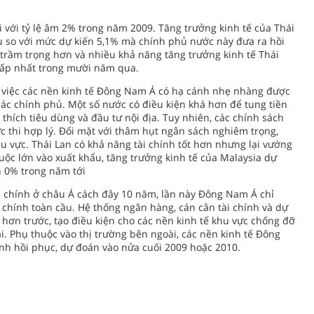
i với tỷ lệ âm 2% trong năm 2009. Tăng trưởng kinh tế của Thái
u so với mức dự kiến 5,1% mà chính phủ nước này đưa ra hồi
 trầm trọng hơn và nhiều khả năng tăng trưởng kinh tế Thái
hấp nhất trong mười năm qua.
, việc các nền kinh tế Đông Nam Á có hạ cánh nhẹ nhàng được
c chính phủ. Một số nước có điều kiện khá hơn để tung tiền
 thích tiêu dùng và đầu tư nội địa. Tuy nhiên, các chính sách
c thi hợp lý. Đối mặt với thâm hụt ngân sách nghiêm trọng,
u vực. Thái Lan có khả năng tài chính tốt hơn nhưng lại vướng
huộc lớn vào xuất khẩu, tăng trưởng kinh tế của Malaysia dự
 0% trong năm tới
i chính ở châu Á cách đây 10 năm, lần này Đông Nam Á chỉ
 chính toàn cầu. Hệ thống ngân hàng, cán cân tài chính và dự
 hơn trước, tạo điều kiện cho các nền kinh tế khu vực chống đỡ
. Phụ thuộc vào thị trường bên ngoài, các nền kinh tế Đông
ính hồi phục, dự đoán vào nửa cuối 2009 hoặc 2010.