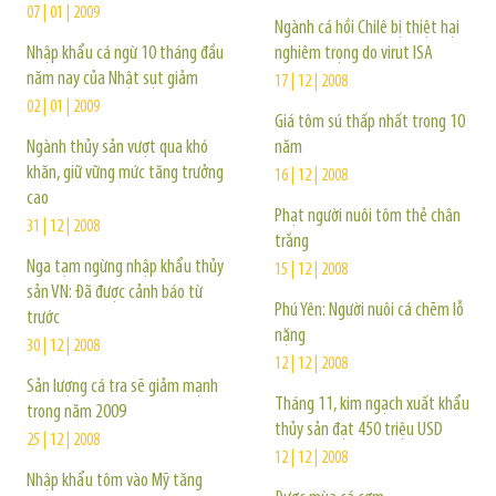
07 | 01 | 2009
Ngành cá hồi Chilê bị thiệt hại
Nhập khẩu cá ngừ 10 tháng đầu
nghiêm trọng do virut ISA
năm nay của Nhật sụt giảm
17 | 12 | 2008
02 | 01 | 2009
Giá tôm sú thấp nhất trong 10
Ngành thủy sản vượt qua khó
năm
khăn, giữ vững mức tăng trưởng
16 | 12 | 2008
cao
Phạt người nuôi tôm thẻ chân
31 | 12 | 2008
trắng
Nga tạm ngừng nhập khẩu thủy
15 | 12 | 2008
sản VN: Đã được cảnh báo từ
Phú Yên: Người nuôi cá chẽm lỗ
trước
nặng
30 | 12 | 2008
12 | 12 | 2008
Sản lượng cá tra sẽ giảm mạnh
Tháng 11, kim ngạch xuất khẩu
trong năm 2009
thủy sản đạt 450 triệu USD
25 | 12 | 2008
12 | 12 | 2008
Nhập khẩu tôm vào Mỹ tăng