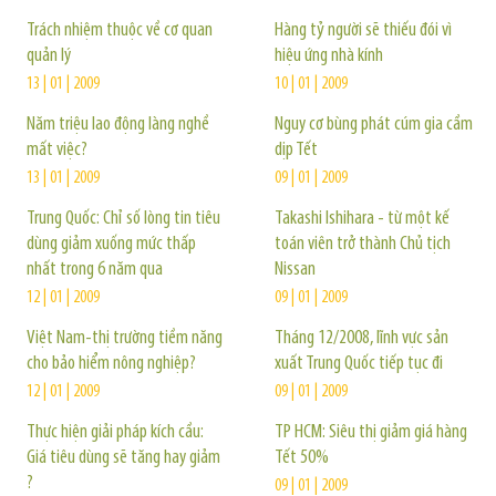
Trách nhiệm thuộc về cơ quan
Hàng tỷ người sẽ thiếu đói vì
quản lý
hiệu ứng nhà kính
13 | 01 | 2009
10 | 01 | 2009
Năm triệu lao động làng nghề
Nguy cơ bùng phát cúm gia cầm
mất việc?
dịp Tết
13 | 01 | 2009
09 | 01 | 2009
Trung Quốc: Chỉ số lòng tin tiêu
Takashi Ishihara - từ một kế
dùng giảm xuống mức thấp
toán viên trở thành Chủ tịch
nhất trong 6 năm qua
Nissan
12 | 01 | 2009
09 | 01 | 2009
Việt Nam-thị trường tiềm năng
Tháng 12/2008, lĩnh vực sản
cho bảo hiểm nông nghiệp?
xuất Trung Quốc tiếp tục đi
12 | 01 | 2009
09 | 01 | 2009
Thực hiện giải pháp kích cầu:
TP HCM: Siêu thị giảm giá hàng
Giá tiêu dùng sẽ tăng hay giảm
Tết 50%
?
09 | 01 | 2009