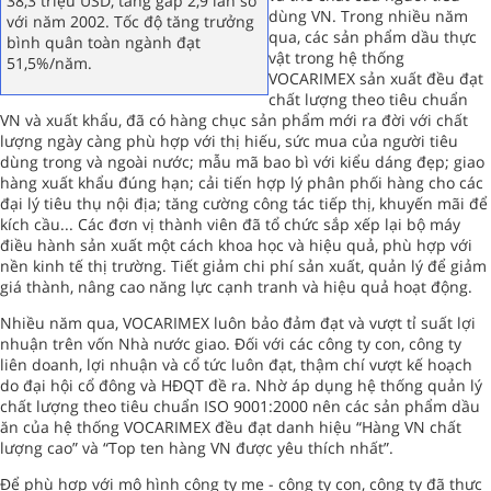
38,3 triệu USD, tăng gấp 2,9 lần so
dùng VN. Trong nhiều năm
với năm 2002. Tốc độ tăng trưởng
qua, các sản phẩm dầu thực
bình quân toàn ngành đạt
vật trong hệ thống
51,5%/năm.
VOCARIMEX sản xuất đều đạt
chất lượng theo tiêu chuẩn
VN và xuất khẩu, đã có hàng chục sản phẩm mới ra đời với chất
lượng ngày càng phù hợp với thị hiếu, sức mua của người tiêu
dùng trong và ngoài nước; mẫu mã bao bì với kiểu dáng đẹp; giao
hàng xuất khẩu đúng hạn; cải tiến hợp lý phân phối hàng cho các
đại lý tiêu thụ nội địa; tăng cường công tác tiếp thị, khuyến mãi để
kích cầu... Các đơn vị thành viên đã tổ chức sắp xếp lại bộ máy
điều hành sản xuất một cách khoa học và hiệu quả, phù hợp với
nền kinh tế thị trường. Tiết giảm chi phí sản xuất, quản lý để giảm
giá thành, nâng cao năng lực cạnh tranh và hiệu quả hoạt động.
Nhiều năm qua, VOCARIMEX luôn bảo đảm đạt và vượt tỉ suất lợi
nhuận trên vốn Nhà nước giao. Đối với các công ty con, công ty
liên doanh, lợi nhuận và cổ tức luôn đạt, thậm chí vượt kế hoạch
do đại hội cổ đông và HĐQT đề ra. Nhờ áp dụng hệ thống quản lý
chất lượng theo tiêu chuẩn ISO 9001:2000 nên các sản phẩm dầu
ăn của hệ thống VOCARIMEX đều đạt danh hiệu “Hàng VN chất
lượng cao” và “Top ten hàng VN được yêu thích nhất”.
Để phù hợp với mô hình công ty mẹ - công ty con, công ty đã thực