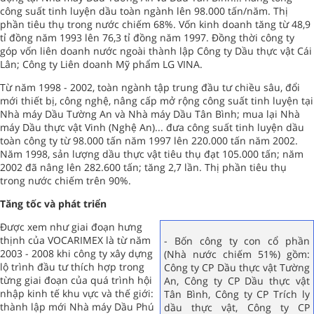
công suất tinh luyện dầu toàn ngành lên 98.000 tấn/năm. Thị
phần tiêu thụ trong nước chiếm 68%. Vốn kinh doanh tăng từ 48,9
tỉ đồng năm 1993 lên 76,3 tỉ đồng năm 1997. Đồng thời công ty
góp vốn liên doanh nước ngoài thành lập Công ty Dầu thực vật Cái
Lân; Công ty Liên doanh Mỹ phẩm LG VINA.
Từ năm 1998 - 2002, toàn ngành tập trung đầu tư chiều sâu, đổi
mới thiết bị, công nghệ, nâng cấp mở rộng công suất tinh luyện tại
Nhà máy Dầu Tường An và Nhà máy Dầu Tân Bình; mua lại Nhà
máy Dầu thực vật Vinh (Nghệ An)... đưa công suất tinh luyện dầu
toàn công ty từ 98.000 tấn năm 1997 lên 220.000 tấn năm 2002.
Năm 1998, sản lượng dầu thực vật tiêu thụ đạt 105.000 tấn; năm
2002 đã nâng lên 282.600 tấn; tăng 2,7 lần. Thị phần tiêu thụ
trong nước chiếm trên 90%.
Tăng tốc và phát triển
Được xem như giai đoạn hưng
thịnh của VOCARIMEX là từ năm
- Bốn công ty con cổ phần
2003 - 2008 khi công ty xây dựng
(Nhà nước chiếm 51%) gồm:
lộ trình đầu tư thích hợp trong
Công ty CP Dầu thực vật Tường
từng giai đoạn của quá trình hội
An, Công ty CP Dầu thực vật
nhập kinh tế khu vực và thế giới:
Tân Bình, Công ty CP Trích ly
thành lập mới Nhà máy Dầu Phú
dầu thực vật, Công ty CP