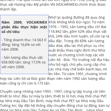
thực vật Hương liệu Mỹ phẩm VN (VOCARIMEX) chính thức được
thành lập.
Nhớ lại quãng đường đã qua, ông
Khải không khỏi bùi ngùi: Từ năm
Năm 2009, VOCARIMEX
1976 – 1992, sản lượng dầu chỉ đạt
phấn đấu thực hiện một
118.842 tấn, gồm 52% dầu thực vật
số chỉ tiêu:
thô, 24% dầu tinh luyện, số còn lại là
- Tổng doanh thu: 14.563 tỉ
dầu đặc. Trong đó 60% sản lượng
đồng; tăng 16,6% so với
dầu dừa, dầu lạc thô phục vụ cho
năm 2008.
xuất khẩu theo nghị định thư Nhà
nước và chương trình hợp tác với
- Sản lượng dầu thực vật:
Liên Xô - Đức. Thị trường nội địa hầu
658.000 tấn; tăng 17,5% so
như bỏ ngỏ, chủ yếu cung cấp cho
với năm 2008.
các nhà máy chế biến bánh kẹo, mì
ăn liền. Từ năm 1991, chương trình
hợp tác Liên Xô và Đức gián đoạn nên năm 1992 sản lượng dầu
toàn công ty chỉ còn 6.173 tấn.
Chuyển sang những năm 1993 - 1997, công ty tập trung cải tiến
thiết bị như: đầu tư máy ly tâm, thiết bị lò hơi, máy thổi chai PVC
tại Nhà máy Dầu Tân Bình; máy thổi chai PET tại Nhà máy Dầu
Tường An; lắp đặt hệ thống dây chuyền đóng chai tự động, bán tự
động tại Nhà máy Dầu Tường An và Dầu Tân Bình... nâng tổng