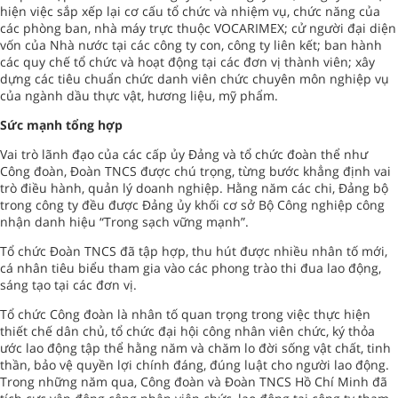
hiện việc sắp xếp lại cơ cấu tổ chức và nhiệm vụ, chức năng của
các phòng ban, nhà máy trực thuộc VOCARIMEX; cử người đại diện
vốn của Nhà nước tại các công ty con, công ty liên kết; ban hành
các quy chế tổ chức và hoạt động tại các đơn vị thành viên; xây
dựng các tiêu chuẩn chức danh viên chức chuyên môn nghiệp vụ
của ngành dầu thực vật, hương liệu, mỹ phẩm.
Sức mạnh tổng hợp
Vai trò lãnh đạo của các cấp ủy Đảng và tổ chức đoàn thể như
Công đoàn, Đoàn TNCS được chú trọng, từng bước khẳng định vai
trò điều hành, quản lý doanh nghiệp. Hằng năm các chi, Đảng bộ
trong công ty đều được Đảng ủy khối cơ sở Bộ Công nghiệp công
nhận danh hiệu “Trong sạch vững mạnh”.
Tổ chức Đoàn TNCS đã tập hợp, thu hút được nhiều nhân tố mới,
cá nhân tiêu biểu tham gia vào các phong trào thi đua lao động,
sáng tạo tại các đơn vị.
Tổ chức Công đoàn là nhân tố quan trọng trong việc thực hiện
thiết chế dân chủ, tổ chức đại hội công nhân viên chức, ký thỏa
ước lao động tập thể hằng năm và chăm lo đời sống vật chất, tinh
thần, bảo vệ quyền lợi chính đáng, đúng luật cho người lao động.
Trong những năm qua, Công đoàn và Đoàn TNCS Hồ Chí Minh đã