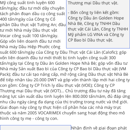
Mỹ công suất tinh luyện 600
Thương mại Dầu thực vật.
tấn/ngày; đầu tư mới dây chuyền
- Bốn công ty liên kết gồm:
tách phân đoạn dầu cọ công suất
Công ty Dầu ăn Golden Hope
400 tấn/ngày của Công ty Cổ
Nhà Bè, Công ty TNHH Dầu
phần Dầu thực vật Tường An; đầu
thực vật Cái Lân, Công ty TNHH
tư mới Nhà máy Dầu thực vật
Mỹ phẩm LG VINA và Công ty
Vocar công suất 100 tấn/ngày.
CP Bao bì Dầu thực vật.
Góp vốn liên doanh đầu tư mới
Nhà máy Dầu Hiệp Phước công
suất 600 tấn/ngày của Công ty Dầu Thực vật Cái Lân (Calofic); góp
vốn liên doanh đầu tư mới thiết bị tinh luyện công suất 300
tấn/ngày tại Công ty Dầu ăn Golden Hope Nhà Bè; góp vốn đầu tư
Nhà máy Sản xuất Bao bì của Công ty CP Bao bì Dầu thực vật (VM
Pack); đầu tư cải tạo nâng cấp, mở rộng cảng Dầu thực vật Nhà Bè
để tiếp nhận tàu 20.000 DWT và góp vốn thành lập mới hai công ty
con gồm: Công ty CP Trích ly dầu thực vật (VOE); Công ty CP
Thương mại Dầu thực vật (VOT)... Chủ trương đầu tư này đã tăng
năng lực sản xuất dầu tinh luyện lên 800.000 tấn/năm, đủ đáp ứng
nhu cầu ngày càng đa dạng của thị trường trong nước và thế giới.
Giai đoạn này công ty thực hiện cổ phần hóa các nhà máy trực
thuộc và năm 2005 VOCARIMEX chuyển sang hoạt động theo mô
hình công ty mẹ - công ty con.
Nhận định về giai đoạn phát