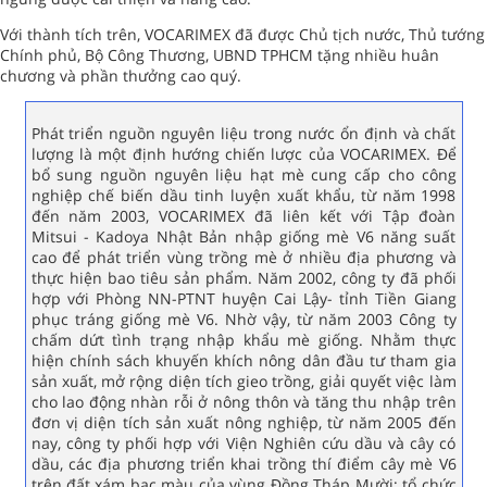
Với thành tích trên, VOCARIMEX đã được Chủ tịch nước, Thủ tướng
Chính phủ, Bộ Công Thương, UBND TPHCM tặng nhiều huân
chương và phần thưởng cao quý.
Phát triển nguồn nguyên liệu trong nước ổn định và chất
lượng là một định hướng chiến lược của VOCARIMEX. Để
bổ sung nguồn nguyên liệu hạt mè cung cấp cho công
nghiệp chế biến dầu tinh luyện xuất khẩu, từ năm 1998
đến năm 2003, VOCARIMEX đã liên kết với Tập đoàn
Mitsui - Kadoya Nhật Bản nhập giống mè V6 năng suất
cao để phát triển vùng trồng mè ở nhiều địa phương và
thực hiện bao tiêu sản phẩm. Năm 2002, công ty đã phối
hợp với Phòng NN-PTNT huyện Cai Lậy- tỉnh Tiền Giang
phục tráng giống mè V6. Nhờ vậy, từ năm 2003 Công ty
chấm dứt tình trạng nhập khẩu mè giống. Nhằm thực
hiện chính sách khuyến khích nông dân đầu tư tham gia
sản xuất, mở rộng diện tích gieo trồng, giải quyết việc làm
cho lao động nhàn rỗi ở nông thôn và tăng thu nhập trên
đơn vị diện tích sản xuất nông nghiệp, từ năm 2005 đến
nay, công ty phối hợp với Viện Nghiên cứu dầu và cây có
dầu, các địa phương triển khai trồng thí điểm cây mè V6
trên đất xám bạc màu của vùng Đồng Tháp Mười; tổ chức