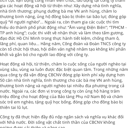
tích cực vận động công nhân viên chức, lao động tại công ty tham
gia các hoạt động xã hội từ thiện như: Xây dựng nhà tình nghĩa,
nhà tình thương; phụng dưỡng bà mẹ VN anh hùng, chăm lo
thương binh nặng, ủng hộ đồng bào bị thiên tai bão lụt; đóng góp
quỹ “Vì người nghèo”... Ngoài ra, còn tham gia các cuộc thi tìm
hiểu do thành phố phát động như: “Âm vang Điện Biên”; “TPHCM -
TP anh hùng”; cuộc thi viết về nhận thức và làm theo tấm gương,
đạo đức Hồ Chí Minh trong thực hành tiết kiệm, chống tham ô,
lãng phí, quan liêu... Hằng năm, Công đoàn và Đoàn TNCS công ty
còn tổ chức hội thao, hội diễn văn nghệ nhằm tạo không khí phấn
khởi và gắn bó cho người lao động với công ty.
Hoạt động xã hội, từ thiện, chăm lo cuộc sống của người nghèo tại
vùng sâu, vùng xa luôn được đặc biệt quan tâm. Trong những năm
qua công ty đã vận động CBCNV đóng góp kinh phí xây dựng hơn
50 căn nhà tình nghĩa, tình thương cho các bà mẹ VN anh hùng,
thương binh nặng và người nghèo tại nhiều địa phương trong cả
nước. Ngoài ra, các đơn vị trong công ty còn ủng hộ hàng trăm
triệu đồng cho hoạt động của Bảo tàng Phụ nữ Nam Bộ và chăm
sóc trẻ em nghèo, tặng quỹ học bổng, đóng góp cho đồng bào bị
thiên tai lũ lụt.
Công ty đã thực hiện đầy đủ nộp ngân sách và nghĩa vụ khác đối
với Nhà nước. Đời sống vật chất tinh thần của CBCNV không
ngừng được cải thiện và nâng cao.