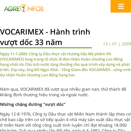
VOCARIMEX - Hành trình
vượt dốc 33 năm
13 | 01 | 2009
Ngày 11-1-2009, Công ty Dầu thực vật Hương liệu Mỹ phẩm VN
(VOCARIMEX) long trọng tổ chức lễ đón nhận Huân chương Lao động
hạng nhất do Chủ tịch nước tặng thưởng cho quá trình xây dựng và phát
triển. Dịp này, ông Đỗ Ngọc Khải - Tổng Giám đốc VOCARIMEX - cũng vinh
dự nhận Huân chương Lao động hạng hai.
Năm qua, VOCARIMEX đã vượt qua nhiều gian nan, thử thách để
khẳng định thương hiệu trong và ngoài nước.
Những chặng đường “vượt dốc”
Ngày 12-8-1976, Công ty Dầu thực vật Miền Nam thành lập theo cơ
chế bao cấp trên cơ sở tiếp quản 4 nhà máy sản xuất dầu thực vật
ở miền Nam với tổng công suất tinh luyện chỉ đạt khoảng 18.000
tấn/năm. Trải qua nhiều lần đổi tên, ngày 6-6-1992, Công ty Dầu