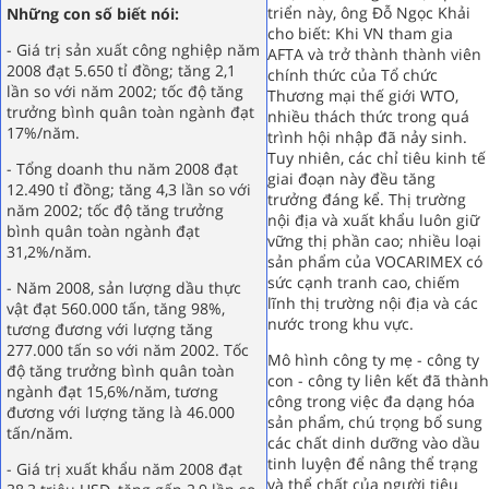
triển này, ông Đỗ Ngọc Khải
Những con số biết nói:
cho biết: Khi VN tham gia
- Giá trị sản xuất công nghiệp năm
AFTA và trở thành thành viên
2008 đạt 5.650 tỉ đồng; tăng 2,1
chính thức của Tổ chức
lần so với năm 2002; tốc độ tăng
Thương mại thế giới WTO,
trưởng bình quân toàn ngành đạt
nhiều thách thức trong quá
17%/năm.
trình hội nhập đã nảy sinh.
Tuy nhiên, các chỉ tiêu kinh tế
- Tổng doanh thu năm 2008 đạt
giai đoạn này đều tăng
12.490 tỉ đồng; tăng 4,3 lần so với
trưởng đáng kể. Thị trường
năm 2002; tốc độ tăng trưởng
nội địa và xuất khẩu luôn giữ
bình quân toàn ngành đạt
vững thị phần cao; nhiều loại
31,2%/năm.
sản phẩm của VOCARIMEX có
sức cạnh tranh cao, chiếm
- Năm 2008, sản lượng dầu thực
lĩnh thị trường nội địa và các
vật đạt 560.000 tấn, tăng 98%,
nước trong khu vực.
tương đương với lượng tăng
277.000 tấn so với năm 2002. Tốc
Mô hình công ty mẹ - công ty
độ tăng trưởng bình quân toàn
con - công ty liên kết đã thành
ngành đạt 15,6%/năm, tương
công trong việc đa dạng hóa
đương với lượng tăng là 46.000
sản phẩm, chú trọng bổ sung
tấn/năm.
các chất dinh dưỡng vào dầu
tinh luyện để nâng thể trạng
- Giá trị xuất khẩu năm 2008 đạt
và thể chất của người tiêu