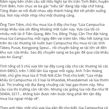
Nằm ngay bên chân cầu sắt Hữu Nghị tại thị trấn Tịnh Biên, huyện
Tịnh Biên, hơn chục xe ba gác “siêu tải” đang tấp nập chở hàng.
Từng đoàn xe nối đuôi nhau xếp thành hàng đợi tới phiên xuống
lúa. Nơi này nhộn nhịp như một thương cảng.
Ông Tám Tiệm, chủ thu mua lúa ở đây cho hay: “Lúa Campuchia
nhập khẩu vừa sôi động khoảng một tuần nay. Vựa của tôi có
nhiều mối lái ở Tiền Giang, Bến Tre, Đồng Tháp, Cần Thơ đặt hàng
mua lúa Campuchia, mỗi ngày đến vài trăm tấn. Hầu hết lượng lúa
trên do các thương lái nước bạn Campuchia thu mua từ các tỉnh
Tàkeo, Pusat, Kongpong Speui… rồi chuyển bằng xe tải lớn về đến
khu vực cửa khẩu. Sau đó, chuyển sang xe ba gác để qua cửa khẩu
vào An Giang”.
Tính tổng số 5 chủ vựa lớn tại đây cung cấp cho các thương lái các
tỉnh ĐBSCL trên 1.000 tấn lúa ngoại mỗi ngày. Anh Trần Hoàng
Việt, chủ ghe mua lúa ở Thốt Nốt (Cần Thơ) cho biết: “Lúa nhập
khẩu từ Campuchia có 3 loại là Khaodak, Khaodakmali và lúa thơm
Lài. Thị trường nội địa đang chuộng các loại gạo thơm này. Nhu
cầu của thị trường còn rất lớn. Nhưng các giống lúa nội địa như IR
50404, 3217… không bán được nên buộc lòng phải lên tận đây
mua lúa ngoại nhập về".
Theo anh Hào, một chủ vựa lúa gần đó cho biết, lúa Campuchia có