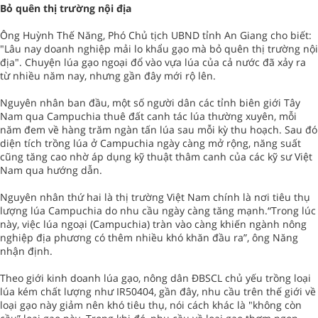
Bỏ quên thị trường nội địa
Ông Huỳnh Thế Năng, Phó Chủ tịch UBND tỉnh An Giang cho biết:
"Lâu nay doanh nghiệp mải lo khẩu gạo mà bỏ quên thị trường nội
địa". Chuyện lúa gạo ngoại đổ vào vựa lúa của cả nước đã xảy ra
từ nhiều năm nay, nhưng gần đây mới rộ lên.
Nguyên nhân ban đầu, một số người dân các tỉnh biên giới Tây
Nam qua Campuchia thuê đất canh tác lúa thường xuyên, mỗi
năm đem về hàng trăm ngàn tấn lúa sau mỗi kỳ thu hoạch. Sau đó
diện tích trồng lúa ở Campuchia ngày càng mở rộng, năng suất
cũng tăng cao nhờ áp dụng kỹ thuật thâm canh của các kỹ sư Việt
Nam qua hướng dẫn.
Nguyên nhân thứ hai là thị trường Việt Nam chính là nơi tiêu thụ
lượng lúa Campuchia do nhu cầu ngày càng tăng mạnh.“Trong lúc
này, việc lúa ngoại (Campuchia) tràn vào càng khiến ngành nông
nghiệp địa phương có thêm nhiều khó khăn đầu ra”, ông Năng
nhận định.
Theo giới kinh doanh lúa gạo, nông dân ĐBSCL chủ yếu trồng loại
lúa kém chất lượng như IR50404, gần đây, nhu cầu trên thế giới về
loại gạo này giảm nên khó tiêu thụ, nói cách khác là "không còn