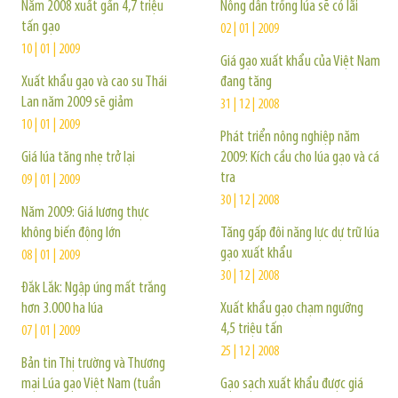
Năm 2008 xuất gần 4,7 triệu
Nông dân trồng lúa sẽ có lãi
tấn gạo
02 | 01 | 2009
10 | 01 | 2009
Giá gạo xuất khẩu của Việt Nam
Xuất khẩu gạo và cao su Thái
đang tăng
Lan năm 2009 sẽ giảm
31 | 12 | 2008
10 | 01 | 2009
Phát triển nông nghiệp năm
Giá lúa tăng nhẹ trở lại
2009: Kích cầu cho lúa gạo và cá
tra
09 | 01 | 2009
30 | 12 | 2008
Năm 2009: Giá lương thực
không biến động lớn
Tăng gấp đôi năng lực dự trữ lúa
gạo xuất khẩu
08 | 01 | 2009
30 | 12 | 2008
Đắk Lắk: Ngập úng mất trắng
hơn 3.000 ha lúa
Xuất khẩu gạo chạm ngưỡng
4,5 triệu tấn
07 | 01 | 2009
25 | 12 | 2008
Bản tin Thị trường và Thương
mại Lúa gạo Việt Nam (tuần
Gạo sạch xuất khẩu được giá