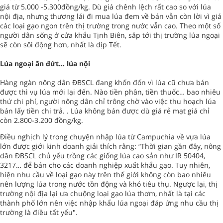
giá từ 5.000 -5.300đồng/kg. Dù giá chênh lệch rất cao so với lúa
nội địa, nhưng thương lái đi mua lúa đem về bán vẫn còn lời vì giá
các loại gạo ngon trên thị trường trong nước vẫn cao. Theo một số
người dân sống ở cửa khẩu Tịnh Biên, sắp tới thị trường lúa ngoại
sẽ còn sôi động hơn, nhất là dịp Tết.
Lúa ngoại ăn đứt… lúa nội
Hàng ngàn nông dân ĐBSCL đang khốn đốn vì lúa cũ chưa bán
được thì vụ lúa mới lại đến. Nào tiền phân, tiền thuốc… bao nhiêu
thứ chi phí, người nông dân chỉ trông chờ vào việc thu hoạch lúa
bán lấy tiền chi trả. . Lúa không bán được dù giá rẻ mạt giá chỉ
còn 2.800-3.200 đồng/kg.
Điều nghịch lý trong chuyện nhập lúa từ Campuchia về vựa lúa
lớn được giới kinh doanh giải thích rằng: “Thời gian gần đây, nông
dân ĐBSCL chủ yếu trồng các giống lúa cao sản như IR 50404,
3217… để bán cho các doanh nghiệp xuất khẩu gạo. Tuy nhiên,
hiện nhu cầu về loại gạo này trên thế giới không còn bao nhiêu
nên lượng lúa trong nước tồn động và khó tiêu thụ. Ngược lại, thị
trường nội địa lại ưa chuộng loại gạo lúa thơm, nhất là tại các
thành phố lớn nên việc nhập khẩu lúa ngoại đáp ứng nhu cầu thị
trường là điều tất yếu".