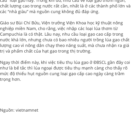
cầu” loại gạo này. Trong khi đó, nhu cầu về loại gạo thơm ngon,
chất lượng cao trong nước rất cần, nhất là ở các thành phố lớn và
các “nhà giàu” mà nguồn cung không đủ đáp ứng.
Giáo sư Bùi Chí Bửu, Viện trưởng Viện Khoa học kỹ thuật nông
nghiệp miền Nam, cho rằng, việc nhập các loại lúa thơm từ
Campuchia là có thật. Lâu nay, nhu cầu loại gạo cao cấp trong
nước khá lớn, nhưng chưa có bao nhiêu người trồng lúa gạo chất
lượng cao vì nông dân chạy theo năng suất, mà chưa nhận ra giá
trị và phẩm chất của hạt gạo trong thị trường.
Ngay thời điểm này, khi việc tiêu thụ lúa gạo ở ĐBSCL gần đây coi
như là bế tắc thì lúa ngoại được tiêu thụ mạnh càng cho thấy rõ
mức độ thiếu hụt nguồn cung loại gạo cấp cao ngày càng trầm
trọng hơn.
Nguồn: vietnamnet