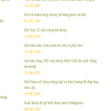
13 | 09 | 2007
Dịch lở mồm long móng tái bùng phát dữ dội
Nga
02 | 09 | 2007
Đội “bác sĩ” cây trồng lưu động.
23 | 08 | 2007
Hai năm nữa, chăn nuôi bò sữa sẽ phá sản !
21 | 08 | 2007
Giá dầu tăng, FED tạm dừng thắt chặt lãi suất: Vàng
lại nóng!
21 | 08 | 2007
Việt Nam sẽ tăng trồng ngô và đậu tương để đáp ứng
nhu cầu
14 | 08 | 2007
 nhập
Xuất khẩu đồ gỗ Việt Nam vượt Philippines.
08 | 08 | 2007