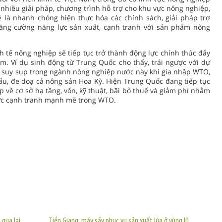
ó nhiều giải pháp, chương trình hỗ trợ cho khu vực nông nghiệp,
là nhanh chóng hiện thực hóa các chính sách, giải pháp trợ
ăng cường năng lực sản xuất, cạnh tranh với sản phẩm nông
h tế nông nghiệp sẽ tiếp tục trở thành động lực chính thúc đẩy
m. Ví dụ sinh động từ Trung Quốc cho thấy, trái ngược với dự
ự suy sụp trong ngành nông nghiệp nước này khi gia nhập WTO,
ẩu, đe doạ cả nông sản Hoa Kỳ. Hiện Trung Quốc đang tiếp tục
về cơ sở hạ tầng, vốn, kỹ thuật, bãi bỏ thuế và giảm phí nhằm
sức cạnh tranh mạnh mẽ trong WTO.
TIN KHÁC
 qua lại
Tiền Giang: máy sấy phục vụ sản xuất lúa ở vùng lũ.