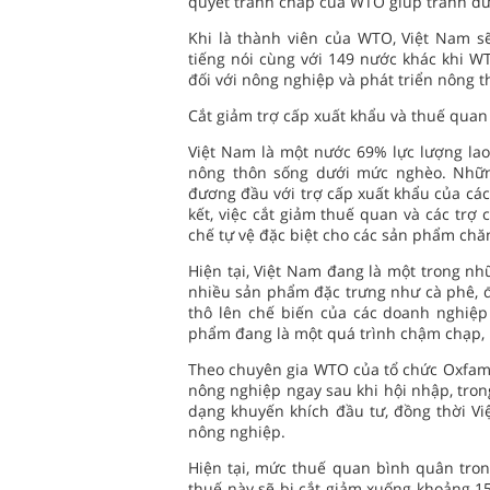
quyết tranh chấp của WTO giúp tránh đượ
Khi là thành viên của WTO, Việt Nam s
tiếng nói cùng với 149 nước khác khi W
đối với nông nghiệp và phát triển nông th
Cắt giảm trợ cấp xuất khẩu và thuế quan
Việt Nam là một nước 69% lực lượng lao
nông thôn sống dưới mức nghèo. Nhữn
đương đầu với trợ cấp xuất khẩu của các
kết, việc cắt giảm thuế quan và các trợ
chế tự vệ đặc biệt cho các sản phẩm chăn
Hiện tại, Việt Nam đang là một trong nh
nhiều sản phẩm đặc trưng như cà phê, đi
thô lên chế biến của các doanh nghiệp n
phẩm đang là một quá trình chậm chạp, 
Theo chuyên gia WTO của tổ chức Oxfam,
nông nghiệp ngay sau khi hội nhập, tron
dạng khuyến khích đầu tư, đồng thời V
nông nghiệp.
Hiện tại, mức thuế quan bình quân tro
thuế này sẽ bị cắt giảm xuống khoảng 1