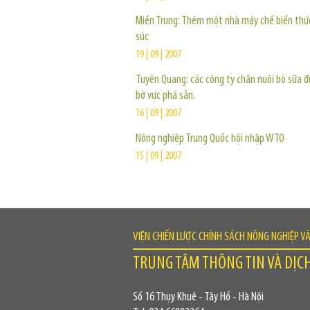
Miền Trung: Thêm một nhà máy chế biến thức
súc
19 | 09 | 2007
Tuyên Quang: các công ty chăn nuôi bò sữa 
bờ vực phá sản.
16 | 09 | 2007
Nông nghiệp Trung Quốc hội nhập WTO
15 | 09 | 2007
VIỆN CHIẾN LƯỢC CHÍNH SÁCH NÔNG NGHIỆP V
TRUNG TÂM THÔNG TIN VÀ DỊC
Số 16 Thụy Khuê - Tây Hồ - Hà Nội