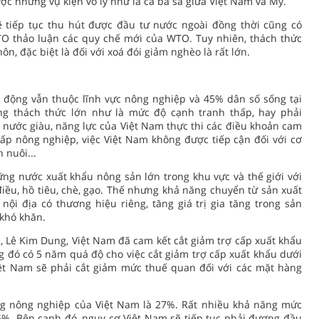
c những vụ kiện vô lý như là cá ba sa giữa Việt Nam và Mỹ.
ẽ tiếp tục thu hút được đầu tư nước ngoài đồng thời cũng có
TO thảo luận các quy chế mới của WTO. Tuy nhiên, thách thức
ôn, đặc biệt là đối với xoá đói giảm nghèo là rất lớn.
 động vẫn thuộc lĩnh vực nông nghiệp và 45% dân số sống tại
g thách thức lớn như là mức độ cạnh tranh thấp, hay phải
 nước giàu, năng lực của Việt Nam thực thi các điều khoản cam
 cấp nông nghiệp, việc Việt Nam không được tiếp cận đối với cơ
 nuôi...
ững nước xuất khẩu nông sản lớn trong khu vực và thế giới với
ều, hồ tiêu, chè, gạo. Thế nhưng khả năng chuyển từ sản xuất
ội địa có thương hiệu riêng, tăng giá trị gia tăng trong sản
khó khăn.
 Lê Kim Dung, Việt Nam đã cam kết cắt giảm trợ cấp xuất khẩu
g đó có 5 năm quá độ cho việc cắt giảm trợ cấp xuất khẩu dưới
iệt Nam sẽ phải cắt giảm mức thuế quan đối với các mặt hàng
ng nông nghiệp của Việt Nam là 27%. Rất nhiều khả năng mức
5%. Bên cạnh đó, nguy cơ Việt Nam sẽ tiếp tục phải đương đầu