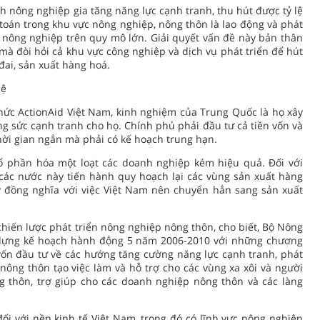
h nông nghiệp gia tăng năng lực cạnh tranh, thu hút được tỷ lệ
i toán trong khu vực nông nghiệp, nông thôn là lao động và phát
 nông nghiệp trên quy mô lớn. Giải quyết vấn đề này bản thân
 đòi hỏi cả khu vực công nghiệp và dịch vụ phát triển để hút
 đai, sản xuất hàng hoá.
hệ
ức ActionAid Việt Nam, kinh nghiệm của Trung Quốc là họ xây
ng sức cạnh tranh cho họ. Chính phủ phải đầu tư cả tiền vốn và
thời gian ngắn mà phải có kế hoạch trung hạn.
ổ phần hóa một loạt các doanh nghiệp kém hiệu quả. Đối với
các nước này tiến hành quy hoạch lại các vùng sản xuất hàng
y đồng nghĩa với việc Việt Nam nên chuyển hẳn sang sản xuất
iến lược phát triển nông nghiệp nông thôn, cho biết, Bộ Nông
 dựng kế hoạch hành động 5 năm 2006-2010 với những chương
vốn đầu tư về các hướng tăng cường năng lực cạnh tranh, phát
nông thôn tạo việc làm và hỗ trợ cho các vùng xa xôi và người
g thôn, trợ giúp cho các doanh nghiệp nông thôn và các làng
ối với nền kinh tế Việt Nam, trong đó có lĩnh vực nông nghiệp