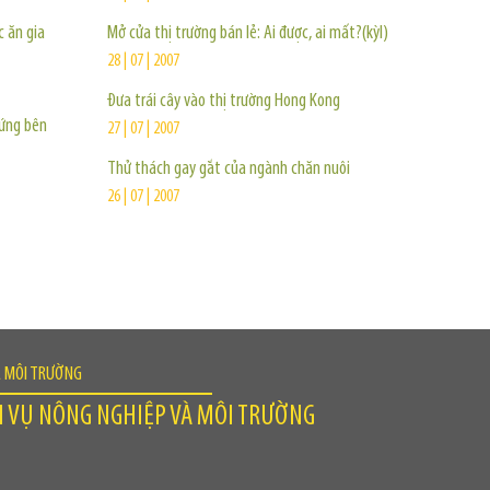
 ăn gia
Mở cửa thị trường bán lẻ: Ai được, ai mất?(kỳI)
28 | 07 | 2007
Đưa trái cây vào thị trường Hong Kong
đứng bên
27 | 07 | 2007
Thử thách gay gắt của ngành chăn nuôi
26 | 07 | 2007
À MÔI TRƯỜNG
H VỤ NÔNG NGHIỆP VÀ MÔI TRƯỜNG