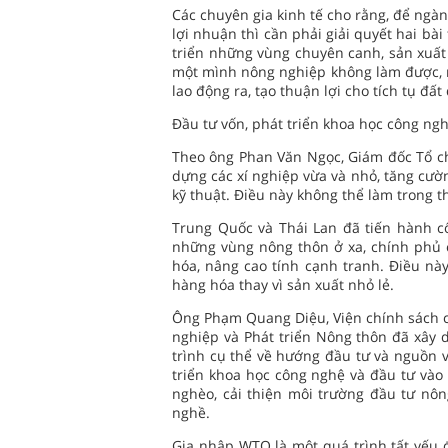
Các chuyên gia kinh tế cho rằng, để ngàn
lợi nhuận thì cần phải giải quyết hai bà
triển những vùng chuyên canh, sản xuất
một mình nông nghiệp không làm được, mà
lao động ra, tạo thuận lợi cho tích tụ đất
Đầu tư vốn, phát triển khoa học công ng
Theo ông Phan Văn Ngọc, Giám đốc Tổ ch
dựng các xí nghiệp vừa và nhỏ, tăng cườ
kỹ thuật. Điều này không thể làm trong 
Trung Quốc và Thái Lan đã tiến hành c
những vùng nông thôn ở xa, chính phủ 
hóa, nâng cao tính cạnh tranh. Điều nà
hàng hóa thay vì sản xuất nhỏ lẻ.
Ông Phạm Quang Diệu, Viện chính sách ch
nghiệp và Phát triển Nông thôn đã xây
trình cụ thể về hướng đầu tư và nguồn 
triển khoa học công nghệ và đầu tư vào 
nghèo, cải thiện môi trường đầu tư nôn
nghề.
Gia nhập WTO là một quá trình tất yếu đ