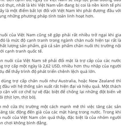
có thực, nhất là khi Việt Nam vẫn đang bị coi là nền kinh tế phi
Đây là một điểm bất lợi đối với Việt Nam khi phải đương đầu với
dụng những phương pháp tính toán linh hoạt hơn.
ôi của Việt Nam cũng sẽ gặp phải rất nhiều trở ngại khi gia
ó là mức độ cạnh tranh trong ngành chăn nuôi hiện tại rất là
 chất lượng sản phẩm, giá cả sản phẩm chăn nuôi thị trường nội
ới cạnh tranh quốc tế.
n nuôi của Việt Nam sẽ phải đối mặt là trợ cấp của các nước
g trợ cấp một ngày là 2,62 USD, nhiều hơn thu nhập của người
ụ để thấy trình độ phát triển chênh lệch quá lớn.
 dùng trợ cấp chăn nuôi như Australia, hoặc New Zealand thì
đầu với hệ thống sản xuất rất hiện đại và hiệu quả. Một thách
p cận với cơ chế tự vệ đặc biệt để chống lại những đột biến về
thịt lợn, thịt bò).
m mở cửa thị trường một cách mạnh mẽ thì việc tăng các sản
ăng tác động đến giá của các mặt hàng trong nước. Trong khi
ăn nuôi của Việt Nam còn quá thấp, đặc biệt là của nhóm người
ân chơi không bình đẳng.