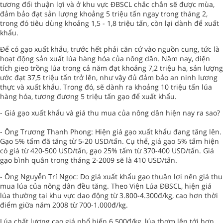
tương đối thuận lợi và ở khu vực ĐBSCL chắc chắn sẽ được mùa,
đảm bảo đạt sản lượng khoảng 5 triệu tấn ngay trong tháng 2,
trong đó tiêu dùng khoảng 1,5 - 1,8 triệu tấn, còn lại dành để xuất
khẩu.
Để có gạo xuất khẩu, trước hết phải căn cứ vào nguồn cung, tức là
hoạt động sản xuất lúa hàng hóa của nông dân. Năm nay, diện
tích gieo trồng lúa trong cả năm đạt khoảng 7,2 triệu ha, sản lượng
ước đạt 37,5 triệu tấn trở lên, như vậy đủ đảm bảo an ninh lương
thực và xuất khẩu. Trong đó, sẽ dành ra khoảng 10 triệu tấn lúa
hàng hóa, tương đương 5 triệu tấn gạo để xuất khẩu.
- Giá gạo xuất khẩu và giá thu mua của nông dân hiện nay ra sao?
- Ông Trương Thanh Phong: Hiện giá gạo xuất khẩu đang tăng lên.
Gạo 5% tấm đã tăng từ 5-20 USD/tấn. Cụ thể, giá gạo 5% tấm hiện
có giá từ 420-500 USD/tấn, gạo 25% tấm từ 370-400 USD/tấn. Giá
gạo bình quân trong tháng 2-2009 sẽ là 410 USD/tấn.
- Ông Nguyễn Trí Ngọc: Do giá xuất khẩu gạo thuận lợi nên giá thu
mua lúa của nông dân đều tăng. Theo Viện Lúa ĐBSCL, hiện giá
lúa thường tại khu vực dao động từ 3.800-4.300đ/kg, cao hơn thời
điểm giữa năm 2008 từ 700-1.000đ/kg.
Lúa chất lượng cao giá phổ biến 6.500đ/kg, lúa thơm lên tới hơn