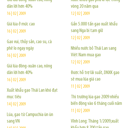
dân lời hơn 40%
vòng 20 năm qua
16 | 02 | 2009
12 | 02 | 2009
Giá lúa ở mức cao
Gần 5.000 tấn gạo xuất khẩu
sang Nga bị tạm giữ
16 | 02 | 2009
12 | 02 | 2009
Gạo vui, thủy sản, cao su, cà
phê lo ngay ngáy
Nhiều nước bỏ Thái Lan sang
Việt Nam mua gạo
16 | 02 | 2009
12 | 02 | 2009
Giá lúa đông-xuân cao, nông
dân lời hơn 40%
Được hỗ trợ lãi suất, DNXK gạo
sẽ mua lúa giá cao
16 | 02 | 2009
11 | 02 | 2009
Xuất khẩu gạo Thái Lan khó đạt
mục tiêu
Thị trường lúa gạo 2009 nhiều
biến động vào 6 tháng cuối năm
14 | 02 | 2009
11 | 02 | 2009
Lúa, gạo từ Campuchia ùn ùn
sang VN
Vĩnh Long: Tháng 1/2009,xuất
khẩu hơn 8.700 tấn gạo