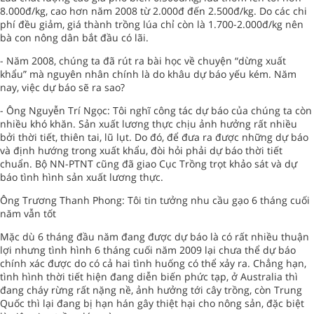
8.000đ/kg, cao hơn năm 2008 từ 2.000đ đến 2.500đ/kg. Do các chi
phí đều giảm, giá thành trồng lúa chỉ còn là 1.700-2.000đ/kg nên
bà con nông dân bắt đầu có lãi.
- Năm 2008, chúng ta đã rút ra bài học về chuyện “dừng xuất
khẩu” mà nguyên nhân chính là do khâu dự báo yếu kém. Năm
nay, việc dự báo sẽ ra sao?
- Ông Nguyễn Trí Ngọc: Tôi nghĩ công tác dự báo của chúng ta còn
nhiều khó khăn. Sản xuất lương thực chịu ảnh hưởng rất nhiều
bởi thời tiết, thiên tai, lũ lụt. Do đó, để đưa ra được những dự báo
và định hướng trong xuất khẩu, đòi hỏi phải dự báo thời tiết
chuẩn. Bộ NN-PTNT cũng đã giao Cục Trồng trọt khảo sát và dự
báo tình hình sản xuất lương thực.
Ông Trương Thanh Phong: Tôi tin tưởng nhu cầu gạo 6 tháng cuối
năm vẫn tốt
Mặc dù 6 tháng đầu năm đang được dự báo là có rất nhiều thuận
lợi nhưng tình hình 6 tháng cuối năm 2009 lại chưa thể dự báo
chính xác được do có cả hai tình huống có thể xảy ra. Chẳng hạn,
tình hình thời tiết hiện đang diễn biến phức tạp, ở Australia thì
đang cháy rừng rất nặng nề, ảnh hưởng tới cây trồng, còn Trung
Quốc thì lại đang bị hạn hán gây thiệt hại cho nông sản, đặc biệt