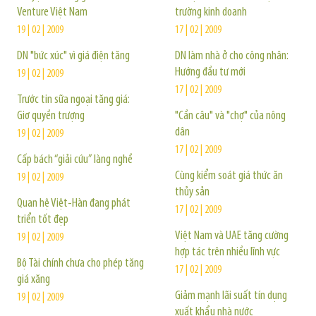
Venture Việt Nam
trường kinh doanh
19 | 02 | 2009
17 | 02 | 2009
DN "bức xúc" vì giá điện tăng
DN làm nhà ở cho công nhân:
Hướng đầu tư mới
19 | 02 | 2009
17 | 02 | 2009
Trước tin sữa ngoại tăng giá:
Giơ quyền trượng
"Cần câu" và "chợ" của nông
dân
19 | 02 | 2009
17 | 02 | 2009
Cấp bách “giải cứu” làng nghề
Cùng kiểm soát giá thức ăn
19 | 02 | 2009
thủy sản
Quan hệ Việt-Hàn đang phát
17 | 02 | 2009
triển tốt đẹp
Việt Nam và UAE tăng cường
19 | 02 | 2009
hợp tác trên nhiều lĩnh vực
Bộ Tài chính chưa cho phép tăng
17 | 02 | 2009
giá xăng
Giảm mạnh lãi suất tín dụng
19 | 02 | 2009
xuất khẩu nhà nước