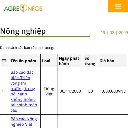
Nông nghiệp
19 | 02 | 2009
Danh sách các báo cáo thị trường:
Ngày phát
S
ố
TT
Tên
ấ
n ph
ẩ
m
Lo
ạ
i
Giá bán
hành
trang
Báo cáo đặc
biệt: Triển
vọng thị
trường trong
Tiếng
1
06/11/2008
50
1.000.000VND
bối cảnh
Việt
khủng hoảng
tài chính toàn
cầu
Báo cáo Nông
nghiệp Việt