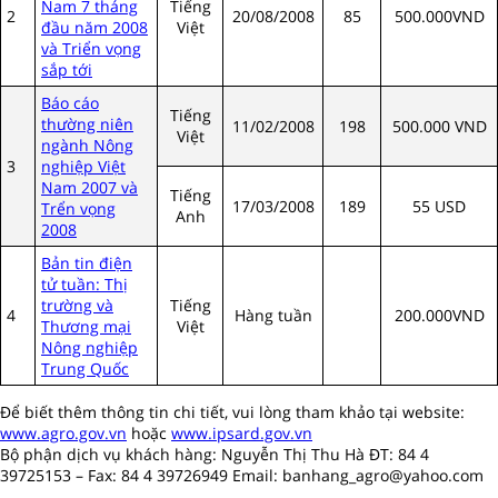
Nam 7 tháng
Tiếng
2
20/08/2008
85
500.000VND
đầu năm 2008
Việt
và Triển vọng
sắp tới
Báo cáo
Tiếng
thường niên
11/02/2008
198
500.000 VND
Việt
ngành Nông
3
nghiệp Việt
Nam 2007 và
Tiếng
17/03/2008
189
55 USD
Trển vọng
Anh
2008
Bản tin điện
tử tuần: Thị
trường và
Tiếng
4
Hàng tuần
NA
200.000VND
Thương mại
Việt
Nông nghiệp
Trung Quốc
Để biết thêm thông tin chi tiết, vui lòng tham khảo tại website:
www.agro.gov.vn
hoặc
www.ipsard.gov.vn
B
ộ
ph
ậ
n d
ị
ch v
ụ
khách hàng: Nguyễn Thị Thu Hà ĐT: 84 4
39725153 – Fax: 84 4 39726949 Email: banhang_agro@yahoo.com