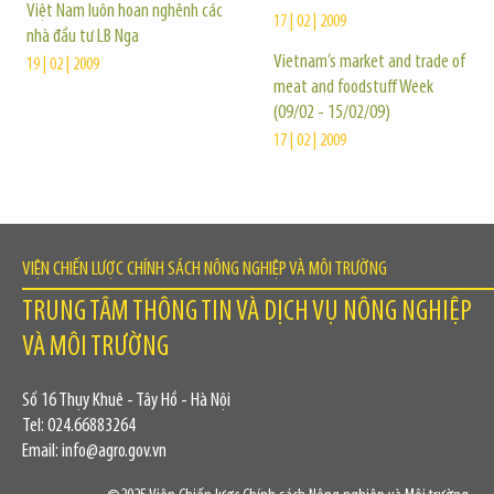
Việt Nam luôn hoan nghênh các
17 | 02 | 2009
nhà đầu tư LB Nga
Vietnam’s market and trade of
19 | 02 | 2009
meat and foodstuff Week
(09/02 - 15/02/09)
17 | 02 | 2009
VIỆN CHIẾN LƯỢC CHÍNH SÁCH NÔNG NGHIỆP VÀ MÔI TRƯỜNG
TRUNG TÂM THÔNG TIN VÀ DỊCH VỤ NÔNG NGHIỆP
VÀ MÔI TRƯỜNG
Số 16 Thụy Khuê - Tây Hồ - Hà Nội
Tel: 024.66883264
Email: info@agro.gov.vn