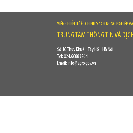
VIỆN CHIẾN LƯỢC CHÍNH SÁCH NÔNG NGHIỆP V
TRUNG TÂM THÔNG TIN VÀ DỊC
Số 16 Thụy Khuê - Tây Hồ - Hà Nội
Tel: 024.66883264
Email: info@agro.gov.vn