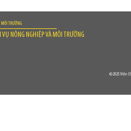
À MÔI TRƯỜNG
H VỤ NÔNG NGHIỆP VÀ MÔI TRƯỜNG
©2025 Viện Ch