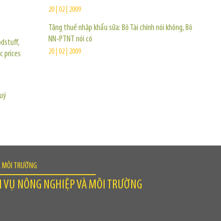
20 | 02 | 2009
Tăng thuế nhập khẩu sữa: Bộ Tài chính nói không, Bộ
NN-PTNT nói có
dstuff,
20 | 02 | 2009
c prices
p
quý
À MÔI TRƯỜNG
H VỤ NÔNG NGHIỆP VÀ MÔI TRƯỜNG