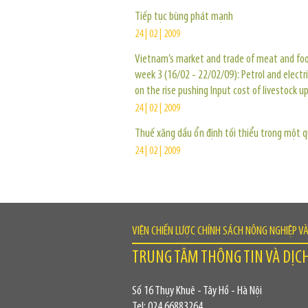
Tiếp tục bùng phát mạnh
24 | 02 | 2009
Vietnam’s market and trade of meat and foo
week 3 (16/02 - 22/02/09): Petrol and electri
on the rise pushing Input cost of livestock u
24 | 02 | 2009
Thuế xăng dầu ổn định tối thiểu trong một 
24 | 02 | 2009
VIỆN CHIẾN LƯỢC CHÍNH SÁCH NÔNG NGHIỆP V
TRUNG TÂM THÔNG TIN VÀ DỊC
Số 16 Thụy Khuê - Tây Hồ - Hà Nội
Tel: 024.66883264