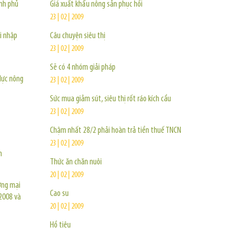
ính phủ
Giá xuất khẩu nông sản phục hồi
23 | 02 | 2009
i nhập
Câu chuyện siêu thị
23 | 02 | 2009
Sẽ có 4 nhóm giải pháp
lực nông
23 | 02 | 2009
Sức mua giảm sút, siêu thị rốt ráo kích cầu
23 | 02 | 2009
Chậm nhất 28/2 phải hoàn trả tiền thuế TNCN
23 | 02 | 2009
n
Thức ăn chăn nuôi
20 | 02 | 2009
ơng mại
Cao su
2008 và
20 | 02 | 2009
Hồ tiêu