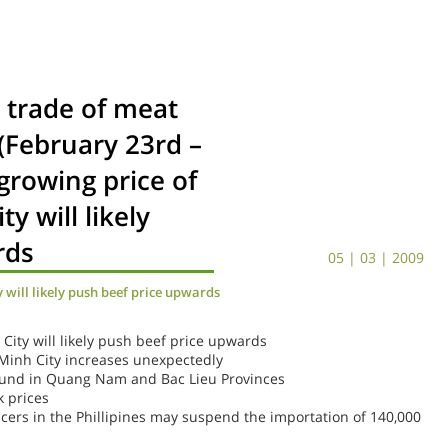
 trade of meat
(February 23rd –
growing price of
y will likely
rds
05 | 03 | 2009
 will likely push beef price upwards
City will likely push beef price upwards
 Minh City increases unexpectedly
found in Quang Nam and Bac Lieu Provinces
k prices
cers in the Phillipines may suspend the importation of 140,000