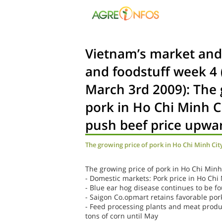
Vietnam’s market and
and foodstuff week 4 
March 3rd 2009): The 
pork in Ho Chi Minh Cit
push beef price upwa
The growing price of pork in Ho Chi Minh City
The growing price of pork in Ho Chi Minh 
- Domestic markets: Pork price in Ho Chi
- Blue ear hog disease continues to be 
- Saigon Co.opmart retains favorable por
- Feed processing plants and meat produ
tons of corn until May