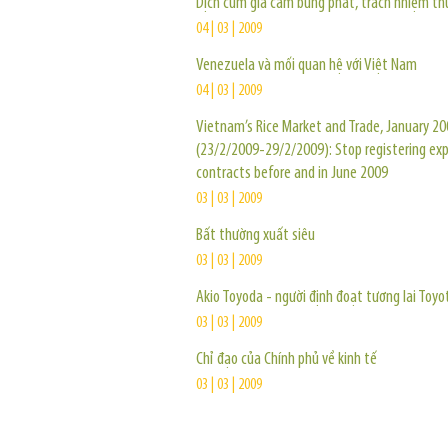
Dịch cúm gia cầm bùng phát, trách nhiệm thu
04 | 03 | 2009
Venezuela và mối quan hệ với Việt Nam
04 | 03 | 2009
Vietnam’s Rice Market and Trade, January 2
(23/2/2009-29/2/2009): Stop registering exp
contracts before and in June 2009
03 | 03 | 2009
Bất thường xuất siêu
03 | 03 | 2009
Akio Toyoda - người định đoạt tương lai Toyo
03 | 03 | 2009
Chỉ đạo của Chính phủ về kinh tế
03 | 03 | 2009