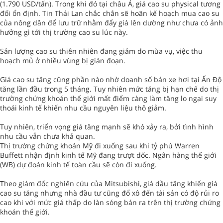
(1.790 USD/tấn). Trong khi đó tại châu Á, giá cao su physical tương
đối ổn định. Tin Thái Lan chắc chắn sẽ hoãn kế hoạch mua cao su
của nông dân để lưu trữ nhằm đẩy giá lên dường như chưa có ảnh
hưởng gì tới thị trường cao su lúc này.
Sản lượng cao su thiên nhiên đang giảm do mùa vụ, việc thu
hoạch mủ ở nhiều vùng bị gián đoạn.
Giá cao su tăng cũng phần nào nhờ doanh số bán xe hơi tại Ấn Độ
tăng lần đầu trong 5 tháng. Tuy nhiên mức tăng bị hạn chế do thị
trường chứng khoán thế giới mất điểm càng làm tăng lo ngại suy
thoái kinh tế khiến nhu cầu nguyên liệu thô giảm.
Tuy nhiên, triển vọng giá tăng mạnh sẽ khó xảy ra, bởi tình hình
nhu cầu vẫn chưa khả quan.
Thị trường chứng khoán Mỹ đi xuống sau khi tỷ phú Warren
Buffett nhận định kinh tế Mỹ đang trượt dốc. Ngân hàng thế giới
(WB) dự đoán kinh tế toàn cầu sẽ còn đi xuống.
Theo giám đốc nghiên cứu của Mitsubishi, giá dầu tăng khiến giá
cao su tăng nhưng nhà đầu tư cũng đổ xô đến tài sản có độ rủi ro
cao khi với mức giá thấp do làn sóng bán ra trên thị trường chứng
khoán thế giới.