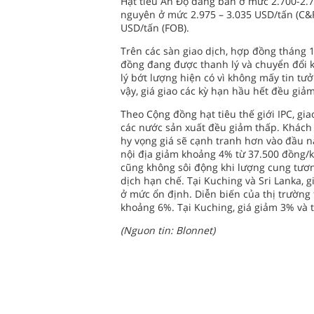
Hạt tiêu Ấn Độ đang bán ở mức 2.700-2.77
nguyên ở mức 2.975 – 3.035 USD/tấn (C&F)
USD/tấn (FOB).
Trên các sàn giao dịch, hợp đồng tháng 
đồng đang được thanh lý và chuyển đổi k
lý bớt lượng hiện có vì không mấy tin tư
vậy, giá giao các kỳ hạn hầu hết đều giả
Theo Cộng đồng hạt tiêu thế giới IPC, gia
các nước sản xuất đều giảm thấp. Khách 
hy vọng giá sẽ cạnh tranh hơn vào đầu n
nội địa giảm khoảng 4% từ 37.500 đồng/k
cũng không sôi động khi lượng cung tương
dịch hạn chế. Tại Kuching và Sri Lanka, 
ở mức ổn định. Diễn biến của thị trường
khoảng 6%. Tại Kuching, giá giảm 3% và t
(Nguon tin: Blonnet)