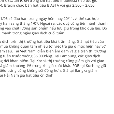
5 USD/tấn (C&F) trong khi hạt tiêu Indonesia tiếp tục giữ
. Braxin chào bán hạt tiêu B ASTA với giá 2.500 – 2.650
11/06 sẽ đáo hạn trong ngày hôm nay 20/11, vì thế các hợp
ỳ hạn sang tháng 1/07. Ngoài ra, các quỹ cũng tiến hành thanh
ởng vào chất lượng sản phẩm nếu lưu giữ trong kho quá lâu. Do
m mạnh trong ngày giao dịch cuối tuần.
o dịch trên thị trường hạt tiêu khá trầm lắng. Giá hạt tiêu của
mua không quan tâm nhiều tới việc trả giá ở mức hiện nay với
ăm sau. Tại Việt Nam, diễn biến ảm đạm và giá trên thị trường
g tuần trước xuống 36.000đ/kg. Tại Lampung, các giao dịch
 đối khan hiếm. Tại Kochi, thị trường cũng giảm giá với giao
giá giảm khoảng 1% trong khi giá xuất khẩu FOB tại Kuching giữ
 tiêu trắng cũng không sôi động hơn. Giá tại Bangka giảm
ại Hải Nam giá hạt tiêu ổn định.