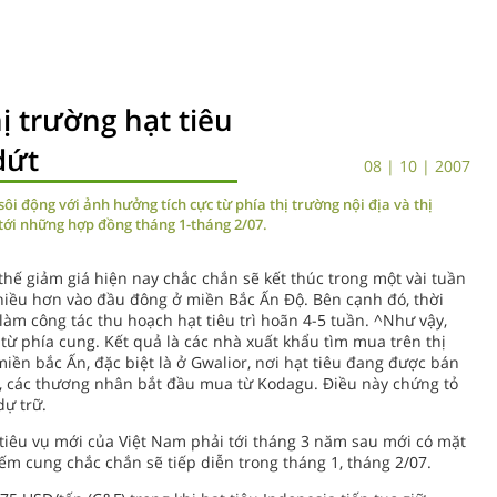
ị trường hạt tiêu
dứt
08 | 10 | 2007
sôi động với ảnh hưởng tích cực từ phía thị trường nội địa và thị
 tới những hợp đồng tháng 1-tháng 2/07.
thế giảm giá hiện nay chắc chắn sẽ kết thúc trong một vài tuần
nhiều hơn vào đầu đông ở miền Bắc Ấn Độ. Bên cạnh đó, thời
làm công tác thu hoạch hạt tiêu trì hoãn 4-5 tuần. ^Như vậy,
 từ phía cung. Kết quả là các nhà xuất khẩu tìm mua trên thị
miền bắc Ấn, đặc biệt là ở Gwalior, nơi hạt tiêu đang được bán
ng, các thương nhân bắt đầu mua từ Kodagu. Điều này chứng tỏ
ự trữ.
 tiêu vụ mới của Việt Nam phải tới tháng 3 năm sau mới có mặt
hiếm cung chắc chắn sẽ tiếp diễn trong tháng 1, tháng 2/07.