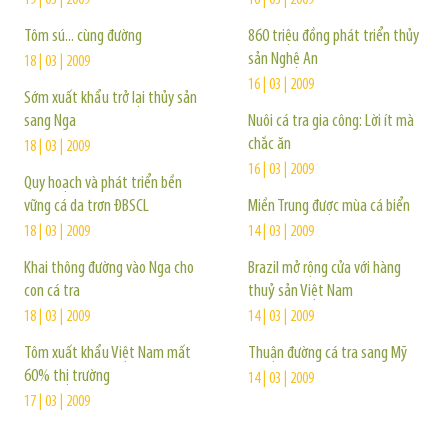
19 | 03 | 2009
16 | 03 | 2009
Tôm sú... cùng đường
860 triệu đồng phát triển thủy
sản Nghệ An
18 | 03 | 2009
16 | 03 | 2009
Sớm xuất khẩu trở lại thủy sản
sang Nga
Nuôi cá tra gia công: Lời ít mà
chắc ăn
18 | 03 | 2009
16 | 03 | 2009
Quy hoạch và phát triển bền
vững cá da trơn ĐBSCL
Miền Trung được mùa cá biển
18 | 03 | 2009
14 | 03 | 2009
Khai thông đường vào Nga cho
Brazil mở rộng cửa với hàng
con cá tra
thuỷ sản Việt Nam
18 | 03 | 2009
14 | 03 | 2009
Tôm xuất khẩu Việt Nam mất
Thuận đường cá tra sang Mỹ
60% thị trường
14 | 03 | 2009
17 | 03 | 2009