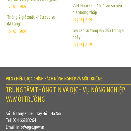
Việt Nam sẽ dự trữ cao su nếu
17 | 03 | 2009
giá xuống thấp
Tháng 2 giá xuất khẩu cao su
05 | 03 | 2009
đã tăng
Giá cao su tăng lần đầu trong 4
16 | 03 | 2009
ngày
05 | 03 | 2009
VIỆN CHIẾN LƯỢC CHÍNH SÁCH NÔNG NGHIỆP VÀ MÔI TRƯỜNG
TRUNG TÂM THÔNG TIN VÀ DỊCH VỤ NÔNG NGHIỆP
VÀ MÔI TRƯỜNG
Số 16 Thụy Khuê - Tây Hồ - Hà Nội
Tel: 024.66883264
Email: info@agro.gov.vn