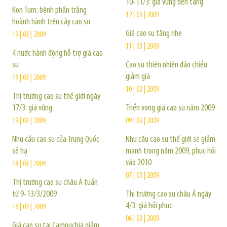
10-11/3: giá vững đến tăng
Kon Tum: bệnh phấn trắng
12 | 03 | 2009
hoành hành trên cây cao su
Giá cao su tăng nhẹ
19 | 03 | 2009
11 | 03 | 2009
4 nước hành động hỗ trợ giá cao
su
Cao su thiên nhiên đảo chiều
giảm giá
19 | 03 | 2009
10 | 03 | 2009
Thị trường cao su thế giới ngày
17/3: giá vững
Triển vọng giá cao su năm 2009
19 | 03 | 2009
09 | 03 | 2009
Nhu cầu cao su của Trung Quốc
Nhu cầu cao su thế giới sẽ giảm
sẽ hạ
mạnh trong năm 2009, phục hồi
vào 2010
18 | 03 | 2009
07 | 03 | 2009
Thị trường cao su châu Á tuần
từ 9-13/3/2009
Thị trường cao su châu Á ngày
4/3: giá hồi phục
18 | 03 | 2009
06 | 03 | 2009
Giá cao su tại Campuchia giảm