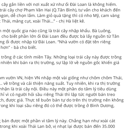
i cây gắn liền với nơi xuất xứ như ổi Đài Loan là không hiếm.
trái cây chợ Phạm Văn Hai (Q.Tân Bình), tư vấn cho khách đến
ngon, dễ chọn lắm. Làm giỏ quà tặng thì có nho Mỹ, cam vàng
Thái, măng cụt, xoài Thái…” - chị Hà liệt kê.
ên một quốc gia nào cũng là trái cây nhập khẩu. Bà Luông,
, cho biết phần lớn ổi Đài Loan đều được bà lấy nguồn từ Tân
ống ổi được nhập từ Đài Loan. “Nhà vườn có đặt tên riêng
hơn” - bà cho biết.
trồng ở các tỉnh miền Tây. Những loại trái cây này được trồng
nhiên khi bán ra thị trường, sự lập lờ về nguồn gốc khiến giá
 Làm vườn VN, hiện VN nhập một vài giống như chôm chôm Thái,
… về trồng và cải thiện năng suất. Tuy nhiên, khi ra thị trường
a nhận là trái cây nội. Điều này một phần do tâm lý tiêu dùng
hỉ vì có người hỏi sầu riêng Thái thì lập tức người bán treo
ch, được giá. Thực tế buôn bán tự do trên thị trường nên không
trong khi loại sầu riêng đó có thể được trồng ở Bình Dương,
g bán được một phần vì tâm lý này. Chẳng hạn như xoài cát
 trong khi xoài Thái Lan bở, vị nhạt lại được bán đến 35.000