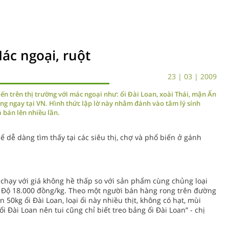
Mác ngoại, ruột
23 | 03 | 2009
ến trên thị trường với mác ngoại như: ổi Đài Loan, xoài Thái, mận Ấn
ng ngay tại VN. Hình thức lập lờ này nhằm đánh vào tâm lý sính
á bán lên nhiều lần.
hể dễ dàng tìm thấy tại các siêu thị, chợ và phổ biến ở gánh
chạy với giá không hề thấp so với sản phẩm cùng chủng loại
n Độ 18.000 đồng/kg. Theo một người bán hàng rong trên đường
50kg ổi Đài Loan, loại ổi này nhiều thịt, không có hạt, mùi
 Đài Loan nên tui cũng chỉ biết treo bảng ổi Đài Loan” - chị