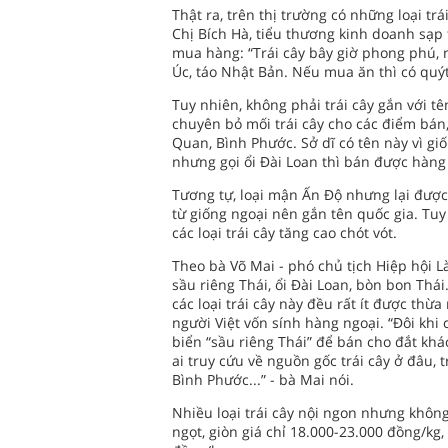
Thật ra, trên thị trường có những loại trá
Chị Bích Hà, tiểu thương kinh doanh sạp 
mua hàng: “Trái cây bây giờ phong phú, 
Úc, táo Nhật Bản. Nếu mua ăn thì có quýt 
Tuy nhiên, không phải trái cây gắn với t
chuyên bỏ mối trái cây cho các điểm bán
Quan, Bình Phước. Sở dĩ có tên này vì gi
nhưng gọi ổi Đài Loan thì bán được hàng 
Tương tự, loại mận Ấn Độ nhưng lại được 
từ giống ngoại nên gắn tên quốc gia. Tuy 
các loại trái cây tăng cao chót vót.
Theo bà Võ Mai - phó chủ tịch Hiệp hội
sầu riêng Thái, ổi Đài Loan, bòn bon Thái
các loại trái cây này đều rất ít được thừ
người Việt vốn sính hàng ngoại. “Đôi khi c
biển “sầu riêng Thái” để bán cho đắt khá
ai truy cứu về nguồn gốc trái cây ở đâu, 
Bình Phước...” - bà Mai nói.
Nhiều loại trái cây nội ngon nhưng khôn
ngọt, giòn giá chỉ 18.000-23.000 đồng/kg,