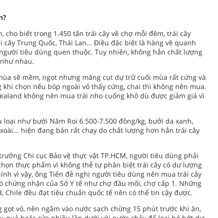
n?
cho biết trong 1.450 tấn trái cây về chợ mỗi đêm, trái cây
ái cây Trung Quốc, Thái Lan… Điều đặc biệt là hàng về quanh
n người tiêu dùng quen thuộc. Tuy nhiên, không hẳn chất lượng
 như nhau.
mùa sẽ mềm, ngọt nhưng măng cụt dự trữ cuối mùa rất cứng và
g khi chọn nếu bóp ngoài vỏ thấy cứng, chai thì không nên mua.
Zealand không nên mua trái nho cuống khô dù được giảm giá vì
ều loại như bưởi Năm Roi 6.500-7.500 đồng/kg, bưởi da xanh,
oài... hiện đang bán rất chạy do chất lượng hơn hẳn trái cây
trưởng Chi cục Bảo vệ thực vật TP.HCM, người tiêu dùng phải
chọn thực phẩm vì không thể tự phân biệt trái cây có dư lượng
nh vì vậy, ông Tiến đề nghị người tiêu dùng nên mua trái cây
có chứng nhận của Sở Y tế như chợ đầu mối, chợ cấp 1. Những
, Chile đều đạt tiêu chuẩn quốc tế nên có thể tin cậy được.
ng gọt vỏ, nên ngâm vào nước sạch chừng 15 phút trước khi ăn,
 quả hoặc rửa nhiều lần dưới vòi nước chảy để loại bỏ bớt dư