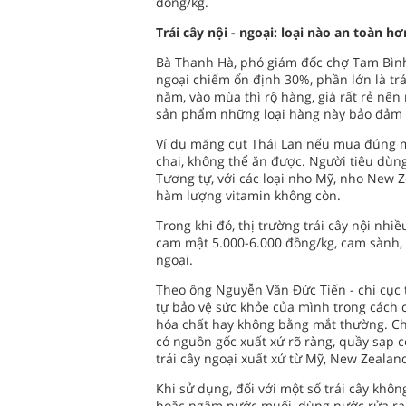
đồng/kg.
Trái cây nội - ngoại: loại nào an toàn hơ
Bà Thanh Hà, phó giám đốc chợ Tam Bình, 
ngoại chiếm ổn định 30%, phần lớn là tr
năm, vào mùa thì rộ hàng, giá rất rẻ nê
sản phẩm những loại hàng này bảo đảm
Ví dụ măng cụt Thái Lan nếu mua đúng 
chai, không thể ăn được. Người tiêu dùn
Tương tự, với các loại nho Mỹ, nho New 
hàm lượng vitamin không còn.
Trong khi đó, thị trường trái cây nội nhi
cam mật 5.000-6.000 đồng/kg, cam sành, x
ngoại.
Theo ông Nguyễn Văn Đức Tiến - chi cục 
tự bảo vệ sức khỏe của mình trong cách 
hóa chất hay không bằng mắt thường. Chí
có nguồn gốc xuất xứ rõ ràng, quầy sạp 
trái cây ngoại xuất xứ từ Mỹ, New Zealand
Khi sử dụng, đối với một số trái cây khô
hoặc ngâm nước muối, dùng nước rửa rau